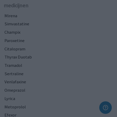
medicijnen
Mirena
Simvastatine
Champix
Paroxetine
Citalopram
Thyrax Duotab
Tramadol
Sertraline
Venlafaxine
Omeprazol
Lyrica
Metoprolol
Efexor