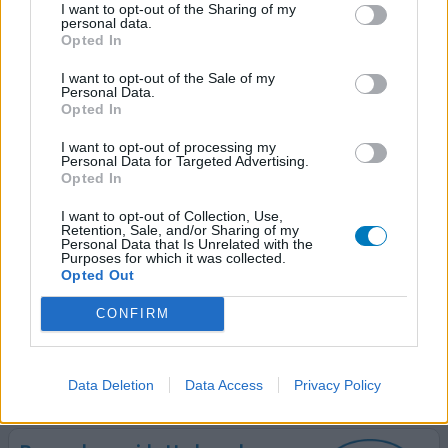
I want to opt-out of the Sharing of my
Benzoylperoxide Hydrogel
personal data.
Opted In
13-05-2010 | Vrouw
benzoylperoxide
I want to opt-out of the Sale of my
Acne
Personal Data.
Opted In
Effectiviteit
I want to opt-out of processing my
Hoeveelheid bijwerkingen
Personal Data for Targeted Advertising.
Opted In
Gebruik dit middel met voorzichtigheid! Tip: gebruik dit
middel eerst drie dagen op een klein stukje huid om te
I want to opt-out of Collection, Use,
Retention, Sale, and/or Sharing of my
kijken hoe je er op reageert. Daarna alleen gebruiken op
Personal Data that Is Unrelated with the
Purposes for which it was collected.
de acneplekjes. Dit advies is mij niet gegeven en na drie
Opted Out
keer smeren (over drie dagen) was mijn hele huid
'verbrand', met enorme zwelling, roodheid, jeuk, kloofjes
CONFIRM
en schilfering tot gevolg. Voor mij heeft
[lees meer...]
1 Reactie
geef mening
Data Deletion
Data Access
Privacy Policy