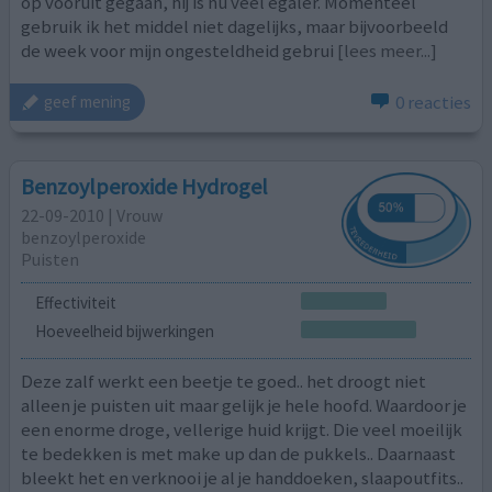
op vooruit gegaan, hij is nu veel egaler. Momenteel
gebruik ik het middel niet dagelijks, maar bijvoorbeeld
de week voor mijn ongesteldheid gebrui
[lees meer...]
0 reacties
geef mening
Benzoylperoxide Hydrogel
22-09-2010 | Vrouw
benzoylperoxide
Puisten
Effectiviteit
Hoeveelheid bijwerkingen
Deze zalf werkt een beetje te goed.. het droogt niet
alleen je puisten uit maar gelijk je hele hoofd. Waardoor je
een enorme droge, vellerige huid krijgt. Die veel moeilijk
te bedekken is met make up dan de pukkels.. Daarnaast
bleekt het en verknooi je al je handdoeken, slaapoutfits..