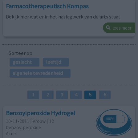
Farmacotherapeutisch Kompas
Bekijk hier wat er in het naslagwerk van de arts staat
lees meer
Sorteer op
geslacht
leeftijd
algehele tevredenheid
1
2
3
4
5
6
Benzoylperoxide Hydrogel
10-11-2011 | Vrouw | 12
benzoylperoxide
Acne