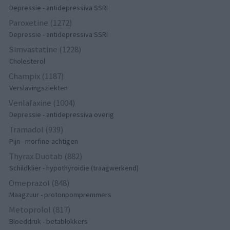
Depressie - antidepressiva SSRI
Paroxetine (1272)
Depressie - antidepressiva SSRI
Simvastatine (1228)
Cholesterol
Champix (1187)
Verslavingsziekten
Venlafaxine (1004)
Depressie - antidepressiva overig
Tramadol (939)
Pijn - morfine-achtigen
Thyrax Duotab (882)
Schildklier - hypothyroidie (traagwerkend)
Omeprazol (848)
Maagzuur - protonpompremmers
Metoprolol (817)
Bloeddruk - betablokkers