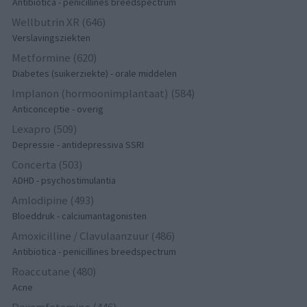
Antibiotica - penicillines breedspectrum
Wellbutrin XR (646)
Verslavingsziekten
Metformine (620)
Diabetes (suikerziekte) - orale middelen
Implanon (hormoonimplantaat) (584)
Anticonceptie - overig
Lexapro (509)
Depressie - antidepressiva SSRI
Concerta (503)
ADHD - psychostimulantia
Amlodipine (493)
Bloeddruk - calciumantagonisten
Amoxicilline / Clavulaanzuur (486)
Antibiotica - penicillines breedspectrum
Roaccutane (480)
Acne
Dexamfetamine (446)