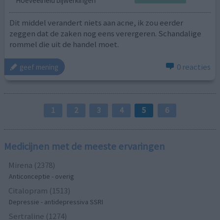
Hoeveelheid bijwerkingen
Dit middel verandert niets aan acne, ik zou eerder
zeggen dat de zaken nog eens verergeren. Schandalige
rommel die uit de handel moet.
0 reacties
geef mening
1
2
3
4
5
6
Medicijnen met de meeste ervaringen
Mirena (2378)
Anticonceptie - overig
Citalopram (1513)
Depressie - antidepressiva SSRI
Sertraline (1274)