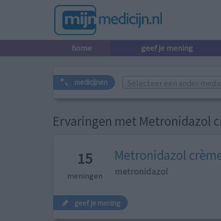
home
geef je mening
Selecteer een ander medicij
medicijnen
Ervaringen met Metronidazol c
Metronidazol crème
15
metronidazol
meningen
geef je mening