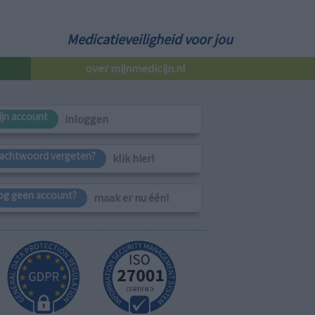
Medicatieveiligheid voor jou
over mijnmedicijn.nl
ijn account
inloggen
achtwoord vergeten?
klik hier!
og geen account?
maak er nu één!