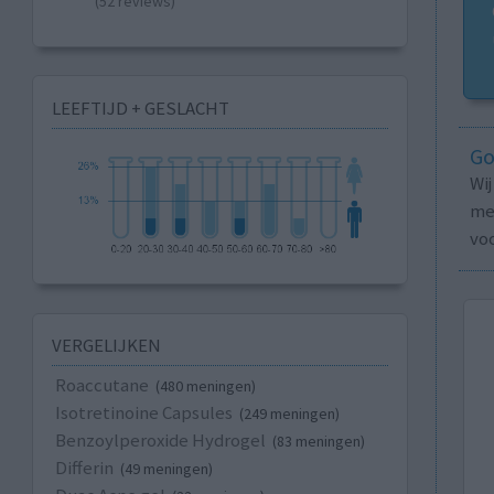
(52 reviews)
LEEFTIJD + GESLACHT
Go
Wi
med
vo
VERGELIJKEN
Roaccutane
(480 meningen)
Isotretinoine Capsules
(249 meningen)
Benzoylperoxide Hydrogel
(83 meningen)
Differin
(49 meningen)