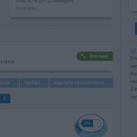
Duac Acne gel
(22 meningen)
Toon alle...
LE
lees meer
Erv
ts staat
van
Raa
voo
lacht
leeftijd
algehele tevredenheid
Zie
va
1