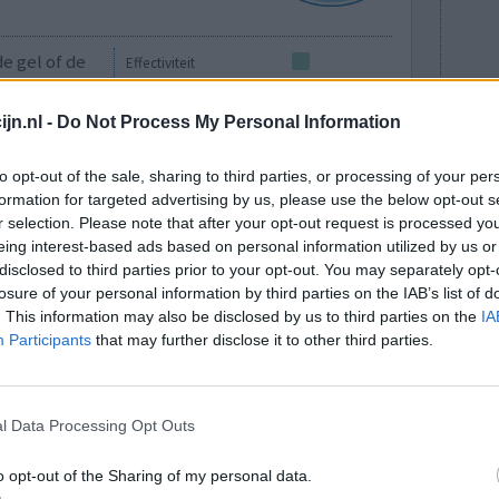
de gel of de
Effectiviteit
al
Hoeveelheid bijwerkingen
jn.nl -
Do Not Process My Personal Information
Bijwerkingen
jeuk
to opt-out of the sale, sharing to third parties, or processing of your per
formation for targeted advertising by us, please use the below opt-out s
r selection. Please note that after your opt-out request is processed y
0 reacties
eing interest-based ads based on personal information utilized by us or
disclosed to third parties prior to your opt-out. You may separately opt-
losure of your personal information by third parties on the IAB’s list of
. This information may also be disclosed by us to third parties on the
IA
Participants
that may further disclose it to other third parties.
l Data Processing Opt Outs
tcrème.
Effectiviteit
o opt-out of the Sharing of my personal data.
Hoeveelheid bijwerkingen