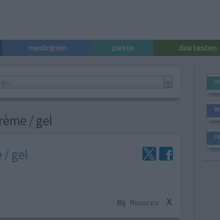
medicijnen
ziekte
dna testen
m
n...
w
rème / gel
n
 / gel
X
Bij
Rosacea