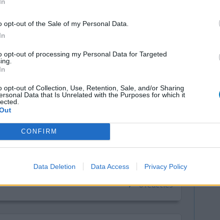
In
0 reacties
o opt-out of the Sale of my Personal Data.
In
to opt-out of processing my Personal Data for Targeted
ing.
In
o opt-out of Collection, Use, Retention, Sale, and/or Sharing
ersonal Data that Is Unrelated with the Purposes for which it
lected.
Out
osacea
Effectiviteit
CONFIRM
op ik nu
Hoeveelheid bijwerkingen
ver de huid
Data Deletion
Data Access
Privacy Policy
0 reacties