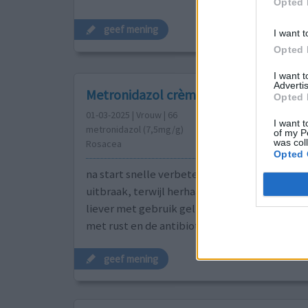
Opted 
geef mening
I want t
Opted 
I want 
Advertis
Metronidazol crème / gel
Opted 
01-03-2025 | Vrouw | 66
I want t
metronidazol (7,5mg/g)
of my P
was col
Rosacea
Opted 
na start snelle verbetering, na maand weer r
uitbraak, terwijl herhaalrecept is gegeven st
liever met gebruik gel metronidazol, laat lie
met rust en de antibiotica achterwege...
geef mening