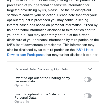
If you wish to opt-out of the sale, sharing to third parties, or
Epilepsie
processing of your personal or sensitive information for
Furabid (735)
targeted advertising by us, please use the below opt-out
Antibiotica - urineweginfectie
section to confirm your selection. Please note that after your
opt-out request is processed you may continue seeing
Mirtazapine (731)
interest-based ads based on personal information utilized by
Depressie - antidepressiva overig
us or personal information disclosed to third parties prior to
Amitriptyline (699)
your opt-out. You may separately opt-out of the further
Depressie - antidepressiva TCA
disclosure of your personal information by third parties on the
IAB’s list of downstream participants. This information may
Efexor (665)
also be disclosed by us to third parties on the
IAB’s List of
Depressie - antidepressiva overig
Downstream Participants
that may further disclose it to other
Ethinylestradiol / Levonorgestrel (656)
third parties.
Anticonceptie - eenfase
Personal Data Processing Opt Outs
Seroquel (647)
Psychose / schizofrenie - antipsychotica
I want to opt-out of the Sharing of my
personal data.
Escitalopram (647)
Opted In
Depressie - antidepressiva SSRI
I want to opt-out of the Sale of my
Amoxicilline (646)
Personal Data.
Antibiotica - penicillines breedspectrum
Opted In