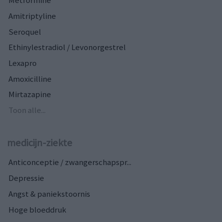
Metformine
Amitriptyline
Seroquel
Ethinylestradiol / Levonorgestrel
Lexapro
Amoxicilline
Mirtazapine
Toon alle...
medicijn-ziekte
Anticonceptie / zwangerschapspr...
Depressie
Angst & paniekstoornis
Hoge bloeddruk