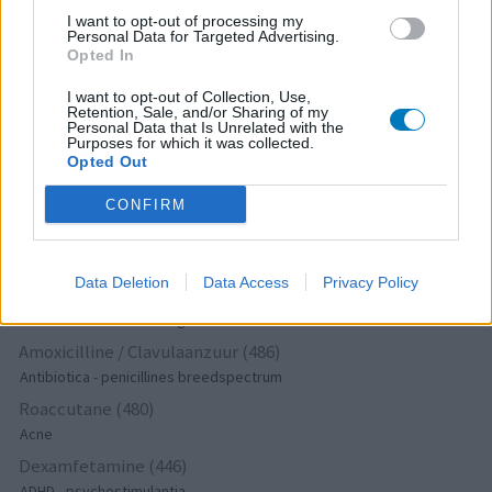
Wellbutrin XR (646)
I want to opt-out of processing my
Verslavingsziekten
Personal Data for Targeted Advertising.
Opted In
Metformine (620)
Diabetes (suikerziekte) - orale middelen
I want to opt-out of Collection, Use,
Retention, Sale, and/or Sharing of my
Implanon (hormoonimplantaat) (584)
Personal Data that Is Unrelated with the
Purposes for which it was collected.
Anticonceptie - overig
Opted Out
Lexapro (509)
Depressie - antidepressiva SSRI
CONFIRM
Concerta (503)
ADHD - psychostimulantia
Data Deletion
Data Access
Privacy Policy
Amlodipine (493)
Bloeddruk - calciumantagonisten
Amoxicilline / Clavulaanzuur (486)
Antibiotica - penicillines breedspectrum
Roaccutane (480)
Acne
Dexamfetamine (446)
ADHD - psychostimulantia