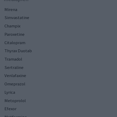
Mirena
Simvastatine
Champix
Paroxetine
Citalopram
Thyrax Duotab
Tramadol
Sertraline
Venlafaxine
Omeprazol
Lyrica
Metoprolol
Efexor