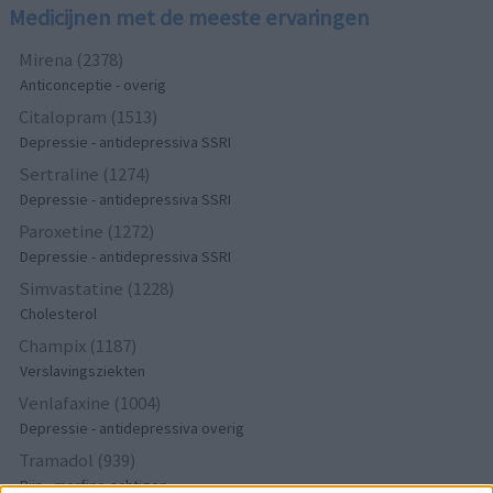
Medicijnen met de meeste ervaringen
Mirena (2378)
Anticonceptie - overig
Citalopram (1513)
Depressie - antidepressiva SSRI
Sertraline (1274)
Depressie - antidepressiva SSRI
Paroxetine (1272)
Depressie - antidepressiva SSRI
Simvastatine (1228)
Cholesterol
Champix (1187)
Verslavingsziekten
Venlafaxine (1004)
Depressie - antidepressiva overig
Tramadol (939)
Pijn - morfine-achtigen