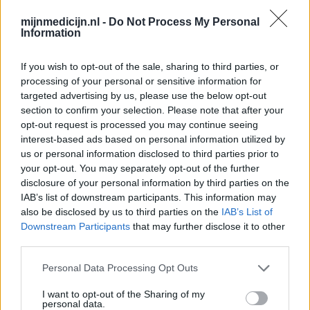
Thyrax Duotab (882)
mijnmedicijn.nl -
Do Not Process My Personal
Schildklier - hypothyroidie (traagwerkend)
Information
Omeprazol (848)
If you wish to opt-out of the sale, sharing to third parties, or
Maagzuur - protonpompremmers
processing of your personal or sensitive information for
Metoprolol (817)
targeted advertising by us, please use the below opt-out
Bloeddruk - betablokkers
section to confirm your selection. Please note that after your
Lyrica (795)
opt-out request is processed you may continue seeing
Epilepsie
interest-based ads based on personal information utilized by
us or personal information disclosed to third parties prior to
Furabid (735)
your opt-out. You may separately opt-out of the further
Antibiotica - urineweginfectie
disclosure of your personal information by third parties on the
Mirtazapine (731)
IAB’s list of downstream participants. This information may
Depressie - antidepressiva overig
also be disclosed by us to third parties on the
IAB’s List of
Downstream Participants
that may further disclose it to other
Amitriptyline (699)
third parties.
Depressie - antidepressiva TCA
Efexor (665)
Personal Data Processing Opt Outs
Depressie - antidepressiva overig
I want to opt-out of the Sharing of my
Ethinylestradiol / Levonorgestrel (656)
personal data.