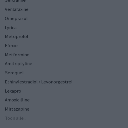
Sertraline
Venlafaxine
Omeprazol
Lyrica
Metoprolol
Efexor
Metformine
Amitriptyline
Seroquel
Ethinylestradiol / Levonorgestrel
Lexapro
Amoxicilline
Mirtazapine
Toon alle...