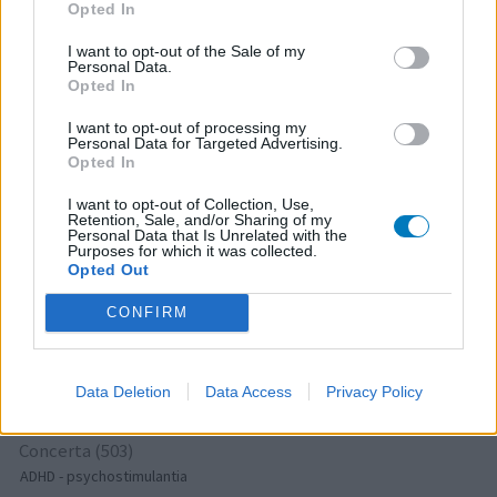
Opted In
Anticonceptie - eenfase
Escitalopram (647)
I want to opt-out of the Sale of my
Personal Data.
Depressie - antidepressiva SSRI
Opted In
Seroquel (647)
I want to opt-out of processing my
Psychose / schizofrenie - antipsychotica
Personal Data for Targeted Advertising.
Amoxicilline (646)
Opted In
Antibiotica - penicillines breedspectrum
I want to opt-out of Collection, Use,
Wellbutrin XR (646)
Retention, Sale, and/or Sharing of my
Personal Data that Is Unrelated with the
Verslavingsziekten
Purposes for which it was collected.
Opted Out
Metformine (620)
Diabetes (suikerziekte) - orale middelen
CONFIRM
Implanon (hormoonimplantaat) (584)
Anticonceptie - overig
Lexapro (509)
Data Deletion
Data Access
Privacy Policy
Depressie - antidepressiva SSRI
Concerta (503)
ADHD - psychostimulantia