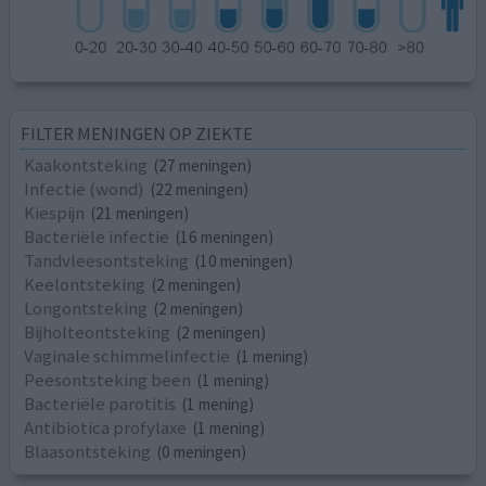
FILTER MENINGEN OP ZIEKTE
Kaakontsteking
(27 meningen)
Infectie (wond)
(22 meningen)
Kiespijn
(21 meningen)
Bacteriële infectie
(16 meningen)
Tandvleesontsteking
(10 meningen)
Keelontsteking
(2 meningen)
Longontsteking
(2 meningen)
Bijholteontsteking
(2 meningen)
Vaginale schimmelinfectie
(1 mening)
Peesontsteking been
(1 mening)
Bacteriële parotitis
(1 mening)
Antibiotica profylaxe
(1 mening)
Blaasontsteking
(0 meningen)