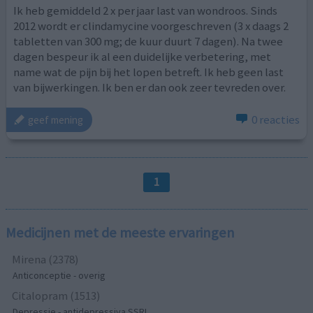
Ik heb gemiddeld 2 x per jaar last van wondroos. Sinds
2012 wordt er clindamycine voorgeschreven (3 x daags 2
tabletten van 300 mg; de kuur duurt 7 dagen). Na twee
dagen bespeur ik al een duidelijke verbetering, met
name wat de pijn bij het lopen betreft. Ik heb geen last
van bijwerkingen. Ik ben er dan ook zeer tevreden over.
0 reacties
geef mening
1
Medicijnen met de meeste ervaringen
Mirena (2378)
Anticonceptie - overig
Citalopram (1513)
Depressie - antidepressiva SSRI