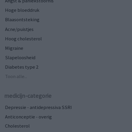
Angst & paniekstoornis
Hoge bloeddruk
Blaasontsteking
Acne/puistjes
Hoog cholesterol
Migraine
Slapeloosheid
Diabetes type 2
Toon alle...
medicijn-categorie
Depressie - antidepressiva SSRI
Anticonceptie - overig
Cholesterol