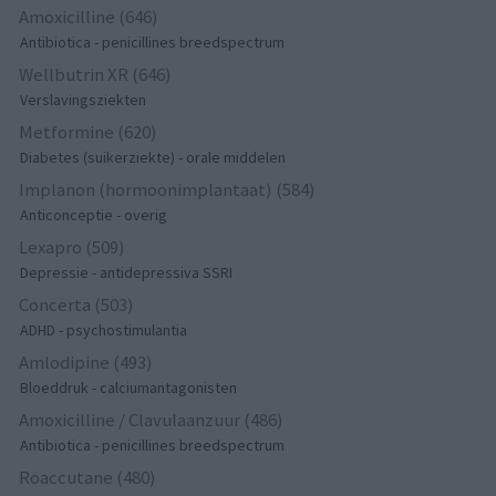
Amoxicilline (646)
Antibiotica - penicillines breedspectrum
Wellbutrin XR (646)
Verslavingsziekten
Metformine (620)
Diabetes (suikerziekte) - orale middelen
Implanon (hormoonimplantaat) (584)
Anticonceptie - overig
Lexapro (509)
Depressie - antidepressiva SSRI
Concerta (503)
ADHD - psychostimulantia
Amlodipine (493)
Bloeddruk - calciumantagonisten
Amoxicilline / Clavulaanzuur (486)
Antibiotica - penicillines breedspectrum
Roaccutane (480)