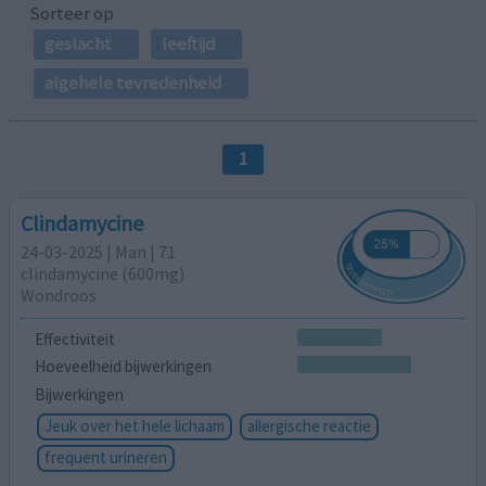
Sorteer op
geslacht
leeftijd
algehele tevredenheid
1
Clindamycine
24-03-2025 | Man | 71
clindamycine (600mg)
Wondroos
Effectiviteit
Hoeveelheid bijwerkingen
Bijwerkingen
Jeuk over het hele lichaam
allergische reactie
frequent urineren