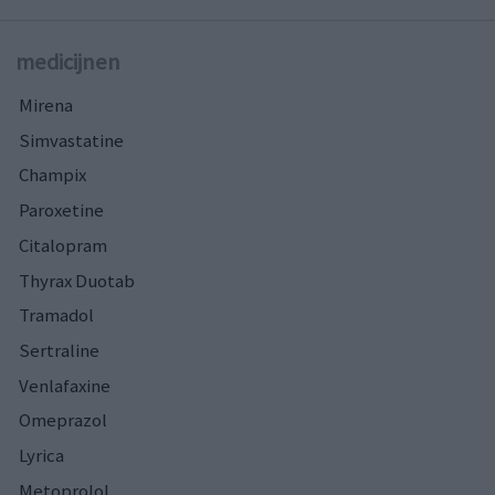
medicijnen
Mirena
Simvastatine
Champix
Paroxetine
Citalopram
Thyrax Duotab
Tramadol
Sertraline
Venlafaxine
Omeprazol
Lyrica
Metoprolol