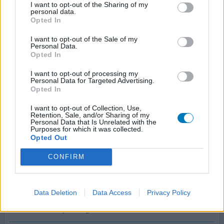
Omdat de behandeling van wondroos en lymfangitis dmv
I want to opt-out of the Sharing of my
personal data.
flucloxaciline van 4 x 500mg thuis naar 4 x 1000 mg iv in
Opted In
ziekenhuis niet effectief bleek werd overgegaan op
clindamycine 3 x 600 mg iv. Dit bleek na 48 uur goed aan te
I want to opt-out of the Sale of my
Personal Data.
slaan en wondroos en lymfangitis kwamen onder
Opted In
controle. Eerst 3 dagen iv, daarna oraal tot totaal 15
dagen. Tot zover mijn positieve ervaring met clindm
[lees
I want to opt-out of processing my
meer...]
Personal Data for Targeted Advertising.
Opted In
0 reacties
geef mening
I want to opt-out of Collection, Use,
Retention, Sale, and/or Sharing of my
Personal Data that Is Unrelated with the
Purposes for which it was collected.
Opted Out
Clindamycine
31-03-2017 | Man | 64
CONFIRM
clindamycine (300mg)
Wondroos
Data Deletion
Data Access
Privacy Policy
Effectiviteit
Hoeveelheid bijwerkingen