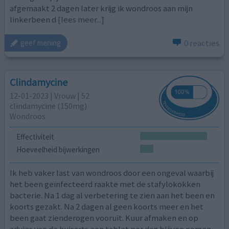
afgemaakt 2 dagen later krijg ik wondroos aan mijn
linkerbeen d
[lees meer...]
0 reacties
geef mening
Clindamycine
12-01-2023 | Vrouw | 52
clindamycine (150mg)
Wondroos
Effectiviteit
Hoeveelheid bijwerkingen
Ik heb vaker last van wondroos door een ongeval waarbij
het been geïnfecteerd raakte met de stafylokokken
bacterie. Na 1 dag al verbetering te zien aan het been en
koorts gezakt. Na 2 dagen al geen koorts meer en het
been gaat zienderogen vooruit. Kuur afmaken en op
advies van de huisarts een tablet per dag blijven nemen