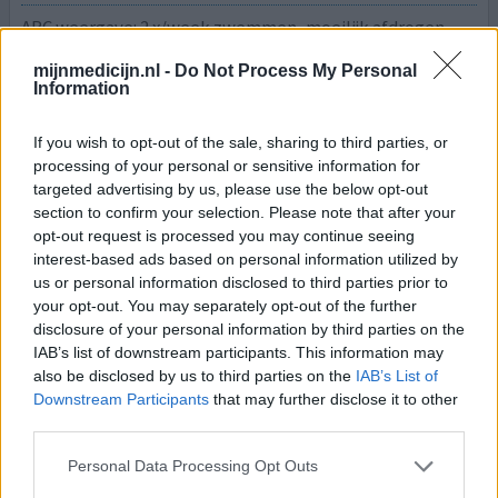
ABC weergave: 2 x/week zwemmen ,moeilijk afdrogen-
bukken. Water tussen de tenen vooral kleine tenen. Vloer
mijnmedicijn.nl -
Do Not Process My Personal
altijd een bron van bacterie. Teen vocht maakt huid week
Information
, beetje schimmel rotting water. 26-7-19 21:00 avond
rustig aan tafel binnen, ik dacht ik werd gestoken nabij
If you wish to opt-out of the sale, sharing to third parties, or
kleine teen links. Echt "au" pijn. Uurtje erna prikt en jeuk.
processing of your personal or sensitive information for
Zat.27-7-19 22:00 rode tenen, 02:
[lees meer...]
targeted advertising by us, please use the below opt-out
section to confirm your selection. Please note that after your
0 reacties
geef mening
opt-out request is processed you may continue seeing
interest-based ads based on personal information utilized by
us or personal information disclosed to third parties prior to
your opt-out. You may separately opt-out of the further
Clindamycine
disclosure of your personal information by third parties on the
16-12-2017 | Vrouw | 60
IAB’s list of downstream participants. This information may
clindamycine (300mg)
also be disclosed by us to third parties on the
IAB’s List of
Wondroos
Downstream Participants
that may further disclose it to other
third parties.
Effectiviteit
Hoeveelheid bijwerkingen
Personal Data Processing Opt Outs