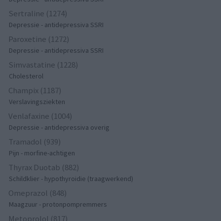
Sertraline (1274)
Depressie - antidepressiva SSRI
Paroxetine (1272)
Depressie - antidepressiva SSRI
Simvastatine (1228)
Cholesterol
Champix (1187)
Verslavingsziekten
Venlafaxine (1004)
Depressie - antidepressiva overig
Tramadol (939)
Pijn - morfine-achtigen
Thyrax Duotab (882)
Schildklier - hypothyroidie (traagwerkend)
Omeprazol (848)
Maagzuur - protonpompremmers
Metoprolol (817)