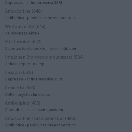
Depressie - antidepressiva SSRI
Amoxicilline (646)
Antibiotica - penicillines breedspectrum
Wellbutrin XR (646)
Verslavingsziekten
Metformine (620)
Diabetes (suikerziekte) - orale middelen
Implanon (hormoonimplantaat) (584)
Anticonceptie - overig
Lexapro (509)
Depressie - antidepressiva SSRI
Concerta (503)
ADHD - psychostimulantia
Amlodipine (493)
Bloeddruk - calciumantagonisten
Amoxicilline / Clavulaanzuur (486)
Antibiotica - penicillines breedspectrum