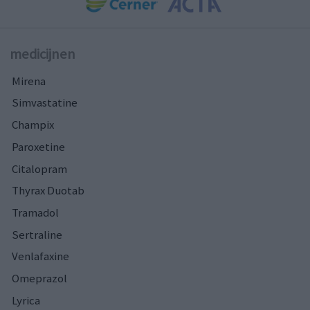
medicijnen
Mirena
Simvastatine
Champix
Paroxetine
Citalopram
Thyrax Duotab
Tramadol
Sertraline
Venlafaxine
Omeprazol
Lyrica