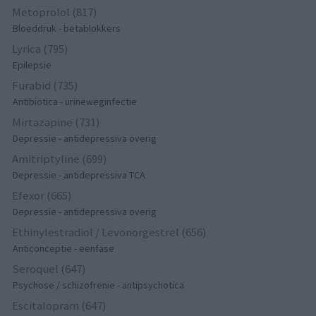
Metoprolol (817)
Bloeddruk - betablokkers
Lyrica (795)
Epilepsie
Furabid (735)
Antibiotica - urineweginfectie
Mirtazapine (731)
Depressie - antidepressiva overig
Amitriptyline (699)
Depressie - antidepressiva TCA
Efexor (665)
Depressie - antidepressiva overig
Ethinylestradiol / Levonorgestrel (656)
Anticonceptie - eenfase
Seroquel (647)
Psychose / schizofrenie - antipsychotica
Escitalopram (647)