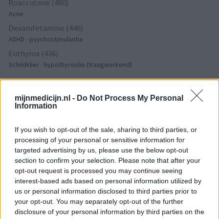
Roaccutane (480)
Acne
Dexamfetamine (446)
ADHD - psychostimulantia
Euthyrox (436)
Schildklier - hypothyroidie (traagwerkend)
De reviews op deze pagina zijn door de gebruikers
mijnmedicijn.nl -
Do Not Process My Personal
Information
gegenereerd en vervolgens gelezen en aangepast alvorens
goedkeuring, om zo te voldoen aan onze standaarden wat betreft
een review voor een medicijn. Voor het delen van ervaringen is
If you wish to opt-out of the sale, sharing to third parties, or
geen medische kennis noodzakelijk. Op deze manier geven de
processing of your personal or sensitive information for
targeted advertising by us, please use the below opt-out
reviews alleen een beeld van de ervaring van de schrijvers en niet
section to confirm your selection. Please note that after your
die van de eigenaar van deze website. Denk er aan dat de
opt-out request is processed you may continue seeing
ervaringen kunnen verschillen van persoon tot persoon en dat u
interest-based ads based on personal information utilized by
voor medisch advies altijd contact op moet nemen met uw arts of
us or personal information disclosed to third parties prior to
apotheker.
your opt-out. You may separately opt-out of the further
disclosure of your personal information by third parties on the