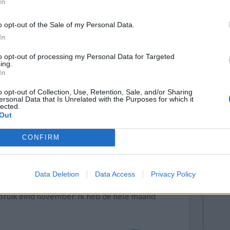
ingen. Ik
In
aast de bijwerkingen.
o opt-out of the Sale of my Personal Data.
In
0 reacties
to opt-out of processing my Personal Data for Targeted
ing.
In
o opt-out of Collection, Use, Retention, Sale, and/or Sharing
ersonal Data that Is Unrelated with the Purposes for which it
lected.
Out
CONFIRM
bruikt -
Effectiviteit
ecoloog.
Hoeveelheid bijwerkingen
, had ik de
Data Deletion
Data Access
Privacy Policy
enstruaties. Zo erg dat ik iedere maand wel 3 tot
gebruik eind november: Ik heb de hele maand