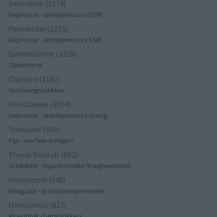
Sertraline (1274)
Depressie - antidepressiva SSRI
Paroxetine (1272)
Depressie - antidepressiva SSRI
Simvastatine (1228)
Cholesterol
Champix (1187)
Verslavingsziekten
Venlafaxine (1004)
Depressie - antidepressiva overig
Tramadol (939)
Pijn - morfine-achtigen
Thyrax Duotab (882)
Schildklier - hypothyroidie (traagwerkend)
Omeprazol (848)
Maagzuur - protonpompremmers
Metoprolol (817)
Bloeddruk - betablokkers