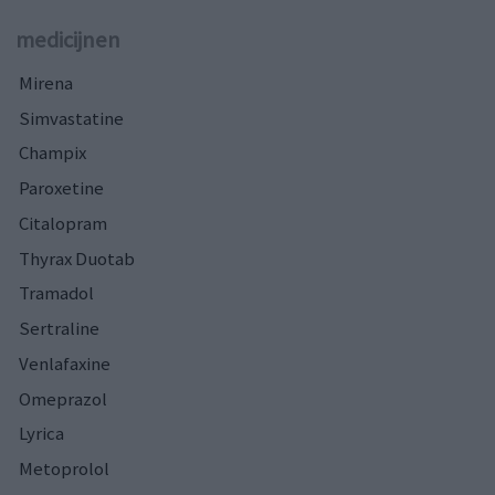
medicijnen
Mirena
Simvastatine
Champix
Paroxetine
Citalopram
Thyrax Duotab
Tramadol
Sertraline
Venlafaxine
Omeprazol
Lyrica
Metoprolol