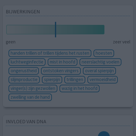
BIJWERKINGEN
geen
zeer veel
handen trillen of trillen tijdens het rusten
hoesten
luchtweginfectie
mist in hoofd
neerslachtig voelen
ongerustheid
ontstoken vingers
overal spierpijn
slijmproductie
spierpijn
trillingen
vermoeidheid
vinger(s) zijn gezwollen
wazig in het hoofd
zwelling van de hand
INVLOED VAN DNA