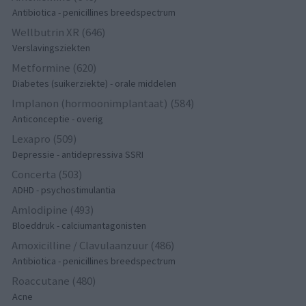
Antibiotica - penicillines breedspectrum
Wellbutrin XR (646)
Verslavingsziekten
Metformine (620)
Diabetes (suikerziekte) - orale middelen
Implanon (hormoonimplantaat) (584)
Anticonceptie - overig
Lexapro (509)
Depressie - antidepressiva SSRI
Concerta (503)
ADHD - psychostimulantia
Amlodipine (493)
Bloeddruk - calciumantagonisten
Amoxicilline / Clavulaanzuur (486)
Antibiotica - penicillines breedspectrum
Roaccutane (480)
Acne