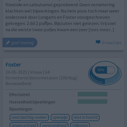
flixotide en salbutamol geprobeerd. Geen vernetering
klachten wel bijwerkingen. Na hele poos toch maar weer
onderzoek door Longarts en Foster voorgeschreven
gekregen. 2 dd 2 puffjes. Bijsluiter niet gelezen. Vrij snel
na die eerste twee pufjes kwam een zeer
[lees meer...]
0 reacties
geef mening
Foster
24-05-2025 | Vrouw | 64
formoterol/beclometason (100/6ug)
Benauwdheid
Effectiviteit
Hoeveelheid bijwerkingen
Bijwerkingen
neerslachtig voelen
spierpijn
mist in hoofd
ongerustheid
vermoeidheid
trillingen