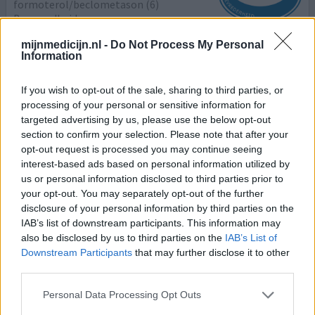
formoterol/beclometason (6)
Benauwdheid
mijnmedicijn.nl -
Do Not Process My Personal
Effectiviteit
Information
Hoeveelheid bijwerkingen
If you wish to opt-out of the sale, sharing to third parties, or
Na longontsteking astma gekregen met toenemende
processing of your personal or sensitive information for
benauwdheid en kortademigheid en veel hoesten. Foster
targeted advertising by us, please use the below opt-out
helpt goed tegen benauwdheid, maar heeft zijn tijd nodig
section to confirm your selection. Please note that after your
voordat het werkt. Tegen het hoesten helpt het niet en
opt-out request is processed you may continue seeing
tegen kortademigheid ook niet. Maar je hebt wel weer
interest-based ads based on personal information utilized by
lucht dus voor mij was het echt een "verademing"....
us or personal information disclosed to third parties prior to
your opt-out. You may separately opt-out of the further
0 reacties
geef mening
disclosure of your personal information by third parties on the
IAB’s list of downstream participants. This information may
also be disclosed by us to third parties on the
IAB’s List of
Downstream Participants
that may further disclose it to other
Foster
third parties.
08-02-2017 | Vrouw | 50
formoterol/beclometason (100mg)
Personal Data Processing Opt Outs
Benauwdheid