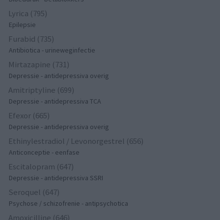
Lyrica (795)
Epilepsie
Furabid (735)
Antibiotica - urineweginfectie
Mirtazapine (731)
Depressie - antidepressiva overig
Amitriptyline (699)
Depressie - antidepressiva TCA
Efexor (665)
Depressie - antidepressiva overig
Ethinylestradiol / Levonorgestrel (656)
Anticonceptie - eenfase
Escitalopram (647)
Depressie - antidepressiva SSRI
Seroquel (647)
Psychose / schizofrenie - antipsychotica
Amoxicilline (646)