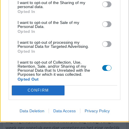
I want to opt-out of the Sharing of my
personal data.
Effectiviteit
Opted In
Hoeveelheid bijwerkingen
I want to opt-out of the Sale of my
Personal Data.
Opted In
0 reacties
geef mening
I want to opt-out of processing my
Personal Data for Targeted Advertising.
Opted In
I want to opt-out of Collection, Use,
Foster
Retention, Sale, and/or Sharing of my
Personal Data that Is Unrelated with the
28-04-2016 | Man | 52
Purposes for which it was collected.
formoterol/beclometason (100/6mg)
Opted Out
Benauwdheid
CONFIRM
Effectiviteit
Hoeveelheid bijwerkingen
Data Deletion
Data Access
Privacy Policy
Astma, bronchiën 2 jaar Foster gebruikt, 2x2 pufjes per
dag. Afgelopen maanden 3 keer per dag nodig. Vorige
week per ongeluk een dag vergeten en het ging redelijk