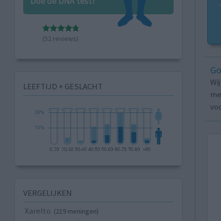
Doe de DNA test!
(52 reviews)
Go
Wi
LEEFTIJD + GESLACHT
med
vo
VERGELIJKEN
Xarelto
(219 meningen)