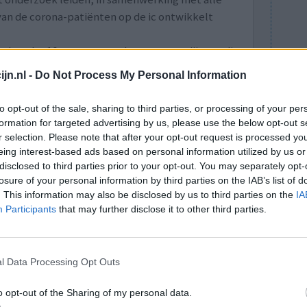
t van de corona-patiënten op de ic ontwikkelt
dam dat 10 procent van de corona-patiënten die
romboseklachten hebben.
jn.nl -
Do Not Process My Personal Information
ND
(15-07-2020)
link naar artikel in Telegraaf
to opt-out of the sale, sharing to third parties, or processing of your per
formation for targeted advertising by us, please use the below opt-out s
r selection. Please note that after your opt-out request is processed y
lacht
leeftijd
algehele tevredenheid
eing interest-based ads based on personal information utilized by us or
disclosed to third parties prior to your opt-out. You may separately opt-
2
3
losure of your personal information by third parties on the IAB’s list of
. This information may also be disclosed by us to third parties on the
IA
Participants
that may further disclose it to other third parties.
l Data Processing Opt Outs
o opt-out of the Sharing of my personal data.
oumon Ik
Effectiviteit