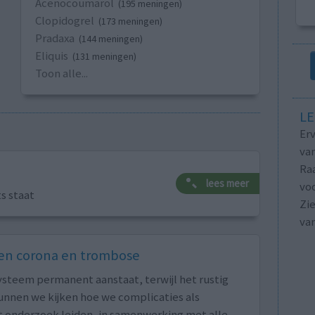
Acenocoumarol
(195 meningen)
Clopidogrel
(173 meningen)
Pradaxa
(144 meningen)
Eliquis
(131 meningen)
Toon alle...
LE
Erv
van
Raa
lees meer
voo
ts staat
Zie
va
sen corona en trombose
ssysteem permanent aanstaat, terwijl het rustig
kunnen we kijken hoe we complicaties als
 onderzoek leiden, in samenwerking met alle