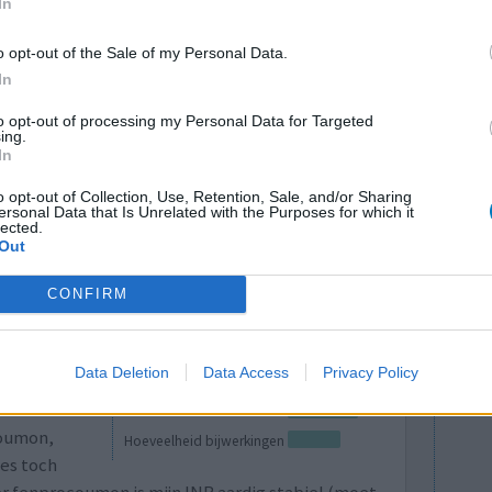
In
r Ik kan
Hoeveelheid bijwerkingen
r lopen
o opt-out of the Sale of my Personal Data.
paar uur na inname heb nu ook al een week of twee
In
egaan Al 11 kilo kwijt in 2 en een halve maand
to opt-out of processing my Personal Data for Targeted
ing.
In
0 reacties
o opt-out of Collection, Use, Retention, Sale, and/or Sharing
ersonal Data that Is Unrelated with the Purposes for which it
lected.
Out
CONFIRM
Data Deletion
Data Access
Privacy Policy
Aan het
Effectiviteit
coumon,
Hoeveelheid bijwerkingen
es toch