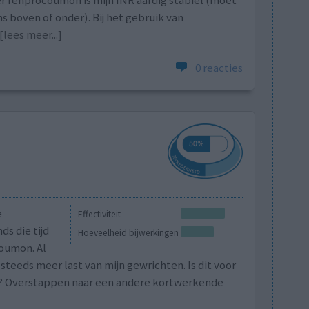
r fenprocoumon is mijn INR aardig stabiel (moet
ns boven of onder). Bij het gebruik van
[lees meer...]
0 reacties
e
Effectiviteit
ds die tijd
Hoeveelheid bijwerkingen
coumon. Al
ik steeds meer last van mijn gewrichten. Is dit voor
? Overstappen naar een andere kortwerkende