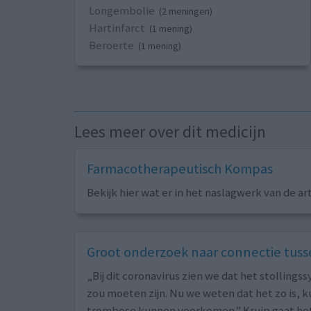
Longembolie
(2 meningen)
Hartinfarct
(1 mening)
Beroerte
(1 mening)
Lees meer over dit medicijn
Farmacotherapeutisch Kompas
Bekijk hier wat er in het naslagwerk van de ar
Groot onderzoek naar connectie tus
„Bij dit coronavirus zien we dat het stolling
zou moeten zijn. Nu we weten dat het zo is, 
trombose kunnen voorkomen.” Kruip gaat het