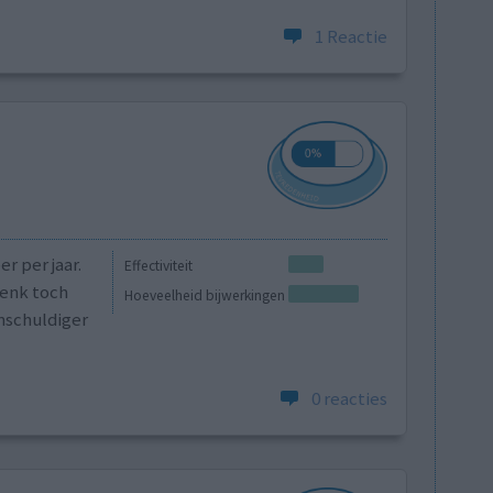
1 Reactie
r per jaar.
Effectiviteit
Denk toch
Hoeveelheid bijwerkingen
nschuldiger
0 reacties