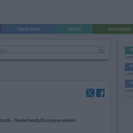
medicijnen
ziekte
dna testen
m
n...
w
n
n
bruik – Nederlands/Europees advies