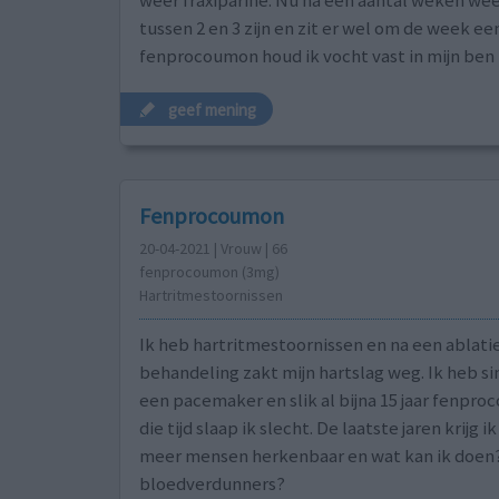
weer fraxiparine. Nu na een aantal weken wee
tussen 2 en 3 zijn en zit er wel om de week ee
fenprocoumon houd ik vocht vast in mijn ben
geef mening
Fenprocoumon
20-04-2021 | Vrouw | 66
fenprocoumon (3mg)
Hartritmestoornissen
Ik heb hartritmestoornissen en na een ablati
behandeling zakt mijn hartslag weg. Ik heb sin
een pacemaker en slik al bijna 15 jaar fenpro
die tijd slaap ik slecht. De laatste jaren krijg 
meer mensen herkenbaar en wat kan ik doen
bloedverdunners?