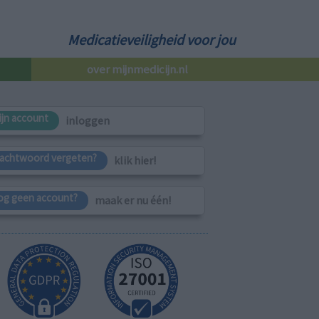
Medicatieveiligheid voor jou
over mijnmedicijn.nl
ijn account
inloggen
achtwoord vergeten?
klik hier!
og geen account?
maak er nu één!