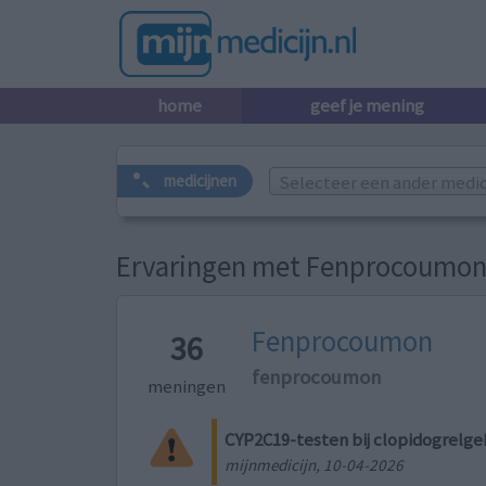
home
geef je mening
Selecteer een ander medicij
medicijnen
Ervaringen met Fenprocoumo
Fenprocoumon
36
fenprocoumon
meningen
CYP2C19-testen bij clopidogrelge
mijnmedicijn, 10-04-2026