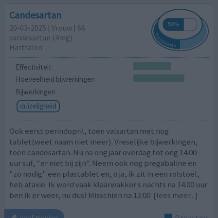
Candesartan
20-03-2025 | Vrouw | 66
candesartan (4mg)
Hartfalen
Effectiviteit
Hoeveelheid bijwerkingen
Bijwerkingen
duizeligheid
Ook eerst perindopril, toen valsartan met nog
tablet(weet naam niet meer). Vreselijke bijwerkingen,
toen candesartan. Nu na ong jaar overdag tot ong 14.00
uur suf, "er niet bij zijn". Neem ook nog pregabaline en
"zo nodig" een plastablet en, o ja, ik zit in een rolstoel,
heb ataxie. Ik word vaak klaarwakker s nachts na 14.00 uur
ben ik er weer, nu dus! Misschien na 12.00
[lees meer...]
0 reacties
geef mening