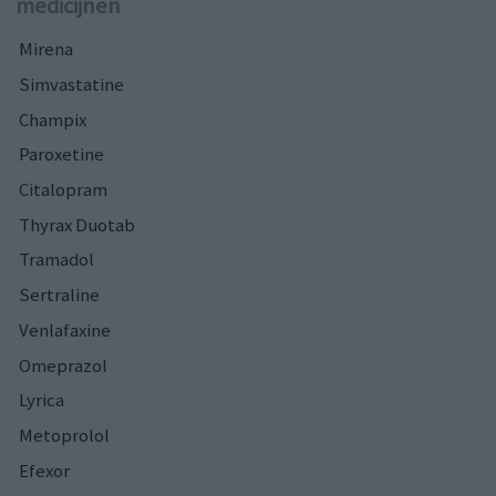
medicijnen
Mirena
Simvastatine
Champix
Paroxetine
Citalopram
Thyrax Duotab
Tramadol
Sertraline
Venlafaxine
Omeprazol
Lyrica
Metoprolol
Efexor