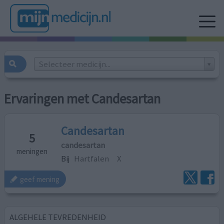
Selecteer medicijn...
Ervaringen met Candesartan
Candesartan
5
candesartan
meningen
Bij
Hartfalen
X
geef mening
ALGEHELE TEVREDENHEID