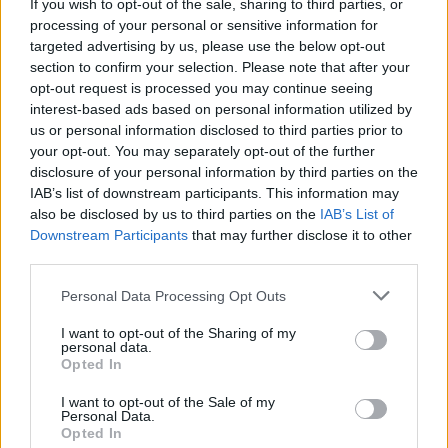
If you wish to opt-out of the sale, sharing to third parties, or
Epilepsie
processing of your personal or sensitive information for
Furabid (735)
targeted advertising by us, please use the below opt-out
section to confirm your selection. Please note that after your
Antibiotica - urineweginfectie
opt-out request is processed you may continue seeing
Mirtazapine (731)
interest-based ads based on personal information utilized by
Depressie - antidepressiva overig
us or personal information disclosed to third parties prior to
Amitriptyline (699)
your opt-out. You may separately opt-out of the further
disclosure of your personal information by third parties on the
Depressie - antidepressiva TCA
IAB’s list of downstream participants. This information may
Efexor (665)
also be disclosed by us to third parties on the
IAB’s List of
Depressie - antidepressiva overig
Downstream Participants
that may further disclose it to other
Ethinylestradiol / Levonorgestrel (656)
third parties.
Anticonceptie - eenfase
Personal Data Processing Opt Outs
Seroquel (647)
Psychose / schizofrenie - antipsychotica
I want to opt-out of the Sharing of my
personal data.
Escitalopram (647)
Opted In
Depressie - antidepressiva SSRI
I want to opt-out of the Sale of my
Amoxicilline (646)
Personal Data.
Opted In
Antibiotica - penicillines breedspectrum