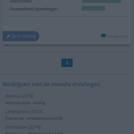
Effectiviteit
Hoeveelheid bijwerkingen
0 reacties
geef mening
1
Medicijnen met de meeste ervaringen
Mirena (2378)
Anticonceptie - overig
Citalopram (1513)
Depressie - antidepressiva SSRI
Sertraline (1274)
Depressie - antidepressiva SSRI