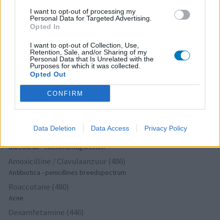
Wellbutrin XR (646)
I want to opt-out of processing my
Personal Data for Targeted Advertising.
Verslavingsziekten
Opted In
Metformine (620)
Diabetes (suikerziekte) - orale middelen
I want to opt-out of Collection, Use,
Retention, Sale, and/or Sharing of my
Implanon (hormoonimplantaat) (584)
Personal Data that Is Unrelated with the
Purposes for which it was collected.
Anticonceptie - overig
Opted Out
Lexapro (509)
CONFIRM
Depressie - antidepressiva SSRI
Concerta (503)
ADHD - psychostimulantia
Data Deletion
Data Access
Privacy Policy
Amlodipine (493)
Bloeddruk - calciumantagonisten
Amoxicilline / Clavulaanzuur (486)
Antibiotica - penicillines breedspectrum
Roaccutane (480)
Acne
Dexamfetamine (446)