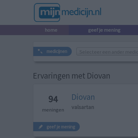
home
geef je mening
Selecteer een ander medicij
medicijnen
Ervaringen met Diovan
Diovan
94
valsartan
meningen
geef je mening