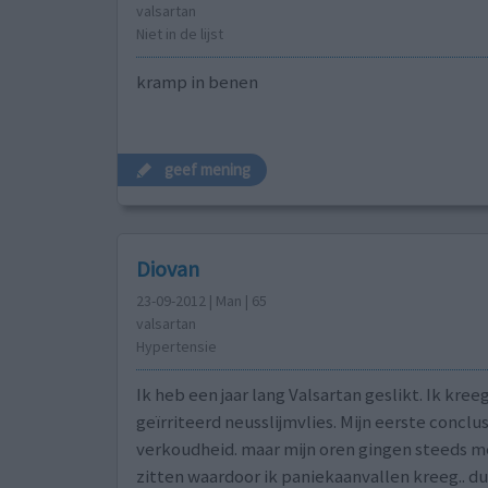
valsartan
Niet in de lijst
kramp in benen
geef mening
Diovan
23-09-2012 | Man | 65
valsartan
Hypertensie
Ik heb een jaar lang Valsartan geslikt. Ik kreeg
geïrriteerd neusslijmvlies. Mijn eerste conclu
verkoudheid. maar mijn oren gingen steeds m
zitten waardoor ik paniekaanvallen kreeg.. d