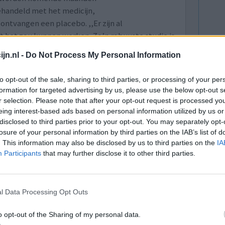
ehandeld met het medicijn,
ntvangen een placebo. ,,Er zijn al
t het zou kunnen werken. Zo’n robuuste studie is
het werkt’’, betoogt de cardioloog.
jn.nl -
Do Not Process My Personal Information
naar artikel in het AD
to opt-out of the sale, sharing to third parties, or processing of your per
formation for targeted advertising by us, please use the below opt-out s
r selection. Please note that after your opt-out request is processed y
eing interest-based ads based on personal information utilized by us or
disclosed to third parties prior to your opt-out. You may separately opt-
n hart- en vaatziekten. Naast factoren als
losure of your personal information by third parties on the IAB’s list of
n groot deel bepaald door erfelijke aanleg. Er
. This information may also be disclosed by us to third parties on the
IA
loeddruk te verlagen. Vaak krijg je meer dan één
Participants
that may further disclose it to other third parties.
n je hebt minder kans op bijwerkingen. Maar
nten met hypertensie de bloeddruk met geschikte
e.
l Data Processing Opt Outs
an als een hulpmiddel worden ingezet om tot een
o opt-out of the Sharing of my personal data.
en.