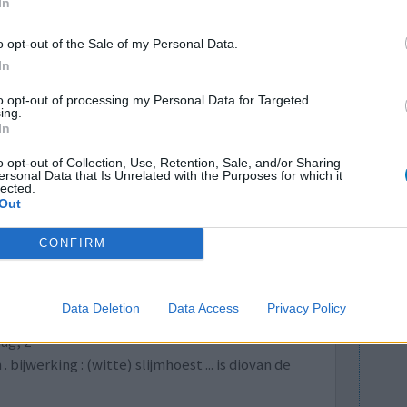
In
lees meer
o opt-out of the Sale of my Personal Data.
In
lacht
leeftijd
algehele tevredenheid
to opt-out of processing my Personal Data for Targeted
ing.
In
4
5
6
o opt-out of Collection, Use, Retention, Sale, and/or Sharing
ersonal Data that Is Unrelated with the Purposes for which it
lected.
Out
CONFIRM
 160 mg heb
Effectiviteit
Data Deletion
Data Access
Privacy Policy
oldoende
Hoeveelheid bijwerkingen
ag, 2
ijwerking : (witte) slijmhoest ... is diovan de