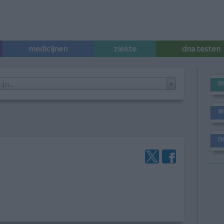
medicijnen
ziekte
dna testen
m
n...
w
n