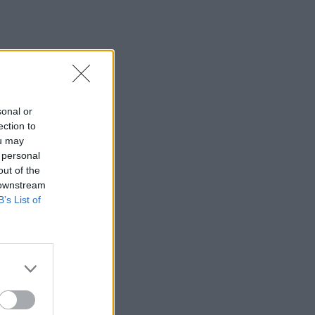
sonal or
ection to
ou may
 personal
out of the
 downstream
B’s List of