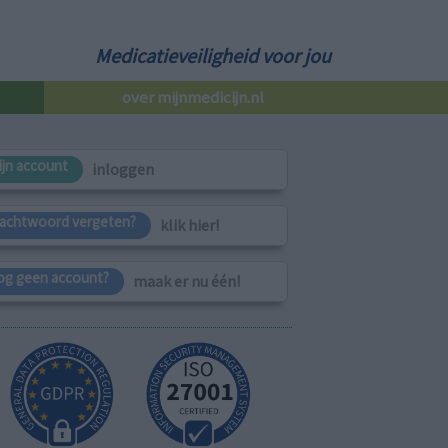
Medicatieveiligheid voor jou
over mijnmedicijn.nl
ijn account
inloggen
achtwoord vergeten?
klik hier!
og geen account?
maak er nu één!