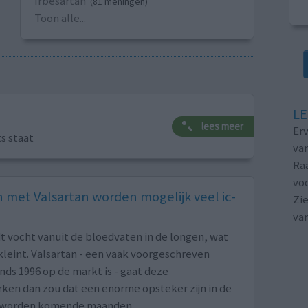
Irbesartan
(81 meningen)
Toon alle...
LE
lees meer
Erv
ts staat
van
Raa
voo
met Valsartan worden mogelijk veel ic-
Zie
va
dt vocht vanuit de bloedvaten in de longen, wat
kleint. Valsartan - een vaak voorgeschreven
ds 1996 op de markt is - gaat deze
en dan zou dat een enorme opsteker zijn in de
en worden komende maanden