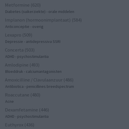
Metformine (620)
Diabetes (suikerziekte) - orale middelen
Implanon (hormoonimplantaat) (584)
Anticonceptie - overig
Lexapro (509)
Depressie - antidepressiva SSRI
Concerta (503)
ADHD - psychostimulantia
Amlodipine (493)
Bloeddruk - calciumantagonisten
Amoxicilline / Clavulaanzuur (486)
Antibiotica - penicillines breedspectrum
Roaccutane (480)
Acne
Dexamfetamine (446)
ADHD - psychostimulantia
Euthyrox (436)