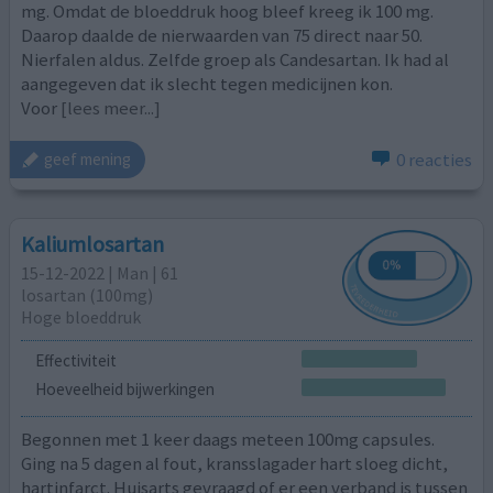
mg. Omdat de bloeddruk hoog bleef kreeg ik 100 mg.
Daarop daalde de nierwaarden van 75 direct naar 50.
Nierfalen aldus. Zelfde groep als Candesartan. Ik had al
aangegeven dat ik slecht tegen medicijnen kon.
Voor
[lees meer...]
0 reacties
geef mening
Kaliumlosartan
15-12-2022 | Man | 61
losartan (100mg)
Hoge bloeddruk
Effectiviteit
Hoeveelheid bijwerkingen
Begonnen met 1 keer daags meteen 100mg capsules.
Ging na 5 dagen al fout, kransslagader hart sloeg dicht,
hartinfarct. Huisarts gevraagd of er een verband is tussen