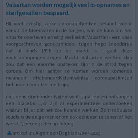
Valsartan worden mogelijk veel ic-opnames en
sterfgevallen bespaard.
Bij veel ernstig zieke coronapatiënten belandt vocht
vanuit de bloedvaten in de longen, wat de kans om het
virus te overleven ernstig verkleint. Valsartan - een vaak
voorgeschreven geneesmiddel tegen hoge bloeddruk
dat al sinds 1996 op de markt is - gaat deze
vochtophopingen tegen. Mocht Valsartan werken dan
zou dat een enorme opsteker zijn in de strijd tegen
corona. Om hier achter te komen worden komende
maanden driehonderdvijfentwintig coronapatiënten
behandeld met het medicijn,
nog eens driehonderdvijfentwintig patiënten ontvangen
een placebo. ,,Er zijn al experimentele onderzoeken
waaruit blijkt dat het zou kunnen werken. Zo’n robuuste
studie is de enige manier om ook echt aan te tonen of het
werkt’’, betoogt de cardioloog.
artikel uit Algemeen Dagblad
(20-04-2020)