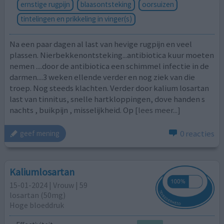
ernstige rugpijn
blaasontsteking
oorsuizen
tintelingen en prikkeling in vinger(s)
Na een paar dagen al last van hevige rugpijn en veel
plassen. Nierbekkenontsteking...antibiotica kuur moeten
nemen ....door de antibiotica een schimmel infectie in de
darmen....3 weken ellende verder en nog ziek van die
troep. Nog steeds klachten. Verder door kalium losartan
last van tinnitus, snelle hartkloppingen, dove handen s
nachts , buikpijn , misselijkheid. Op
[lees meer...]
0 reacties
geef mening
Kaliumlosartan
15-01-2024 | Vrouw | 59
losartan (50mg)
Hoge bloeddruk