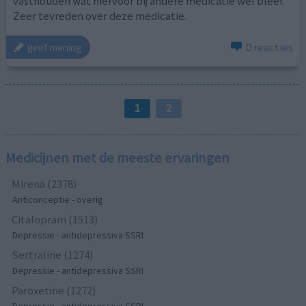
vasthouden wat hiervoor bij andere medicatie wel bleef.
Zeer tevreden over deze medicatie.
0 reacties
geef mening
1
2
Medicijnen met de meeste ervaringen
Mirena (2378)
Anticonceptie - overig
Citalopram (1513)
Depressie - antidepressiva SSRI
Sertraline (1274)
Depressie - antidepressiva SSRI
Paroxetine (1272)
Depressie - antidepressiva SSRI