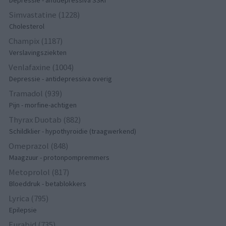
Simvastatine (1228)
Cholesterol
Champix (1187)
Verslavingsziekten
Venlafaxine (1004)
Depressie - antidepressiva overig
Tramadol (939)
Pijn - morfine-achtigen
Thyrax Duotab (882)
Schildklier - hypothyroidie (traagwerkend)
Omeprazol (848)
Maagzuur - protonpompremmers
Metoprolol (817)
Bloeddruk - betablokkers
Lyrica (795)
Epilepsie
Furabid (735)