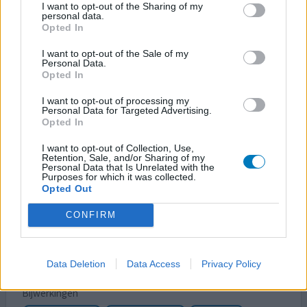
I want to opt-out of the Sharing of my
Effectiviteit
personal data.
Hoeveelheid bijwerkingen
Opted In
Bijwerkingen
I want to opt-out of the Sale of my
Personal Data.
spierpijn
vermoeidheid
kortademigheid
depressief
Opted In
I want to opt-out of processing my
Personal Data for Targeted Advertising.
Opted In
0 reacties
geef mening
I want to opt-out of Collection, Use,
Retention, Sale, and/or Sharing of my
Personal Data that Is Unrelated with the
Purposes for which it was collected.
Kaliumlosartan
Opted Out
09-05-2024 | Vrouw | 55
losartan (25mg)
CONFIRM
Hoge bloeddruk
Effectiviteit
Data Deletion
Data Access
Privacy Policy
Hoeveelheid bijwerkingen
Bijwerkingen