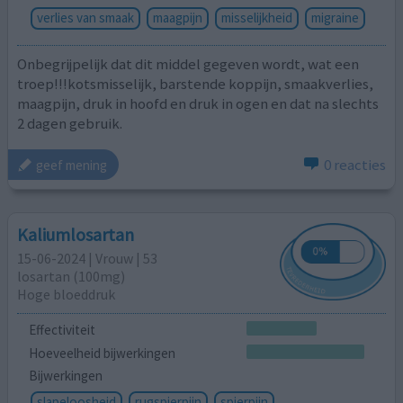
verlies van smaak
maagpijn
misselijkheid
migraine
Onbegrijpelijk dat dit middel gegeven wordt, wat een
troep!!!kotsmisselijk, barstende koppijn, smaakverlies,
maagpijn, druk in hoofd en druk in ogen en dat na slechts
2 dagen gebruik.
0 reacties
geef mening
Kaliumlosartan
15-06-2024 | Vrouw | 53
losartan (100mg)
Hoge bloeddruk
Effectiviteit
Hoeveelheid bijwerkingen
Bijwerkingen
slapeloosheid
rugspierpijn
spierpijn