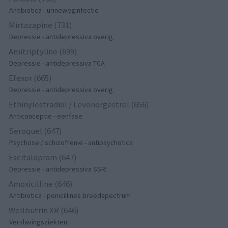
Antibiotica - urineweginfectie
Mirtazapine (731)
Depressie - antidepressiva overig
Amitriptyline (699)
Depressie - antidepressiva TCA
Efexor (665)
Depressie - antidepressiva overig
Ethinylestradiol / Levonorgestrel (656)
Anticonceptie - eenfase
Seroquel (647)
Psychose / schizofrenie - antipsychotica
Escitalopram (647)
Depressie - antidepressiva SSRI
Amoxicilline (646)
Antibiotica - penicillines breedspectrum
Wellbutrin XR (646)
Verslavingsziekten