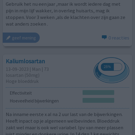
Gebruik het nu een jaar ,maar ik wordt iedere dag met
pijn in mijn lijf wakker, in overleg huisarts, mag ik
stoppen. Voor 3 weken ,als de klachten over zijn gaan ze
wat anders zoeken .
0 reacties
geef mening
Kaliumlosartan
13-09-2023 | Man | 73
losartan (50mg)
Hoge bloeddruk
Effectiviteit
Hoeveelheid bijwerkingen
Na inname eerste x al na 2 uur last van de bijwerkingen.
Heeft inpact op je algemeen welbevinden. Bloeddruk
zakt wel maar is ook wel variabel. Ipv van meer plassen
juist minder en donkere urine. In 14 dgn 1 kg gewichts