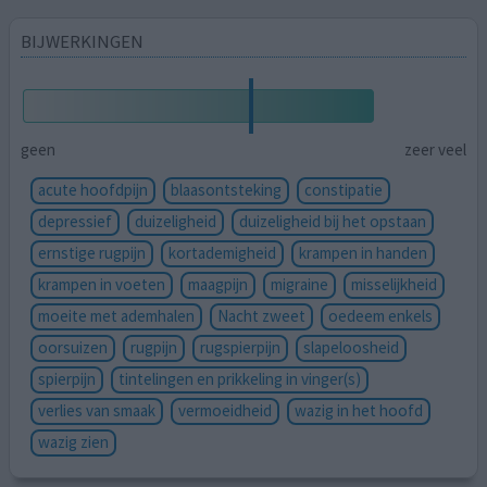
BIJWERKINGEN
geen
zeer veel
acute hoofdpijn
blaasontsteking
constipatie
depressief
duizeligheid
duizeligheid bij het opstaan
ernstige rugpijn
kortademigheid
krampen in handen
krampen in voeten
maagpijn
migraine
misselijkheid
moeite met ademhalen
Nacht zweet
oedeem enkels
oorsuizen
rugpijn
rugspierpijn
slapeloosheid
spierpijn
tintelingen en prikkeling in vinger(s)
verlies van smaak
vermoeidheid
wazig in het hoofd
wazig zien