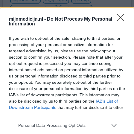
moeite met ademhalen
oedeem enkels
mijnmedicijn.nl -
Do Not Process My Personal
Wat een zooi ik ben zoveel aangekomen zere alles als ik
Information
uit bed kom omdat ik ook nog eens slecht slaap , mijn
handen doen zeer ik heb het exstra benauwd ! Ik heb al
If you wish to opt-out of the sale, sharing to third parties, or
zoveel gelegen voor de bloeddruk maar nog niets waar ik
processing of your personal or sensitive information for
niet moe van word of pijn van heb of misselijk 🤢 bah ik
targeted advertising by us, please use the below opt-out
denk dak maar weer aan de bel moet trekken maar de
section to confirm your selection. Please note that after your
dokter zegt nog net niet dak niet goed bij me
[lees
opt-out request is processed you may continue seeing
meer...]
interest-based ads based on personal information utilized by
us or personal information disclosed to third parties prior to
your opt-out. You may separately opt-out of the further
0 reacties
geef mening
disclosure of your personal information by third parties on the
IAB’s list of downstream participants. This information may
also be disclosed by us to third parties on the
IAB’s List of
Kaliumlosartan
Downstream Participants
that may further disclose it to other
third parties.
21-05-2024 | Vrouw | 59
losartan (50mg)
Personal Data Processing Opt Outs
Hoge bloeddruk