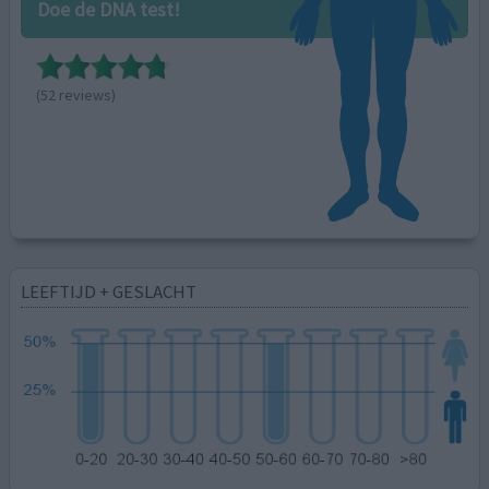
Doe de DNA test!
(52 reviews)
LEEFTIJD + GESLACHT