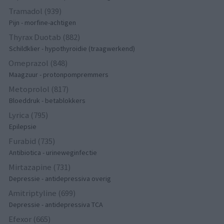
Tramadol (939)
Pijn - morfine-achtigen
Thyrax Duotab (882)
Schildklier - hypothyroidie (traagwerkend)
Omeprazol (848)
Maagzuur - protonpompremmers
Metoprolol (817)
Bloeddruk - betablokkers
Lyrica (795)
Epilepsie
Furabid (735)
Antibiotica - urineweginfectie
Mirtazapine (731)
Depressie - antidepressiva overig
Amitriptyline (699)
Depressie - antidepressiva TCA
Efexor (665)