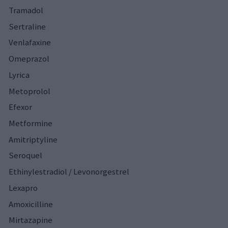
Tramadol
Sertraline
Venlafaxine
Omeprazol
Lyrica
Metoprolol
Efexor
Metformine
Amitriptyline
Seroquel
Ethinylestradiol / Levonorgestrel
Lexapro
Amoxicilline
Mirtazapine