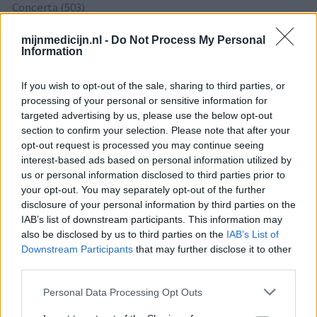
Concerta (503)
ADHD - psychostimulantia
mijnmedicijn.nl -
Do Not Process My Personal
Amlodipine (493)
Information
Bloeddruk - calciumantagonisten
Amoxicilline / Clavulaanzuur (486)
If you wish to opt-out of the sale, sharing to third parties, or
Antibiotica - penicillines breedspectrum
processing of your personal or sensitive information for
Roaccutane (480)
targeted advertising by us, please use the below opt-out
section to confirm your selection. Please note that after your
Acne
opt-out request is processed you may continue seeing
Dexamfetamine (446)
interest-based ads based on personal information utilized by
ADHD - psychostimulantia
us or personal information disclosed to third parties prior to
Euthyrox (436)
your opt-out. You may separately opt-out of the further
disclosure of your personal information by third parties on the
Schildklier - hypothyroidie (traagwerkend)
IAB’s list of downstream participants. This information may
also be disclosed by us to third parties on the
IAB’s List of
Downstream Participants
that may further disclose it to other
De reviews op deze pagina zijn door de gebruikers
third parties.
gegenereerd en vervolgens gelezen en aangepast alvorens
goedkeuring, om zo te voldoen aan onze standaarden wat betreft
Personal Data Processing Opt Outs
een review voor een medicijn. Voor het delen van ervaringen is
geen medische kennis noodzakelijk. Op deze manier geven de