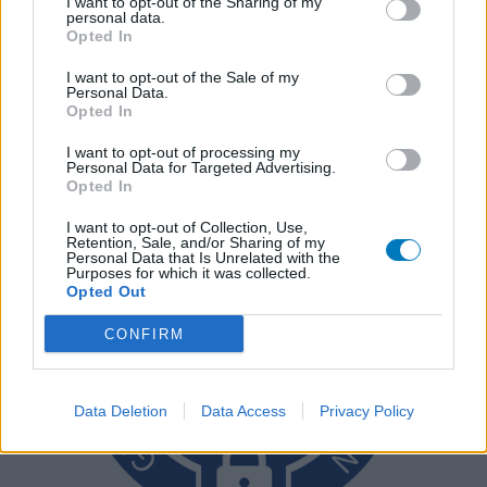
I want to opt-out of the Sharing of my
personal data.
reviews alleen een beeld van de ervaring van de schrijvers en niet
Opted In
die van de eigenaar van deze website. Denk er aan dat de
ervaringen kunnen verschillen van persoon tot persoon en dat u
I want to opt-out of the Sale of my
Personal Data.
voor medisch advies altijd contact op moet nemen met uw arts of
Opted In
apotheker.
I want to opt-out of processing my
Personal Data for Targeted Advertising.
Opted In
I want to opt-out of Collection, Use,
Retention, Sale, and/or Sharing of my
Personal Data that Is Unrelated with the
Purposes for which it was collected.
Opted Out
CONFIRM
Data Deletion
Data Access
Privacy Policy