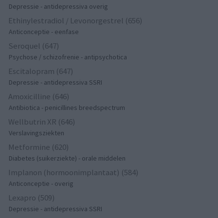
Depressie - antidepressiva overig
Ethinylestradiol / Levonorgestrel (656)
Anticonceptie - eenfase
Seroquel (647)
Psychose / schizofrenie - antipsychotica
Escitalopram (647)
Depressie - antidepressiva SSRI
Amoxicilline (646)
Antibiotica - penicillines breedspectrum
Wellbutrin XR (646)
Verslavingsziekten
Metformine (620)
Diabetes (suikerziekte) - orale middelen
Implanon (hormoonimplantaat) (584)
Anticonceptie - overig
Lexapro (509)
Depressie - antidepressiva SSRI