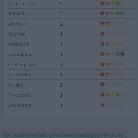
Propranolol
5
Nebivolol
2
Atenolol
2
Dymista
1
Verapamil
1
Amlodipine
1
Co Bisoprolol
1
Bisoprolol
1
Sotalol
1
Procoralan
1
Amiodaron
1
De laatste ervaringen over medicijngebruik bij: