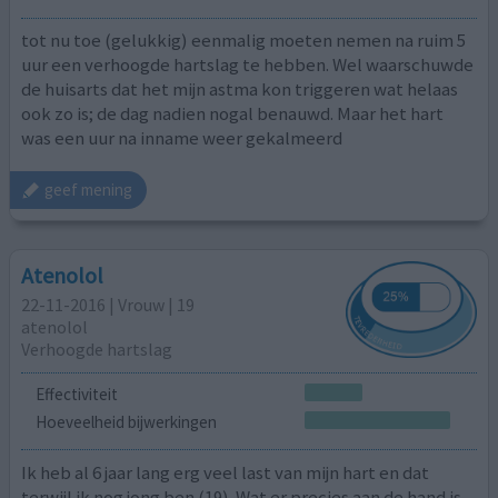
tot nu toe (gelukkig) eenmalig moeten nemen na ruim 5
uur een verhoogde hartslag te hebben. Wel waarschuwde
de huisarts dat het mijn astma kon triggeren wat helaas
ook zo is; de dag nadien nogal benauwd. Maar het hart
was een uur na inname weer gekalmeerd
geef mening
Atenolol
22-11-2016 | Vrouw | 19
atenolol
Verhoogde hartslag
Effectiviteit
Hoeveelheid bijwerkingen
Ik heb al 6 jaar lang erg veel last van mijn hart en dat
terwijl ik nog jong ben (19). Wat er precies aan de hand is,