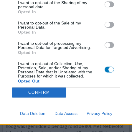
I want to opt-out of the Sharing of my
zagen spierwit en ik had nog maar weinig gevoel.
personal data.
Overgestapt naar nebivolol en deze werken goed, wel bij
Opted In
inspanning vb trap opstappen direct een hogere
I want to opt-out of the Sale of my
hartslag.
Personal Data.
Opted In
geef mening
I want to opt-out of processing my
Personal Data for Targeted Advertising.
Opted In
Nebivolol
I want to opt-out of Collection, Use,
Retention, Sale, and/or Sharing of my
14-08-2016 | Vrouw | 54
Personal Data that Is Unrelated with the
nebivolol
Purposes for which it was collected.
Verhoogde hartslag
Opted Out
Effectiviteit
CONFIRM
Hoeveelheid bijwerkingen
Na veel hartritmestoornissen uiteindelijk naar de huisarts
Data Deletion
Data Access
Privacy Policy
gegaan, die constateerde dat mijn hartslag chronisch te
hoog was (gemiddeld per dag rond de 90). Met Nebivolol