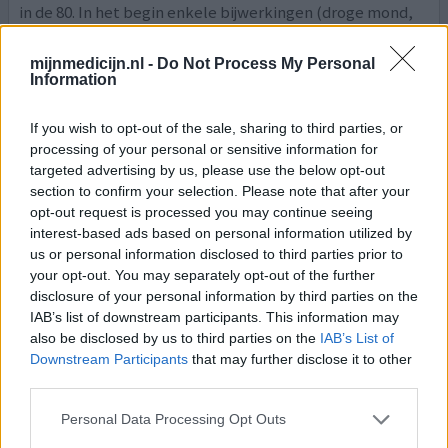
in de 80. In het begin enkele bijwerkingen (droge mond,
druk op de borst, vermoeidheid ), maar dat was na enkele
weken helemaal weg. In het begin nam ik ze 's ochtends
mijnmedicijn.nl -
Do Not Process My Personal
in, maar later ben ik ze 's avond
[lees meer...]
Information
geef mening
If you wish to opt-out of the sale, sharing to third parties, or
processing of your personal or sensitive information for
targeted advertising by us, please use the below opt-out
section to confirm your selection. Please note that after your
Nebivolol
opt-out request is processed you may continue seeing
21-09-2016 | Vrouw | 42
interest-based ads based on personal information utilized by
nebivolol
us or personal information disclosed to third parties prior to
Verhoogde hartslag
your opt-out. You may separately opt-out of the further
disclosure of your personal information by third parties on the
Effectiviteit
IAB’s list of downstream participants. This information may
Hoeveelheid bijwerkingen
also be disclosed by us to third parties on the
IAB’s List of
Downstream Participants
that may further disclose it to other
Na enkele weken een hartslag van 144 te hebben en in
third parties.
rust 120 ben ik opgenomen in spoed. Eerst andere
medicatie gekregen waarvan ik de naam niet meer weet,
Personal Data Processing Opt Outs
maar ik kreeg geen doorbloeding naar de benen, deze