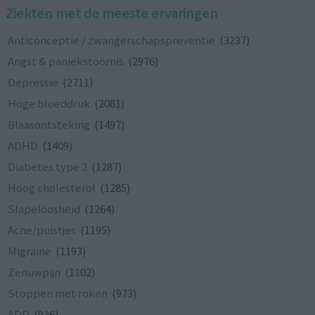
Ziekten met de meeste ervaringen
Anticonceptie / zwangerschapspreventie
(3237)
Angst & paniekstoornis
(2976)
Depressie
(2711)
Hoge bloeddruk
(2081)
Blaasontsteking
(1497)
ADHD
(1409)
Diabetes type 2
(1287)
Hoog cholesterol
(1285)
Slapeloosheid
(1264)
Acne/puistjes
(1195)
Migraine
(1193)
Zenuwpijn
(1102)
Stoppen met roken
(973)
ADD
(936)