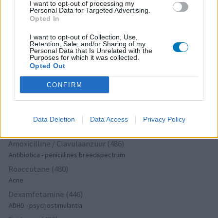
Verslavingsziekten
I want to opt-out of processing my
Personal Data for Targeted Advertising.
Metformine (620)
Opted In
Diabetes (suikerziekte) - orale middelen
I want to opt-out of Collection, Use,
Implanon (hormoonimplantaat) (584)
Retention, Sale, and/or Sharing of my
Personal Data that Is Unrelated with the
Anticonceptie - overig
Purposes for which it was collected.
Opted Out
Lexapro (509)
Depressie - antidepressiva SSRI
CONFIRM
Concerta (503)
ADHD - psychostimulantia
Amlodipine (493)
Data Deletion
Data Access
Privacy Policy
Bloeddruk - calciumantagonisten
Amoxicilline / Clavulaanzuur (486)
Antibiotica - penicillines breedspectrum
Roaccutane (480)
Acne
Dexamfetamine (446)
ADHD - psychostimulantia