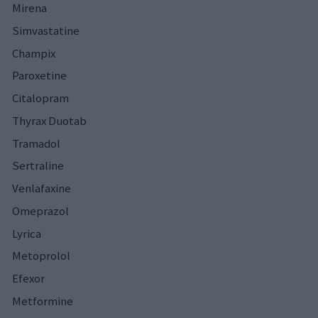
Mirena
Simvastatine
Champix
Paroxetine
Citalopram
Thyrax Duotab
Tramadol
Sertraline
Venlafaxine
Omeprazol
Lyrica
Metoprolol
Efexor
Metformine