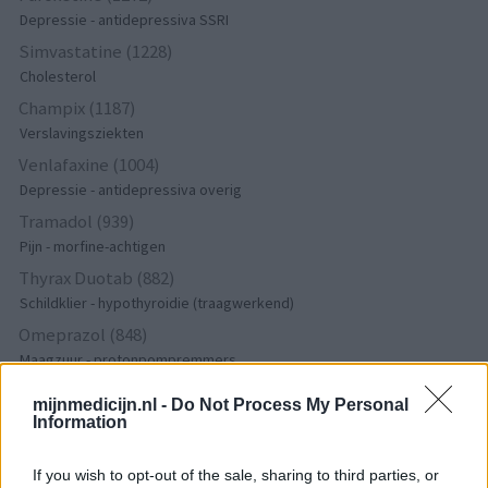
Depressie - antidepressiva SSRI
Simvastatine (1228)
Cholesterol
Champix (1187)
Verslavingsziekten
Venlafaxine (1004)
Depressie - antidepressiva overig
Tramadol (939)
Pijn - morfine-achtigen
Thyrax Duotab (882)
Schildklier - hypothyroidie (traagwerkend)
Omeprazol (848)
Maagzuur - protonpompremmers
Metoprolol (817)
mijnmedicijn.nl -
Do Not Process My Personal
Bloeddruk - betablokkers
Information
Lyrica (795)
Epilepsie
If you wish to opt-out of the sale, sharing to third parties, or