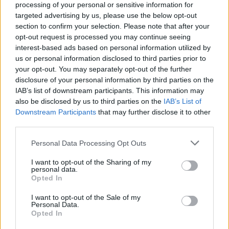
processing of your personal or sensitive information for
Furabid (735)
targeted advertising by us, please use the below opt-out
Antibiotica - urineweginfectie
section to confirm your selection. Please note that after your
Mirtazapine (731)
opt-out request is processed you may continue seeing
Depressie - antidepressiva overig
interest-based ads based on personal information utilized by
us or personal information disclosed to third parties prior to
Amitriptyline (699)
your opt-out. You may separately opt-out of the further
Depressie - antidepressiva TCA
disclosure of your personal information by third parties on the
Efexor (665)
IAB’s list of downstream participants. This information may
Depressie - antidepressiva overig
also be disclosed by us to third parties on the
IAB’s List of
Downstream Participants
that may further disclose it to other
Ethinylestradiol / Levonorgestrel (656)
third parties.
Anticonceptie - eenfase
Seroquel (647)
Personal Data Processing Opt Outs
Psychose / schizofrenie - antipsychotica
I want to opt-out of the Sharing of my
Escitalopram (647)
personal data.
Opted In
Depressie - antidepressiva SSRI
Amoxicilline (646)
I want to opt-out of the Sale of my
Personal Data.
Antibiotica - penicillines breedspectrum
Opted In
Wellbutrin XR (646)