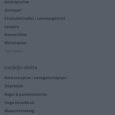
Amitriptyline
Seroquel
Ethinylestradiol / Levonorgestrel
Lexapro
Amoxicilline
Mirtazapine
Toon alle...
medicijn-ziekte
Anticonceptie / zwangerschapspr...
Depressie
Angst & paniekstoornis
Hoge bloeddruk
Blaasontsteking