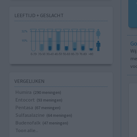
LEEFTIJD + GESLACHT
Go
Wi
med
vo
VERGELIJKEN
Humira
(290 meningen)
Entocort
(93 meningen)
Pentasa
(67 meningen)
Sulfasalazine
(64 meningen)
Budenofalk
(47 meningen)
Toon alle...