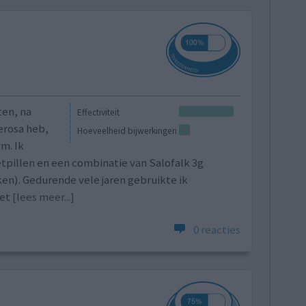
ten, na
Effectiviteit
erosa heb,
Hoeveelheid bijwerkingen
m. Ik
tpillen en een combinatie van Salofalk 3g
en). Gedurende vele jaren gebruikte ik
let
[lees meer...]
0 reacties