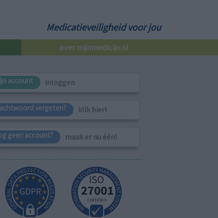
Medicatieveiligheid voor jou
over mijnmedicijn.nl
ijn account
inloggen
achtwoord vergeten?
klik hier!
og geen account?
maak er nu één!