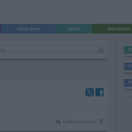
medicijnen
ziekte
dna testen
m
n...
w
n
X
Bij
Colitis ulcerosa