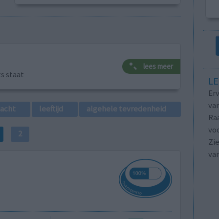
lees meer
ts staat
LE
Erv
van
lacht
leeftijd
algehele tevredenheid
Raa
voo
2
Zie
va