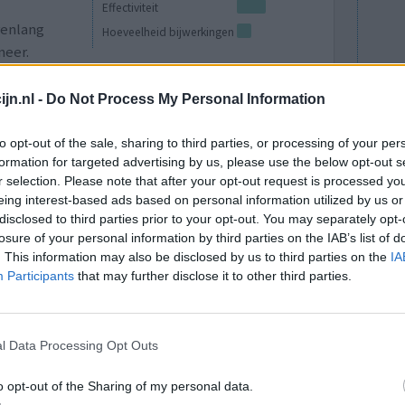
Effectiviteit
renlang
Hoeveelheid bijwerkingen
meer.
ar daar viel mijn haar enorm van uit .Nu aan de
g.
jn.nl -
Do Not Process My Personal Information
0 reacties
to opt-out of the sale, sharing to third parties, or processing of your per
formation for targeted advertising by us, please use the below opt-out s
r selection. Please note that after your opt-out request is processed y
eing interest-based ads based on personal information utilized by us or
disclosed to third parties prior to your opt-out. You may separately opt-
losure of your personal information by third parties on the IAB’s list of
. This information may also be disclosed by us to third parties on the
IA
Participants
that may further disclose it to other third parties.
vlamming
Effectiviteit
l Data Processing Opt Outs
at de
Hoeveelheid bijwerkingen
t aan het
Bijwerkingen
o opt-out of the Sharing of my personal data.
ltijd in de