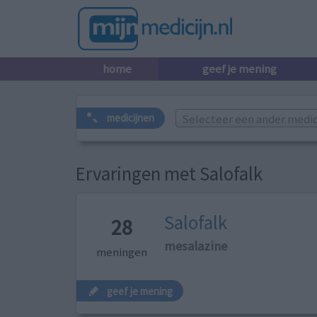
home
geef je mening
Selecteer een ander medicij
medicijnen
Ervaringen met Salofalk
Salofalk
28
mesalazine
meningen
geef je mening