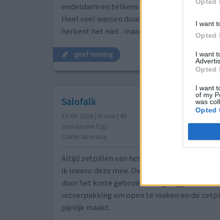
Opted 
endeldarm en telkens na inbrengen begint di
Heel veel wassen douchen etc. Helpt niks.. md
I want t
herkent het niet.. maar misschien hier wel?
Opted 
geef mening
I want 
Advertis
Opted 
I want t
of my P
Salofalk
was col
Opted 
13-06-2024 | Vrouw | 40
mesalazine (1g)
Colitis ulcerosa
Altijd zetpillen van het merk Pentasa gehad 
ik ineens deze mee. Over de werking en bijwer
door het korte gebruik weinig zeggen. Maar 
rotverpakking om open te maken en de zetpi
pijnlijk maakt.