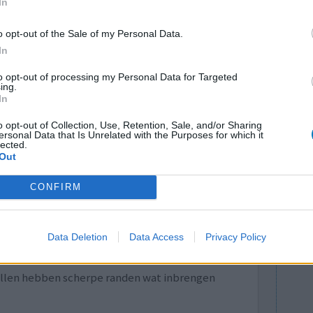
In
vieze geur
e geur.
l arts
o opt-out of the Sale of my Personal Data.
In
0 reacties
to opt-out of processing my Personal Data for Targeted
ing.
In
o opt-out of Collection, Use, Retention, Sale, and/or Sharing
ersonal Data that Is Unrelated with the Purposes for which it
lected.
Out
CONFIRM
en nu kreeg
Effectiviteit
Data Deletion
Data Access
Privacy Policy
king kan ik
Hoeveelheid bijwerkingen
wat een
llen hebben scherpe randen wat inbrengen