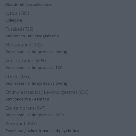
Bloeddruk - betablokkers
Lyrica (795)
Epilepsie
Furabid (735)
Antibiotica - urineweginfectie
Mirtazapine (731)
Depressie - antidepressiva overig
Amitriptyline (699)
Depressie - antidepressiva TCA
Efexor (665)
Depressie - antidepressiva overig
Ethinylestradiol / Levonorgestrel (656)
Anticonceptie - eenfase
Escitalopram (647)
Depressie - antidepressiva SSRI
Seroquel (647)
Psychose / schizofrenie - antipsychotica