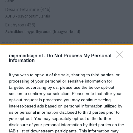
Acne
Dexamfetamine (446)
ADHD - psychostimulantia
Euthyrox (436)
Schildklier - hypothyroidie (traagwerkend)
De reviews op deze pagina zijn door de gebruikers
mijnmedicijn.nl -
Do Not Process My Personal
gegenereerd en vervolgens gelezen en aangepast alvorens
Information
goedkeuring, om zo te voldoen aan onze standaarden wat betreft
een review voor een medicijn. Voor het delen van ervaringen is
If you wish to opt-out of the sale, sharing to third parties, or
geen medische kennis noodzakelijk. Op deze manier geven de
processing of your personal or sensitive information for
reviews alleen een beeld van de ervaring van de schrijvers en niet
targeted advertising by us, please use the below opt-out
die van de eigenaar van deze website. Denk er aan dat de
section to confirm your selection. Please note that after your
ervaringen kunnen verschillen van persoon tot persoon en dat u
opt-out request is processed you may continue seeing
voor medisch advies altijd contact op moet nemen met uw arts of
interest-based ads based on personal information utilized by
apotheker.
us or personal information disclosed to third parties prior to
your opt-out. You may separately opt-out of the further
disclosure of your personal information by third parties on the
IAB’s list of downstream participants. This information may