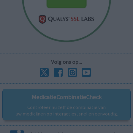
Volg ons op...
MedicatieCombinatieCheck
Controleer nu zelf de combinatie van
uw medicijnen op interacties, snel en eenvoudig.