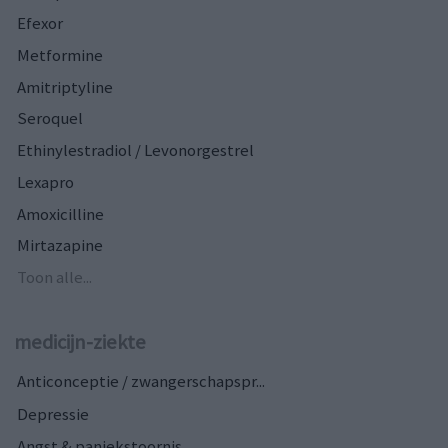
Efexor
Metformine
Amitriptyline
Seroquel
Ethinylestradiol / Levonorgestrel
Lexapro
Amoxicilline
Mirtazapine
Toon alle...
medicijn-ziekte
Anticonceptie / zwangerschapspr...
Depressie
Angst & paniekstoornis