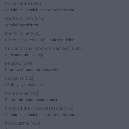
Amoxicilline (646)
Antibiotica - penicillines breedspectrum
Wellbutrin XR (646)
Verslavingsziekten
Metformine (620)
Diabetes (suikerziekte) - orale middelen
Implanon (hormoonimplantaat) (584)
Anticonceptie - overig
Lexapro (509)
Depressie - antidepressiva SSRI
Concerta (503)
ADHD - psychostimulantia
Amlodipine (493)
Bloeddruk - calciumantagonisten
Amoxicilline / Clavulaanzuur (486)
Antibiotica - penicillines breedspectrum
Roaccutane (480)