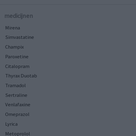
medicijnen
Mirena
Simvastatine
Champix
Paroxetine
Citalopram
Thyrax Duotab
Tramadol
Sertraline
Venlafaxine
Omeprazol
Lyrica
Metoprolol