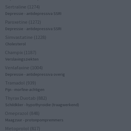
Sertraline (1274)
Depressie - antidepressiva SSRI
Paroxetine (1272)
Depressie - antidepressiva SSRI
Simvastatine (1228)
Cholesterol
Champix (1187)
Verslavingsziekten
Venlafaxine (1004)
Depressie - antidepressiva overig
Tramadol (939)
Pijn - morfine-achtigen
Thyrax Duotab (882)
Schildklier - hypothyroidie (traagwerkend)
Omeprazol (848)
Maagzuur - protonpompremmers
Metoprolol (817)