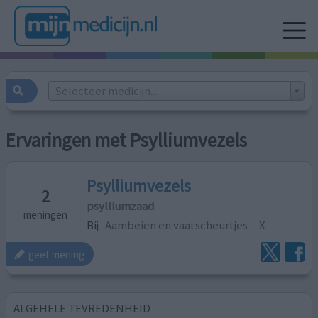
Selecteer medicijn...
Ervaringen met Psylliumvezels
Psylliumvezels
2
psylliumzaad
meningen
Bij
Aambeien en vaatscheurtjes
X
geef mening
ALGEHELE TEVREDENHEID