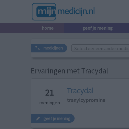
home
geef je mening
Selecteer een ander medicij
medicijnen
Ervaringen met Tracydal
Tracydal
21
tranylcypromine
meningen
geef je mening