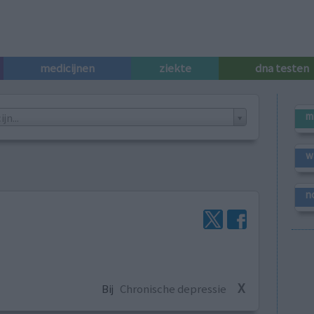
medicijnen
ziekte
dna testen
m
n...
w
n
X
Bij
Chronische depressie