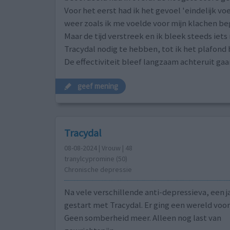
Voor het eerst had ik het gevoel 'eindelijk vo
weer zoals ik me voelde voor mijn klachen be
Maar de tijd verstreek en ik bleek steeds iet
Tracydal nodig te hebben, tot ik het plafond 
De effectiviteit bleef langzaam achteruit gaa
geef mening
Tracydal
08-08-2024 | Vrouw | 48
tranylcypromine (50)
Chronische depressie
Na vele verschillende anti-depressieva, een j
gestart met Tracydal. Er ging een wereld voor
Geen somberheid meer. Alleen nog last van