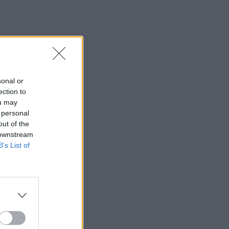
sonal or
ection to
ou may
 personal
out of the
 downstream
B’s List of