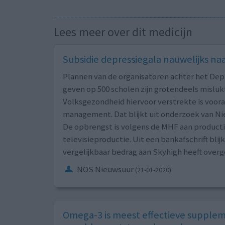
Lees meer over dit medicijn
Subsidie depressiegala nauwelijks na
Plannen van de organisatoren achter het Depr
geven op 500 scholen zijn grotendeels mislukt
Volksgezondheid hiervoor verstrekte is voora
management. Dat blijkt uit onderzoek van Ni
De opbrengst is volgens de MHF aan producti
televisieproductie. Uit een bankafschrift bl
vergelijkbaar bedrag aan Skyhigh heeft over
NOS Nieuwsuur
(21-01-2020)
Omega-3 is meest effectieve suppleme