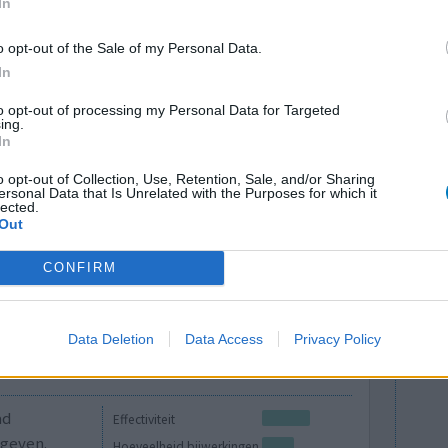
In
behandeling ernstig geschaad wordt.
icijn personal medicine test, kan artsen helpen
o opt-out of the Sale of my Personal Data.
In
e antidepressivum te kiezen voor hun patiënten.
to opt-out of processing my Personal Data for Targeted
lees meer
ing.
In
o opt-out of Collection, Use, Retention, Sale, and/or Sharing
lacht
leeftijd
algehele tevredenheid
ersonal Data that Is Unrelated with the Purposes for which it
lected.
Out
2
CONFIRM
Data Deletion
Data Access
Privacy Policy
ad
Effectiviteit
egeven.
Hoeveelheid bijwerkingen