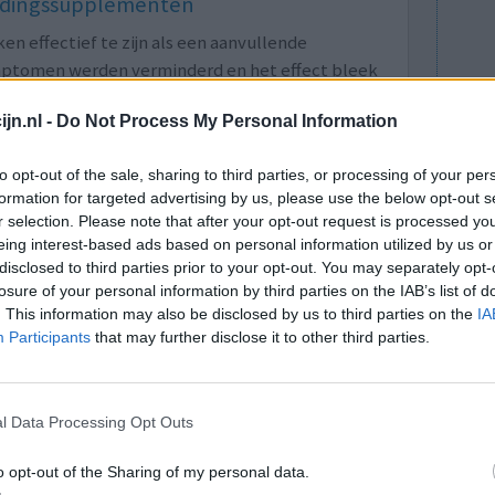
oedingssupplementen
 effectief te zijn als een aanvullende
ymptomen werden verminderd en het effect bleek
jn tevens aanwijzingen dat omega-3-supplementen
jn.nl -
Do Not Process My Personal Information
e behandeling van ADHD. Wat is Omega-3? Omega
uren. De bekendste zijn het plantaardige alfa-
to opt-out of the sale, sharing to third parties, or processing of your per
formation for targeted advertising by us, please use the below opt-out s
cosahexaeenzuur (DHA). De vette vissoorten
r selection. Please note that after your opt-out request is processed y
 zijn belangrijke bronnen. Vissen halen de EPA
eing interest-based ads based on personal information utilized by us or
et direct uit algen.
disclosed to third parties prior to your opt-out. You may separately opt-
losure of your personal information by third parties on the IAB’s list of
1-09-2019)
Naar volledige artikel
. This information may also be disclosed by us to third parties on the
IA
Participants
that may further disclose it to other third parties.
l Data Processing Opt Outs
tidepressivum, terwijl het bij ongeveer 30 tot
et juiste middel in de juiste dosering kan wel
o opt-out of the Sharing of my personal data.
jwerkingen wel vaak heftig aanwezig waardoor het