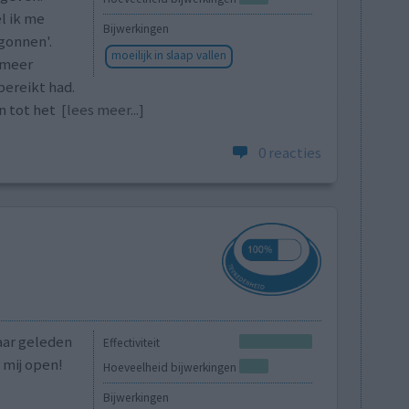
el ik me
Bijwerkingen
gonnen'.
moeilijk in slaap vallen
s meer
bereikt had.
n tot het
[lees meer...]
0 reacties
aar geleden
Effectiviteit
 mij open!
Hoeveelheid bijwerkingen
Bijwerkingen