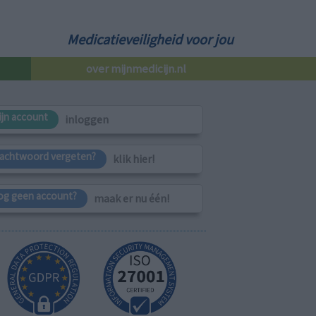
Medicatieveiligheid voor jou
over mijnmedicijn.nl
ijn account
inloggen
achtwoord vergeten?
klik hier!
og geen account?
maak er nu één!