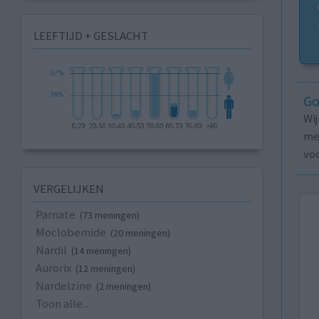
LEEFTIJD + GESLACHT
Go
Wi
med
vo
VERGELIJKEN
Parnate
(73 meningen)
Moclobemide
(20 meningen)
Nardil
(14 meningen)
Aurorix
(12 meningen)
Nardelzine
(2 meningen)
Toon alle...