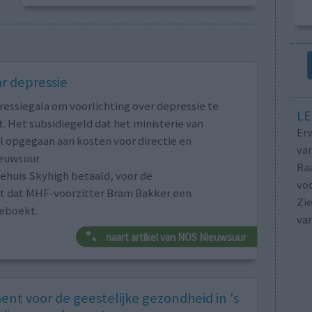
ar depressie
essiegala om voorlichting over depressie te
LE
. Het subsidiegeld dat het ministerie van
Erv
l opgegaan aan kosten voor directie en
van
euwsuur.
Raa
ehuis Skyhigh betaald, voor de
voo
ijkt dat MHF-voorzitter Bram Bakker een
Zie
geboekt.
va
naart artikel van NOS Nieuwsuur
nt voor de geestelijke gezondheid in 's