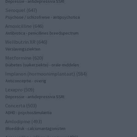
Depressie - antidepressiva SSRI
Seroquel (647)
Psychose / schizofrenie - antipsychotica
Amoxicilline (646)
Antibiotica - penicillines breedspectrum
Wellbutrin XR (646)
Verslavingsziekten
Metformine (620)
Diabetes (suikerziekte) - orale middelen
Implanon (hormoonimplantaat) (584)
Anticonceptie - overig
Lexapro (509)
Depressie - antidepressiva SSRI
Concerta (503)
ADHD - psychostimulantia
Amlodipine (493)
Bloeddruk - calciumantagonisten