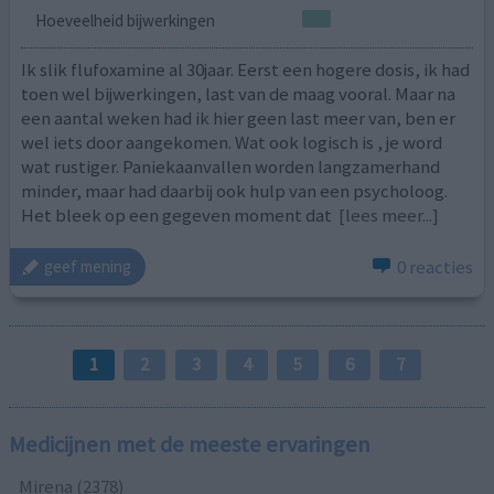
Hoeveelheid bijwerkingen
Ik slik flufoxamine al 30jaar. Eerst een hogere dosis, ik had
toen wel bijwerkingen, last van de maag vooral. Maar na
een aantal weken had ik hier geen last meer van, ben er
wel iets door aangekomen. Wat ook logisch is , je word
wat rustiger. Paniekaanvallen worden langzamerhand
minder, maar had daarbij ook hulp van een psycholoog.
Het bleek op een gegeven moment dat
[lees meer...]
0 reacties
geef mening
1
2
3
4
5
6
7
Medicijnen met de meeste ervaringen
Mirena (2378)