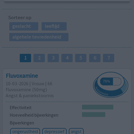
Sorteer op
geslacht
leeftijd
algehele tevredenheid
1
2
3
4
5
6
7
Fluvoxamine
10-03-2026 | Vrouw | 66
fluvoxamine (50mg)
Angst & paniekstoornis
Effectiviteit
Hoeveelheid bijwerkingen
Bijwerkingen
ongerustheid
depressief
angst