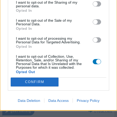
Fluvoxamine
I want to opt-out of the Sharing of my
personal data.
20-06-2024 | Man | 32
Opted In
fluvoxamine (100mg)
Obsessieve-compulsieve stoornis
I want to opt-out of the Sale of my
Personal Data.
Opted In
Effectiviteit
Hoeveelheid bijwerkingen
I want to opt-out of processing my
Personal Data for Targeted Advertising.
Bijwerkingen
Opted In
afwezigheid van erectie
verminderd libido
I want to opt-out of Collection, Use,
Retention, Sale, and/or Sharing of my
Over het algemeen wel tevreden, maar wat betreft m'n
Personal Data that Is Unrelated with the
Purposes for which it was collected.
libido is het beduidend minder. Alsof er gewoon geen
Opted Out
libido meer is....iemand die dit herkent? Graag zou ik
hierin verandering in willen brengen. Ik heb al
CONFIRM
erectiepillen, maar dat is ook niet alles,libido blijft het
zelfde.....is er iemand die mij hiermee kan
helpen/adviseren? Mijn dank is groot!
Data Deletion
Data Access
Privacy Policy
0 reacties
geef mening