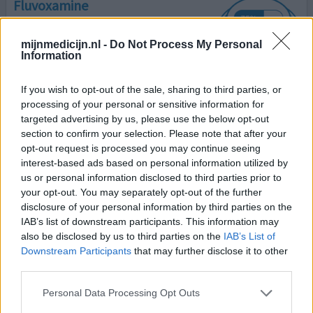
Fluvoxamine
21-10-2024 | Vrouw | 35
fluvoxamine (50mg)
mijnmedicijn.nl -
Do Not Process My Personal
COVID-19
Information
Effectiviteit
If you wish to opt-out of the sale, sharing to third parties, or
Hoeveelheid bijwerkingen
processing of your personal or sensitive information for
Bijwerkingen
targeted advertising by us, please use the below opt-out
section to confirm your selection. Please note that after your
gewichtstoename
opt-out request is processed you may continue seeing
interest-based ads based on personal information utilized by
Gestart met fluvoxamine naar aanleiding onderzoek van
us or personal information disclosed to third parties prior to
Carla Rus. Long COVID klachten zouden minder worden,
your opt-out. You may separately opt-out of the further
dit is voor mij ook zo! Na een jaar gebruik kan ik zeggen
disclosure of your personal information by third parties on the
dat ik er weer voor 80% ben, fijn om het leven weer te
IAB’s list of downstream participants. This information may
leven!
also be disclosed by us to third parties on the
IAB’s List of
Downstream Participants
that may further disclose it to other
1 Reactie
geef mening
third parties.
Personal Data Processing Opt Outs