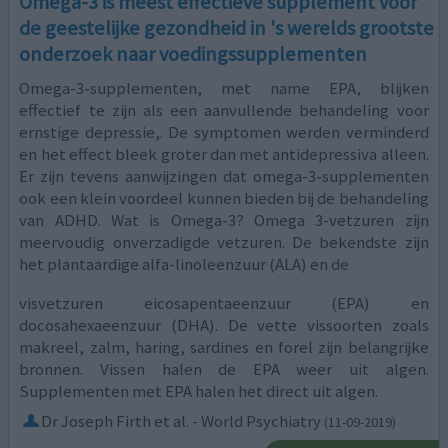
Omega-3 is meest effectieve supplement voor
de geestelijke gezondheid in 's werelds grootste
onderzoek naar voedingssupplementen
Omega-3-supplementen, met name EPA, blijken
effectief te zijn als een aanvullende behandeling voor
ernstige depressie,. De symptomen werden verminderd
en het effect bleek groter dan met antidepressiva alleen.
Er zijn tevens aanwijzingen dat omega-3-supplementen
ook een klein voordeel kunnen bieden bij de behandeling
van ADHD. Wat is Omega-3? Omega 3-vetzuren zijn
meervoudig onverzadigde vetzuren. De bekendste zijn
het plantaardige alfa-linoleenzuur (ALA) en de
visvetzuren eicosapentaeenzuur (EPA) en
docosahexaeenzuur (DHA). De vette vissoorten zoals
makreel, zalm, haring, sardines en forel zijn belangrijke
bronnen. Vissen halen de EPA weer uit algen.
Supplementen met EPA halen het direct uit algen.
Dr Joseph Firth et al. - World Psychiatry
(11-09-2019)