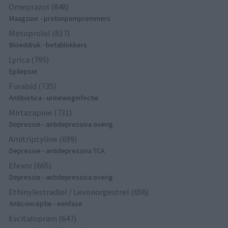
Omeprazol (848)
Maagzuur - protonpompremmers
Metoprolol (817)
Bloeddruk - betablokkers
Lyrica (795)
Epilepsie
Furabid (735)
Antibiotica - urineweginfectie
Mirtazapine (731)
Depressie - antidepressiva overig
Amitriptyline (699)
Depressie - antidepressiva TCA
Efexor (665)
Depressie - antidepressiva overig
Ethinylestradiol / Levonorgestrel (656)
Anticonceptie - eenfase
Escitalopram (647)