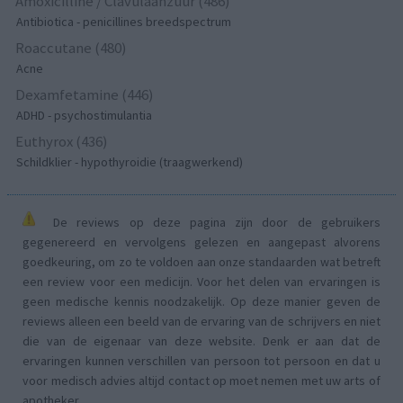
Amoxicilline / Clavulaanzuur (486)
Antibiotica - penicillines breedspectrum
Roaccutane (480)
Acne
Dexamfetamine (446)
ADHD - psychostimulantia
Euthyrox (436)
Schildklier - hypothyroidie (traagwerkend)
De reviews op deze pagina zijn door de gebruikers
gegenereerd en vervolgens gelezen en aangepast alvorens
goedkeuring, om zo te voldoen aan onze standaarden wat betreft
een review voor een medicijn. Voor het delen van ervaringen is
geen medische kennis noodzakelijk. Op deze manier geven de
reviews alleen een beeld van de ervaring van de schrijvers en niet
die van de eigenaar van deze website. Denk er aan dat de
ervaringen kunnen verschillen van persoon tot persoon en dat u
voor medisch advies altijd contact op moet nemen met uw arts of
apotheker.