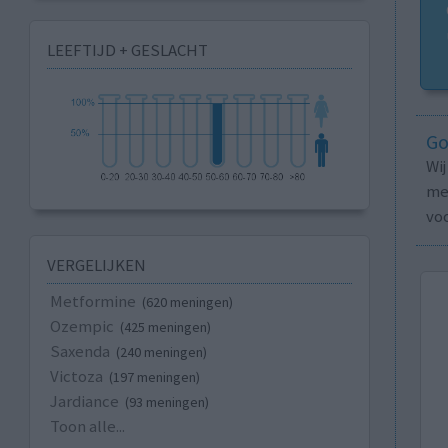
LEEFTIJD + GESLACHT
Go
Wi
med
vo
VERGELIJKEN
Metformine
(620 meningen)
Ozempic
(425 meningen)
Saxenda
(240 meningen)
Victoza
(197 meningen)
Jardiance
(93 meningen)
Toon alle...