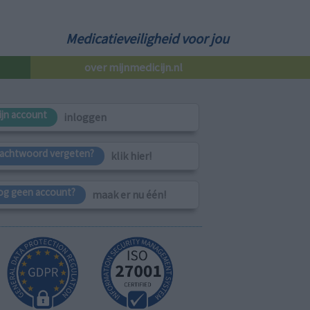
Medicatieveiligheid voor jou
over mijnmedicijn.nl
ijn account
inloggen
achtwoord vergeten?
klik hier!
og geen account?
maak er nu één!