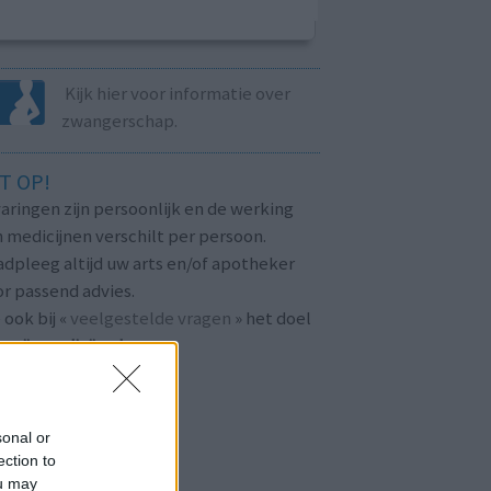
Kijk hier voor informatie over
zwangerschap.
T OP!
aringen zijn persoonlijk en de werking
 medicijnen verschilt per persoon.
dpleeg altijd uw arts en/of apotheker
r passend advies.
 ook bij «
veelgestelde vragen
» het doel
n
mijnmedicijn.nl
.
sonal or
ection to
ou may