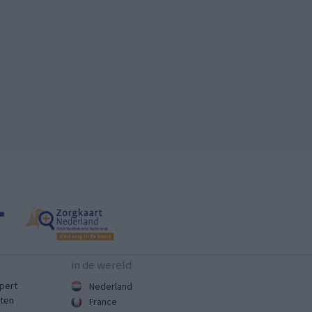
n
in de wereld
pert
Nederland
sten
France