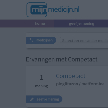
home
geef je mening
Selecteer een ander medicij
medicijnen
Ervaringen met Competact
Competact
1
pioglitazon / metformine
mening
geef je mening