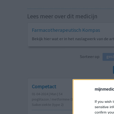
Lees meer over dit medicijn
Farmacotherapeutisch Kompas
Bekijk hier wat er in het naslagwerk van de ar
Sorteer op
ges
Competact
mijnmedici
01-04-2024 | Man | 54
pioglitazon / metformine (15/850mg)
If you wish 
Suikerziekte (type 2)
sensitive in
confirm you