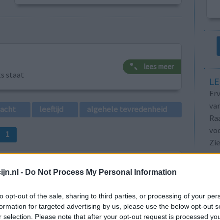
lees meer
ts staat
LE
Erv
van
lacht
leeftijd
algehele tevredenheid
Raa
voo
1
Zie
va
jn.nl -
Do Not Process My Personal Information
to opt-out of the sale, sharing to third parties, or processing of your per
formation for targeted advertising by us, please use the below opt-out s
r selection. Please note that after your opt-out request is processed y