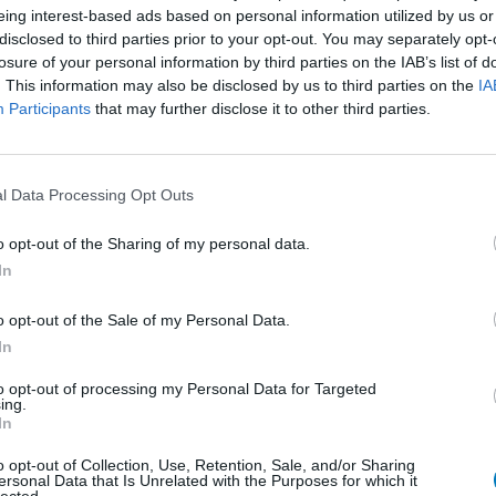
ermee,
Effectiviteit
eing interest-based ads based on personal information utilized by us or
 ik Osempic
Hoeveelheid bijwerkingen
disclosed to third parties prior to your opt-out. You may separately opt-
mpic zijn
losure of your personal information by third parties on the IAB’s list of
Bijwerkingen
. This information may also be disclosed by us to third parties on the
IA
viel 25 kilo
droge mond
Participants
that may further disclose it to other third parties.
n ik heb
me weer
e weer iets
[lees meer...]
l Data Processing Opt Outs
0 reacties
o opt-out of the Sharing of my personal data.
In
1
o opt-out of the Sale of my Personal Data.
In
to opt-out of processing my Personal Data for Targeted
Anticonceptie - overig
ing.
In
Depressie - antidepressiva SSRI
o opt-out of Collection, Use, Retention, Sale, and/or Sharing
Depressie - antidepressiva SSRI
ersonal Data that Is Unrelated with the Purposes for which it