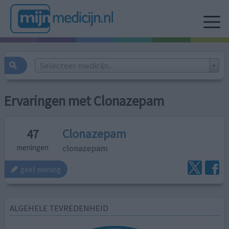
Selecteer medicijn...
Ervaringen met Clonazepam
Clonazepam
47
clonazepam
meningen
geef mening
ALGEHELE TEVREDENHEID