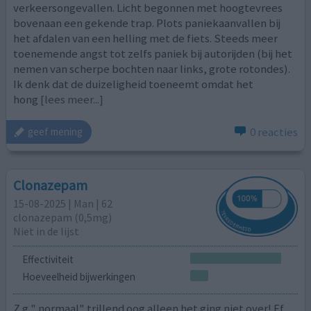
verkeersongevallen. Licht begonnen met hoogtevrees
bovenaan een gekende trap. Plots paniekaanvallen bij
het afdalen van een helling met de fiets. Steeds meer
toenemende angst tot zelfs paniek bij autorijden (bij het
nemen van scherpe bochten naar links, grote rotondes).
Ik denk dat de duizeligheid toeneemt omdat het
hong
[lees meer...]
0 reacties
geef mening
Clonazepam
15-08-2025 | Man | 62
clonazepam (0,5mg)
Niet in de lijst
Effectiviteit
Hoeveelheid bijwerkingen
Z.g " normaal" trillend oog alleen het ging niet over! Ff