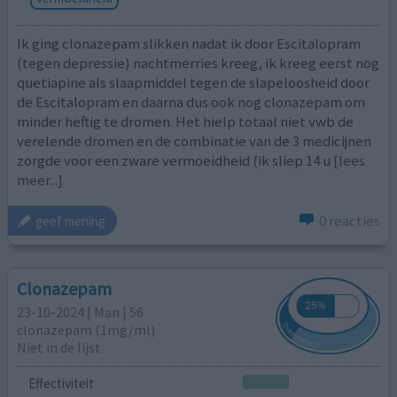
Ik ging clonazepam slikken nadat ik door Escitalopram
(tegen depressie) nachtmerries kreeg, ik kreeg eerst nog
quetiapine als slaapmiddel tegen de slapeloosheid door
de Escitalopram en daarna dus ook nog clonazepam om
minder heftig te dromen. Het hielp totaal niet vwb de
verelende dromen en de combinatie van de 3 medicijnen
zorgde voor een zware vermoeidheid (ik sliep 14 u
[lees
meer...]
0 reacties
geef mening
Clonazepam
23-10-2024 | Man | 56
clonazepam (1mg/ml)
Niet in de lijst
Effectiviteit