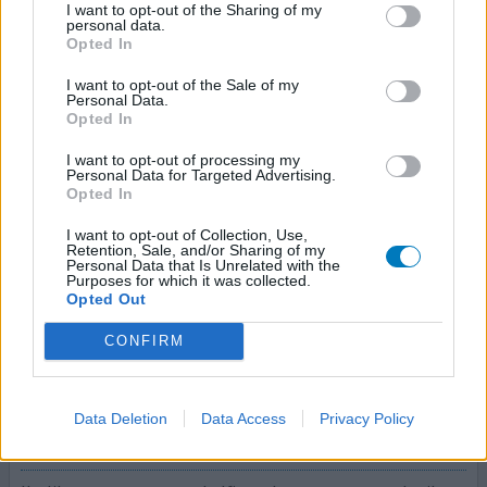
I want to opt-out of the Sharing of my
Slapeloosheid
personal data.
Opted In
Effectiviteit
I want to opt-out of the Sale of my
Hoeveelheid bijwerkingen
Personal Data.
Opted In
Ik gebruik het heel uitzonderlijk om in te slapen of in
I want to opt-out of processing my
stress situaties. 3 keer per maand ongeveer.
Personal Data for Targeted Advertising.
Opted In
0 reacties
geef mening
I want to opt-out of Collection, Use,
Retention, Sale, and/or Sharing of my
Personal Data that Is Unrelated with the
Purposes for which it was collected.
Clonazepam
Opted Out
24-08-2023 | Vrouw | 16
CONFIRM
clonazepam (1mg/ml)
Spierspasmes
Effectiviteit
Data Deletion
Data Access
Privacy Policy
Hoeveelheid bijwerkingen