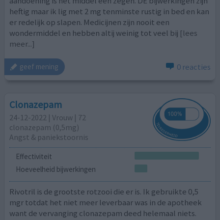
aandoening is het middel een zegen. DE bijwerkingen zijn
heftig maar ik lig met 2 mg tenminste rustig in bed en kan
er redelijk op slapen. Medicijnen zijn nooit een
wondermiddel en hebben altij weinig tot veel bij
[lees
meer...]
0 reacties
geef mening
Clonazepam
24-12-2022 | Vrouw | 72
clonazepam (0,5mg)
Angst & paniekstoornis
Effectiviteit
Hoeveelheid bijwerkingen
Rivotril is de grootste rotzooi die er is. Ik gebruikte 0,5
mgr totdat het niet meer leverbaar was in de apotheek
want de vervanging clonazepam deed helemaal niets.