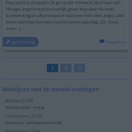
Dus optie is stoppen. Ik ga op dit moment door een hel.
Hevige angstenkptsmisselijk,geen hap daar de keel
kunnen krijgen,doormaakte nachten met veel angst,niet
meer normaal kunnen functioneren overdag. De
[lees
meer...]
0 reacties
geef mening
1
2
3
Medicijnen met de meeste ervaringen
Mirena (2378)
Anticonceptie - overig
Citalopram (1513)
Depressie - antidepressiva SSRI
Sertraline (1274)