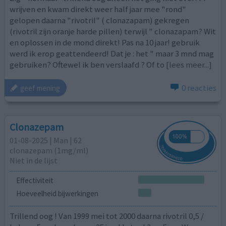
wrijven en kwam direkt weer half jaar mee "rond"
gelopen daarna "rivotril" ( clonazapam) gekregen
(rivotril zijn oranje harde pillen) terwijl " clonazapam? Wit
en oplossen in de mond direkt! Pas na 10 jaar! gebruik
werd ik erop geattendeerd! Dat je : het " maar 3 mnd mag
gebruiken? Oftewel ik ben verslaafd ? Of to
[lees meer...]
0 reacties
geef mening
Clonazepam
01-08-2025 | Man | 62
clonazepam (1mg/ml)
Niet in de lijst
Effectiviteit
Hoeveelheid bijwerkingen
Trillend oog ! Van 1999 mei tot 2000 daarna rivotril 0,5 /