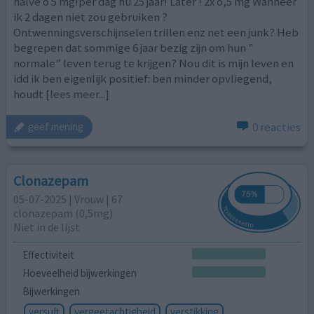
halve o 5 mg!per dag nu 25 jaar! Later ! 2x o,5 mg Wanneer
ik 2 dagen niet zou gebruiken ?
Ontwenningsverschijnselen trillen enz net een junk? Heb
begrepen dat sommige 6 jaar bezig zijn om hun "
normale" leven terug te krijgen? Nou dit is mijn leven en
idd ik ben eigenlijk positief: ben minder opvliegend,
houdt
[lees meer...]
0 reacties
geef mening
Clonazepam
05-07-2025 | Vrouw | 67
clonazepam (0,5mg)
Niet in de lijst
Effectiviteit
Hoeveelheid bijwerkingen
Bijwerkingen
versuft
vergeetachtigheid
verstikking