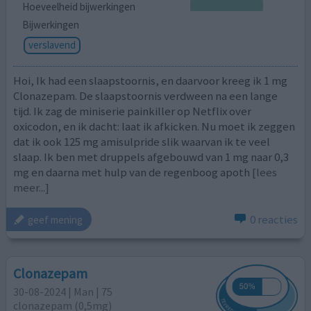
Hoeveelheid bijwerkingen
Bijwerkingen
verslavend
Hoi, Ik had een slaapstoornis, en daarvoor kreeg ik 1 mg
Clonazepam. De slaapstoornis verdween na een lange
tijd. Ik zag de miniserie painkiller op Netflix over
oxicodon, en ik dacht: laat ik afkicken. Nu moet ik zeggen
dat ik ook 125 mg amisulpride slik waarvan ik te veel
slaap. Ik ben met druppels afgebouwd van 1 mg naar 0,3
mg en daarna met hulp van de regenboog apoth
[lees
meer...]
0 reacties
geef mening
Clonazepam
30-08-2024 | Man | 75
clonazepam (0,5mg)