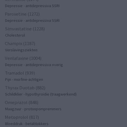
Depressie - antidepressiva SSRI
Paroxetine (1272)
Depressie - antidepressiva SSRI
Simvastatine (1228)
Cholesterol
Champix (1187)
Verslavingsziekten
Venlafaxine (1004)
Depressie - antidepressiva overig
Tramadol (939)
Pijn - morfine-achtigen
Thyrax Duotab (882)
Schildklier - hypothyroidie (traagwerkend)
Omeprazol (848)
Maagzuur - protonpompremmers
Metoprolol (817)
Bloeddruk - betablokkers