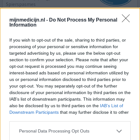
Spierspasmes
Effectiviteit
mijnmedicijn.nl -
Do Not Process My Personal
Hoeveelheid bijwerkingen
Information
Ik heb 1 jaar Clonazepam gebruikt. Op advies van de
If you wish to opt-out of the sale, sharing to third parties, or
huisarts ben ik naar een orthomoleculair therapeut (zij is
processing of your personal or sensitive information for
huisarts geweest)gegaan. Met haar heb ik mijn
targeted advertising by us, please use the below opt-out
voedingspatroon gewijzigd, dit heeft goed geholpen. Ik
section to confirm your selection. Please note that after your
bleek een intolerantie te hebben voor zonnebloemolie.
opt-out request is processed you may continue seeing
Ik eet/ drink niks meer waar deze olie in verwerkt is en
interest-based ads based on personal information utilized by
dat heeft mijn spierkrampen in de benen voor 90 %
us or personal information disclosed to third parties prior to
af
[lees meer...]
your opt-out. You may separately opt-out of the further
disclosure of your personal information by third parties on the
IAB’s list of downstream participants. This information may
0 reacties
geef mening
also be disclosed by us to third parties on the
IAB’s List of
Downstream Participants
that may further disclose it to other
third parties.
Clonazepam
Personal Data Processing Opt Outs
18-05-2024 | Vrouw | 62
clonazepam (1mg/ml)