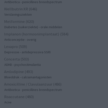
Antibiotica - penicillines breedspectrum
Wellbutrin XR (646)
Verslavingsziekten
Metformine (620)
Diabetes (suikerziekte) - orale middelen
Implanon (hormoonimplantaat) (584)
Anticonceptie - overig
Lexapro (509)
Depressie - antidepressiva SSRI
Concerta (503)
ADHD - psychostimulantia
Amlodipine (493)
Bloeddruk - calciumantagonisten
Amoxicilline / Clavulaanzuur (486)
Antibiotica - penicillines breedspectrum
Roaccutane (480)
Acne