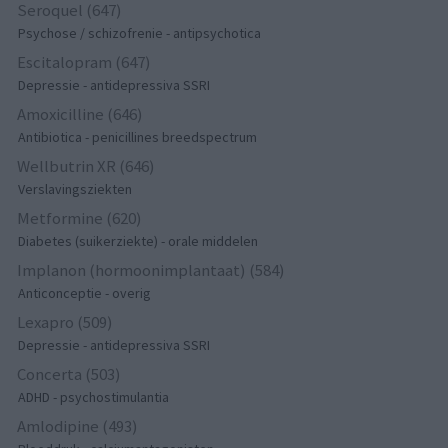
Seroquel (647)
Psychose / schizofrenie - antipsychotica
Escitalopram (647)
Depressie - antidepressiva SSRI
Amoxicilline (646)
Antibiotica - penicillines breedspectrum
Wellbutrin XR (646)
Verslavingsziekten
Metformine (620)
Diabetes (suikerziekte) - orale middelen
Implanon (hormoonimplantaat) (584)
Anticonceptie - overig
Lexapro (509)
Depressie - antidepressiva SSRI
Concerta (503)
ADHD - psychostimulantia
Amlodipine (493)