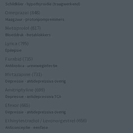
Schildklier - hypothyroidie (traagwerkend)
Omeprazol (848)
Maagzuur - protonpompremmers
Metoprolol (817)
Bloeddruk - betablokkers
Lyrica (795)
Epilepsie
Furabid (735)
Antibiotica - urineweginfectie
Mirtazapine (731)
Depressie - antidepressiva overig
Amitriptyline (699)
Depressie - antidepressiva TCA
Efexor (665)
Depressie - antidepressiva overig
Ethinylestradiol / Levonorgestrel (656)
Anticonceptie - eenfase