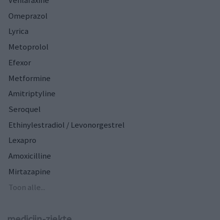
Omeprazol
Lyrica
Metoprolol
Efexor
Metformine
Amitriptyline
Seroquel
Ethinylestradiol / Levonorgestrel
Lexapro
Amoxicilline
Mirtazapine
Toon alle...
medicijn-ziekte