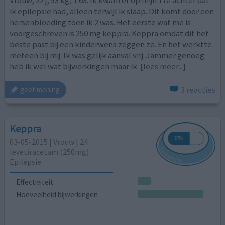
Vrouw, 22 j, 53 kg, 1.63. Ik kwam er op mijn 17e achter dat
ik epilepsie had, alleen terwijl ik slaap. Dit komt door een
hersenbloeding toen ik 2 was. Het eerste wat me is
voorgeschreven is 250 mg keppra. Keppra omdat dit het
beste past bij een kinderwens zeggen ze. En het werktte
meteen bij mij. Ik was gelijk aanval vrij. Jammer genoeg
heb ik wel wat bijwerkingen maar ik
[lees meer...]
3 reacties
geef mening
Keppra
03-05-2015 | Vrouw | 24
levetiracetam (250mg)
Epilepsie
Effectiviteit
Hoeveelheid bijwerkingen