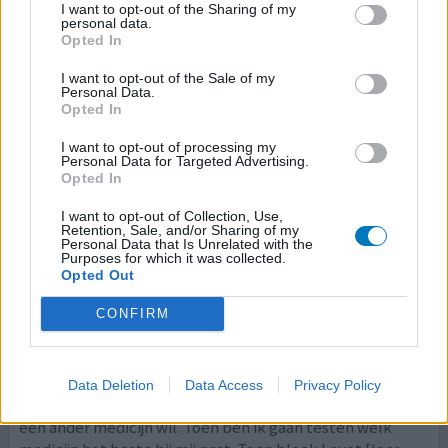
I want to opt-out of the Sharing of my
meer...]
personal data.
Opted In
1 Reactie
geef mening
I want to opt-out of the Sale of my
Personal Data.
Opted In
Keppra
I want to opt-out of processing my
Personal Data for Targeted Advertising.
19-11-2014 | Vrouw | 22
Opted In
levetiracetam
Epilepsie
I want to opt-out of Collection, Use,
Retention, Sale, and/or Sharing of my
Personal Data that Is Unrelated with the
Effectiviteit
Purposes for which it was collected.
Hoeveelheid bijwerkingen
Opted Out
CONFIRM
ik slikte eerst Depakine en daarvan werd ik heel erg
depressief, zelfmoord neigingen, looner en negatieve
gedachten. Door deze bijwerkingen ging ik express mijn
medicijnen niet meer slikken zodat ik me niet meer zo
Data Deletion
Data Access
Privacy Policy
voelde. Na 6 jaar heb ik geklaagd bij me neuroloog dat ik
een ander medicijn wil. Toen ben ik gaan testen welk