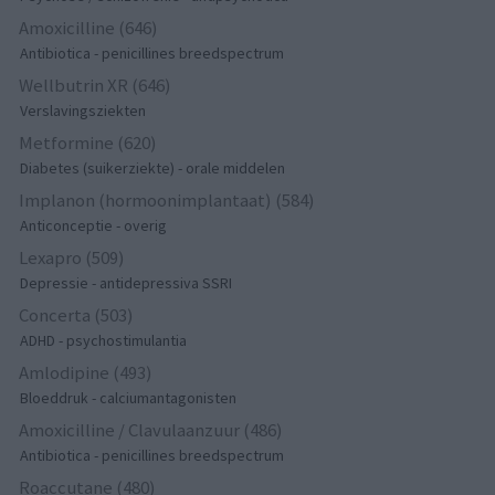
Amoxicilline (646)
Antibiotica - penicillines breedspectrum
Wellbutrin XR (646)
Verslavingsziekten
Metformine (620)
Diabetes (suikerziekte) - orale middelen
Implanon (hormoonimplantaat) (584)
Anticonceptie - overig
Lexapro (509)
Depressie - antidepressiva SSRI
Concerta (503)
ADHD - psychostimulantia
Amlodipine (493)
Bloeddruk - calciumantagonisten
Amoxicilline / Clavulaanzuur (486)
Antibiotica - penicillines breedspectrum
Roaccutane (480)