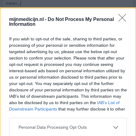
meer...]
0 reacties
geef mening
mijnmedicijn.nl -
Do Not Process My Personal
Information
If you wish to opt-out of the sale, sharing to third parties, or
Keppra
processing of your personal or sensitive information for
29-11-2014 | Vrouw | 68
targeted advertising by us, please use the below opt-out
levetiracetam
section to confirm your selection. Please note that after your
Hersentumor
opt-out request is processed you may continue seeing
interest-based ads based on personal information utilized by
Effectiviteit
us or personal information disclosed to third parties prior to
Hoeveelheid bijwerkingen
your opt-out. You may separately opt-out of the further
disclosure of your personal information by third parties on the
Kunt iemand mij vertellen die 2x p.dag 1000mg.
IAB’s list of downstream participants. This information may
(2000mg.p.dag) Keppra gebruikt of deze persoon ook
also be disclosed by us to third parties on the
IAB’s List of
draai duizelingen heeft veel angst o.a. in winkels enz. enz.
Downstream Participants
that may further disclose it to other
(alles komt op je af?) of waar dan ook.Onzeker met lopen
third parties.
kunt buiten niet alleen lopen. Door een goedaardige
tumor die is verwijderd (2x geopereerd) veel epileptische
Personal Data Processing Opt Outs
aanvallen gekregen. Nu slik ik 2000mg Keppra
[lees