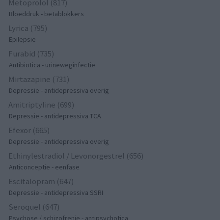
Metoprolol (817)
Bloeddruk - betablokkers
Lyrica (795)
Epilepsie
Furabid (735)
Antibiotica - urineweginfectie
Mirtazapine (731)
Depressie - antidepressiva overig
Amitriptyline (699)
Depressie - antidepressiva TCA
Efexor (665)
Depressie - antidepressiva overig
Ethinylestradiol / Levonorgestrel (656)
Anticonceptie - eenfase
Escitalopram (647)
Depressie - antidepressiva SSRI
Seroquel (647)
Psychose / schizofrenie - antipsychotica