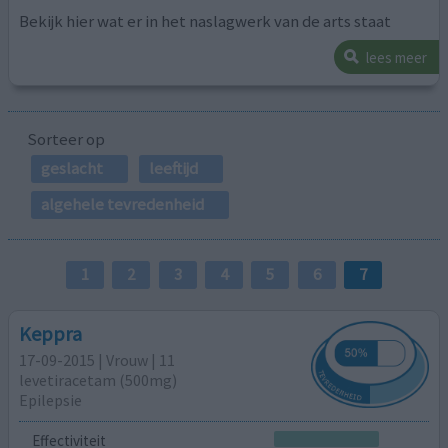
Bekijk hier wat er in het naslagwerk van de arts staat
lees meer
Sorteer op
geslacht
leeftijd
algehele tevredenheid
1
2
3
4
5
6
7
Keppra
17-09-2015 | Vrouw | 11
levetiracetam (500mg)
Epilepsie
Effectiviteit