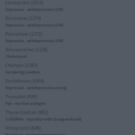
Citalopram (1513)
Depressie - antidepressiva SSRI
Sertraline (1274)
Depressie - antidepressiva SSRI
Paroxetine (1272)
Depressie - antidepressiva SSRI
Simvastatine (1228)
Cholesterol
Champix (1187)
Verslavingsziekten
Venlafaxine (1004)
Depressie - antidepressiva overig
Tramadol (939)
Pijn - morfine-achtigen
Thyrax Duotab (882)
Schildklier - hypothyroidie (traagwerkend)
Omeprazol (848)
Maagzuur - protonpompremmers