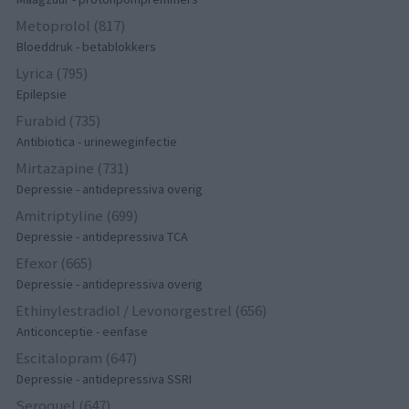
Metoprolol (817)
Bloeddruk - betablokkers
Lyrica (795)
Epilepsie
Furabid (735)
Antibiotica - urineweginfectie
Mirtazapine (731)
Depressie - antidepressiva overig
Amitriptyline (699)
Depressie - antidepressiva TCA
Efexor (665)
Depressie - antidepressiva overig
Ethinylestradiol / Levonorgestrel (656)
Anticonceptie - eenfase
Escitalopram (647)
Depressie - antidepressiva SSRI
Seroquel (647)