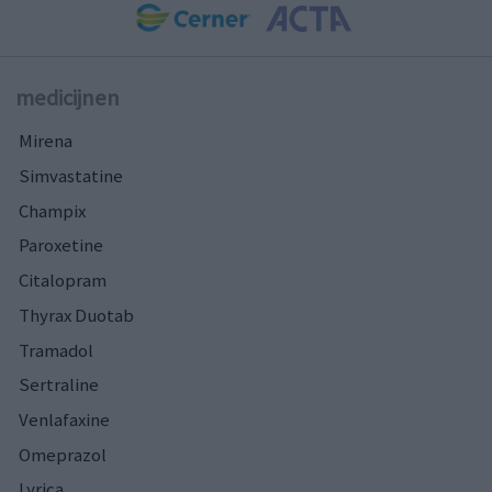
medicijnen
Mirena
Simvastatine
Champix
Paroxetine
Citalopram
Thyrax Duotab
Tramadol
Sertraline
Venlafaxine
Omeprazol
Lyrica