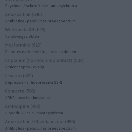
Psychose / schizofrenie - antipsychotica
Amoxicilline (646)
Antibiotica - penicillines breedspectrum
Wellbutrin XR (646)
Verslavingsziekten
Metformine (620)
Diabetes (suikerziekte) - orale middelen
Implanon (hormoonimplantaat) (584)
Anticonceptie - overig
Lexapro (509)
Depressie - antidepressiva SSRI
Concerta (503)
ADHD - psychostimulantia
Amlodipine (493)
Bloeddruk - calciumantagonisten
Amoxicilline / Clavulaanzuur (486)
Antibiotica - penicillines breedspectrum