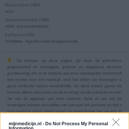
Roaccutane (480)
Acne
Dexamfetamine (446)
ADHD - psychostimulantia
Euthyrox (436)
Schildklier - hypothyroidie (traagwerkend)
De reviews op deze pagina zijn door de gebruikers
gegenereerd en vervolgens gelezen en aangepast alvorens
goedkeuring, om zo te voldoen aan onze standaarden wat betreft
een review voor een medicijn. Voor het delen van ervaringen is
geen medische kennis noodzakelijk. Op deze manier geven de
reviews alleen een beeld van de ervaring van de schrijvers en niet
die van de eigenaar van deze website. Denk er aan dat de
ervaringen kunnen verschillen van persoon tot persoon en dat u
voor medisch advies altijd contact op moet nemen met uw arts of
apotheker.
mijnmedicijn.nl -
Do Not Process My Personal
Information