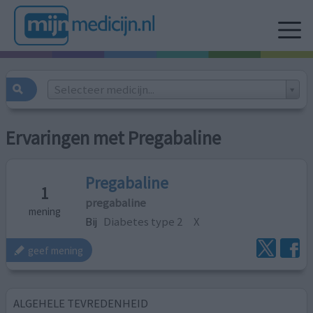
Selecteer medicijn...
Ervaringen met Pregabaline
Pregabaline
1
pregabaline
mening
Bij
Diabetes type 2
X
geef mening
ALGEHELE TEVREDENHEID