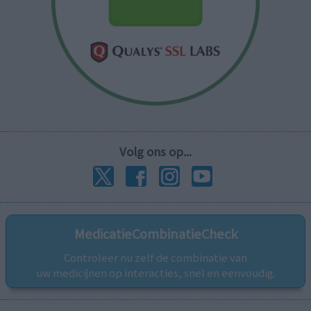
Volg ons op...
MedicatieCombinatieCheck
Controleer nu zelf de combinatie van
uw medicijnen op interacties, snel en eenvoudig.