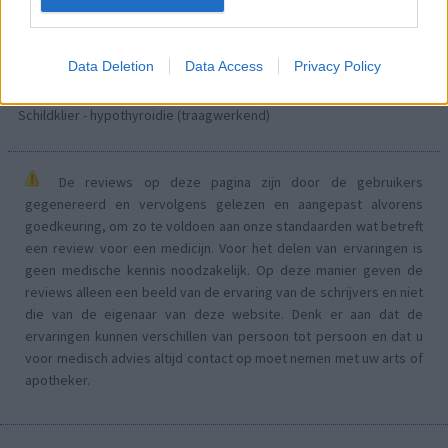
Acne
Dexamfetamine (446)
ADHD - psychostimulantia
Data Deletion
Data Access
Privacy Policy
Euthyrox (436)
Schildklier - hypothyroidie (traagwerkend)
De reviews op deze pagina zijn door de gebruikers
gegenereerd en vervolgens gelezen en aangepast alvorens
goedkeuring, om zo te voldoen aan onze standaarden wat betreft
een review voor een medicijn. Voor het delen van ervaringen is
geen medische kennis noodzakelijk. Op deze manier geven de
reviews alleen een beeld van de ervaring van de schrijvers en niet
die van de eigenaar van deze website. Denk er aan dat de
ervaringen kunnen verschillen van persoon tot persoon en dat u
voor medisch advies altijd contact op moet nemen met uw arts of
apotheker.