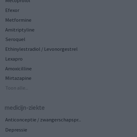
Metoprolol
Efexor
Metformine
Amitriptyline
Seroquel
Ethinylestradiol / Levonorgestrel
Lexapro
Amoxicilline
Mirtazapine
Toon alle...
medicijn-ziekte
Anticonceptie / zwangerschapspr...
Depressie