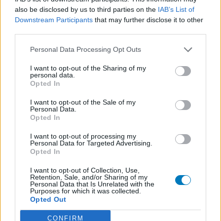
Amoxicilline (646)
also be disclosed by us to third parties on the
IAB’s List of
Downstream Participants
that may further disclose it to other
Antibiotica - penicillines breedspectrum
third parties.
Wellbutrin XR (646)
Verslavingsziekten
Personal Data Processing Opt Outs
Metformine (620)
I want to opt-out of the Sharing of my
Diabetes (suikerziekte) - orale middelen
personal data.
Opted In
Implanon (hormoonimplantaat) (584)
Anticonceptie - overig
I want to opt-out of the Sale of my
Personal Data.
Lexapro (509)
Opted In
Depressie - antidepressiva SSRI
I want to opt-out of processing my
Concerta (503)
Personal Data for Targeted Advertising.
ADHD - psychostimulantia
Opted In
Amlodipine (493)
I want to opt-out of Collection, Use,
Bloeddruk - calciumantagonisten
Retention, Sale, and/or Sharing of my
Personal Data that Is Unrelated with the
Amoxicilline / Clavulaanzuur (486)
Purposes for which it was collected.
Opted Out
Antibiotica - penicillines breedspectrum
Roaccutane (480)
CONFIRM