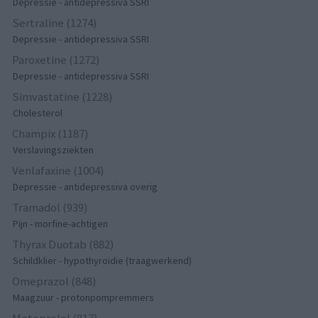
Depressie - antidepressiva SSRI
Sertraline (1274)
Depressie - antidepressiva SSRI
Paroxetine (1272)
Depressie - antidepressiva SSRI
Simvastatine (1228)
Cholesterol
Champix (1187)
Verslavingsziekten
Venlafaxine (1004)
Depressie - antidepressiva overig
Tramadol (939)
Pijn - morfine-achtigen
Thyrax Duotab (882)
Schildklier - hypothyroidie (traagwerkend)
Omeprazol (848)
Maagzuur - protonpompremmers