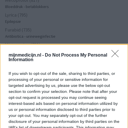
Metoprolol (817)
Bloeddruk - betablokkers
Lyrica (795)
Epilepsie
Furabid (735)
Antibiotica - urineweginfectie
Mirtazapine (731)
Depressie - antidepressiva overig
mijnmedicijn.nl -
Do Not Process My Personal
Amitriptyline (699)
Information
Depressie - antidepressiva TCA
If you wish to opt-out of the sale, sharing to third parties, or
Efexor (665)
processing of your personal or sensitive information for
Depressie - antidepressiva overig
targeted advertising by us, please use the below opt-out
Ethinylestradiol / Levonorgestrel (656)
section to confirm your selection. Please note that after your
Anticonceptie - eenfase
opt-out request is processed you may continue seeing
Seroquel (647)
interest-based ads based on personal information utilized by
us or personal information disclosed to third parties prior to
Psychose / schizofrenie - antipsychotica
your opt-out. You may separately opt-out of the further
Escitalopram (647)
disclosure of your personal information by third parties on the
Depressie - antidepressiva SSRI
IAB’s list of downstream participants. This information may