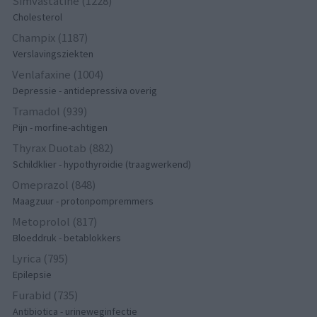
Simvastatine (1228)
Cholesterol
Champix (1187)
Verslavingsziekten
Venlafaxine (1004)
Depressie - antidepressiva overig
Tramadol (939)
Pijn - morfine-achtigen
Thyrax Duotab (882)
Schildklier - hypothyroidie (traagwerkend)
Omeprazol (848)
Maagzuur - protonpompremmers
Metoprolol (817)
Bloeddruk - betablokkers
Lyrica (795)
Epilepsie
Furabid (735)
Antibiotica - urineweginfectie