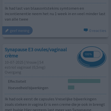
Ik had last van blaasontstekins symtomen en
incontienentie neem het nu 1 week in en veel minder last
van alle twee
0 reacties
geef mening
Synapause E3 ovules/vaginaal
crème
10-07-2025 | Vrouw | 54
estriol vaginaal (0,5mg)
Overgang
Effectiviteit
Hoeveelheid bijwerkingen
Ik had ook eerst de capsules Vreselijke bijwerkingen
zoals steken in vagina Er is een creme die je ook in brengt
met buisje Hier nergens last meer van Synapause