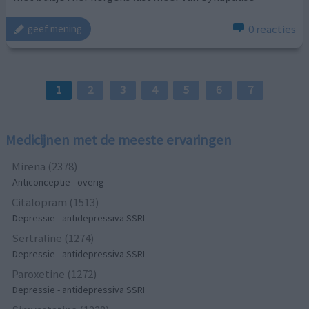
0 reacties
geef mening
1
2
3
4
5
6
7
Medicijnen met de meeste ervaringen
Mirena (2378)
Anticonceptie - overig
Citalopram (1513)
Depressie - antidepressiva SSRI
Sertraline (1274)
Depressie - antidepressiva SSRI
Paroxetine (1272)
Depressie - antidepressiva SSRI