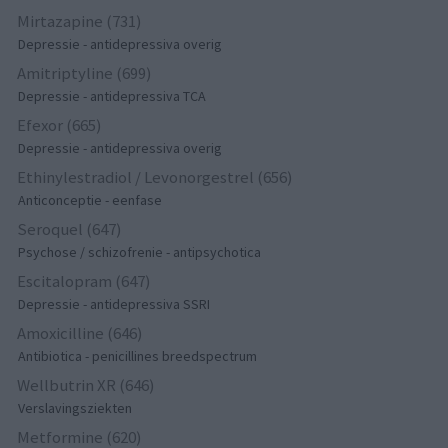
Mirtazapine (731)
Depressie - antidepressiva overig
Amitriptyline (699)
Depressie - antidepressiva TCA
Efexor (665)
Depressie - antidepressiva overig
Ethinylestradiol / Levonorgestrel (656)
Anticonceptie - eenfase
Seroquel (647)
Psychose / schizofrenie - antipsychotica
Escitalopram (647)
Depressie - antidepressiva SSRI
Amoxicilline (646)
Antibiotica - penicillines breedspectrum
Wellbutrin XR (646)
Verslavingsziekten
Metformine (620)