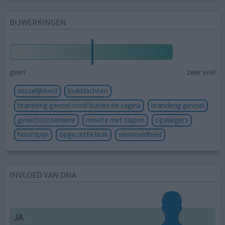
BIJWERKINGEN
geen
zeer veel
misselijkheid
buikklachten
branderig gevoel rond buiten de vagina
branderig gevoel
gewichtstoename
moeite met slapen
opvliegers
hoofdpijn
opgezette buik
vermoeidheid
INVLOED VAN DNA
JA