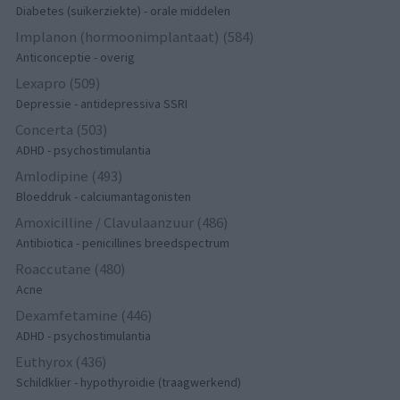
Diabetes (suikerziekte) - orale middelen
Implanon (hormoonimplantaat) (584)
Anticonceptie - overig
Lexapro (509)
Depressie - antidepressiva SSRI
Concerta (503)
ADHD - psychostimulantia
Amlodipine (493)
Bloeddruk - calciumantagonisten
Amoxicilline / Clavulaanzuur (486)
Antibiotica - penicillines breedspectrum
Roaccutane (480)
Acne
Dexamfetamine (446)
ADHD - psychostimulantia
Euthyrox (436)
Schildklier - hypothyroidie (traagwerkend)