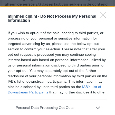
alleen de eerste 2/3 dagen last van jeuk en in de ochtend
heb ik best veel afscheiding. Ik gebruik het nu een week
en mag hierna gaan afbouwen. Ik ga ervan uit dat de
mijnmedicijn.nl -
Do Not Process My Personal
Information
afscheiding dan ook minder wordt. Ik ben positief tot
[lees meer...]
If you wish to opt-out of the sale, sharing to third parties, or
0 reacties
geef mening
processing of your personal or sensitive information for
targeted advertising by us, please use the below opt-out
section to confirm your selection. Please note that after your
opt-out request is processed you may continue seeing
Synapause E3 ovules/vaginaal
interest-based ads based on personal information utilized by
crème
us or personal information disclosed to third parties prior to
your opt-out. You may separately opt-out of the further
15-11-2025 | Vrouw | 57
disclosure of your personal information by third parties on the
estriol vaginaal (1mg/g)
Niet in de lijst
IAB’s list of downstream participants. This information may
also be disclosed by us to third parties on the
IAB’s List of
Effectiviteit
Downstream Participants
that may further disclose it to other
third parties.
Hoeveelheid bijwerkingen
Bijwerkingen
Personal Data Processing Opt Outs
vaginaal branderig gevoel