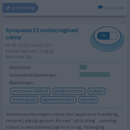
0 reacties
geef mening
Synapause E3 ovules/vaginaal
crème
05-06-2026 | Vrouw | 53
estriol vaginaal (1mg/g)
Niet in de lijst
Effectiviteit
Hoeveelheid bijwerkingen
Bijwerkingen
emotionele labiliteit
pijnlijke borsten
buikpijn
onderrug pijn
algemene malaise
spierpijn
meteen na inbrengen crème met applicator branderig,
zeurend, pijnlijk gevoel. Als snel 'uitstraling' , overdag
schoot er een stekend pijn in m'n rug. Verhoging.