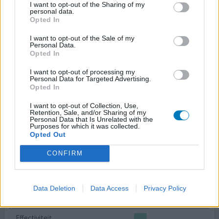
I want to opt-out of the Sharing of my
personal data.
Synapause creme op mijn verzoek voorgeschreven
Opted In
gekregen vanwege vaginale droogte, jeuk op
I want to opt-out of the Sale of my
venusheuvel en urine lekkage bij ontspanning (niet voor
Personal Data.
bij niezen, want daar werkt het niet voor). Inwendig
Opted In
gebruik: de eerste dagen een wat branderig gevoel na
inbrengen in de vagina. Deze beginverergering
I want to opt-out of processing my
Personal Data for Targeted Advertising.
verwachtte ik en was goed te hanteren. Na twee weken
Opted In
dagelijks gebruik voo
[lees meer...]
I want to opt-out of Collection, Use,
Retention, Sale, and/or Sharing of my
0 reacties
geef mening
Personal Data that Is Unrelated with the
Purposes for which it was collected.
Opted Out
Synapause E3 ovules/vaginaal
CONFIRM
crème
16-10-2025 | Vrouw | 61
Data Deletion
Data Access
Privacy Policy
estriol vaginaal (1mg)
Niet in de lijst
Effectiviteit