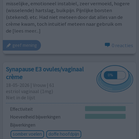
misselijke, emotioneel instabiel, zeer vermoeid, hogere
(wisselende) hartslag, buikpijn. Pijnlijke borsten
(stekend). etc. Had niet meteen door dat alles van de
crème kwam, toch intuïtief meteen naar gebruik om
de
[lees meer...]
0 reacties
geef mening
Synapause E3 ovules/vaginaal
crème
18-05-2026 | Vrouw | 61
estriol vaginaal (1mg)
Niet in de lijst
Effectiviteit
Hoeveelheid bijwerkingen
Bijwerkingen
somber voelen
doffe hoofdpijn