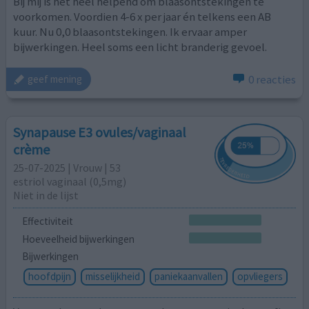
Bij mij is het heel helpend om blaasontstekingen te
voorkomen. Voordien 4-6 x per jaar én telkens een AB
kuur. Nu 0,0 blaasontstekingen. Ik ervaar amper
bijwerkingen. Heel soms een licht branderig gevoel.
0 reacties
geef mening
Synapause E3 ovules/vaginaal
crème
25-07-2025 | Vrouw | 53
estriol vaginaal (0,5mg)
Niet in de lijst
Effectiviteit
Hoeveelheid bijwerkingen
Bijwerkingen
hoofdpijn
misselijkheid
paniekaanvallen
opvliegers