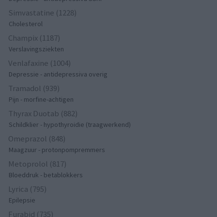
Simvastatine (1228)
Cholesterol
Champix (1187)
Verslavingsziekten
Venlafaxine (1004)
Depressie - antidepressiva overig
Tramadol (939)
Pijn - morfine-achtigen
Thyrax Duotab (882)
Schildklier - hypothyroidie (traagwerkend)
Omeprazol (848)
Maagzuur - protonpompremmers
Metoprolol (817)
Bloeddruk - betablokkers
Lyrica (795)
Epilepsie
Furabid (735)