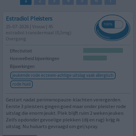
1
2
3
4
5
6
7
Estradiol Pleisters
25-07-2026 | Vrouw | 45
estradiol transdermaal (0,5mg)
Overgang
Effectiviteit
Hoeveelheid bijwerkingen
Bijwerkingen
jeukende rode eczeem-achtige uitslag vaak allergisch
rode huid
Gestart nadat perimenopauze-klachten verergerden.
Eerste 3 pleisters gingen goed maar onder pleister rode
uitslag die enorm jeukt. Plek blijft ruim 2 weken jeuken.
Zelfs opdonder gevoelige plekken (dij en rug) krijg ik
uitslag. Nu huisarts gevraagd om gel/spray.