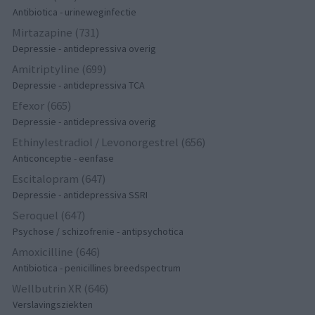
Antibiotica - urineweginfectie
Mirtazapine (731)
Depressie - antidepressiva overig
Amitriptyline (699)
Depressie - antidepressiva TCA
Efexor (665)
Depressie - antidepressiva overig
Ethinylestradiol / Levonorgestrel (656)
Anticonceptie - eenfase
Escitalopram (647)
Depressie - antidepressiva SSRI
Seroquel (647)
Psychose / schizofrenie - antipsychotica
Amoxicilline (646)
Antibiotica - penicillines breedspectrum
Wellbutrin XR (646)
Verslavingsziekten