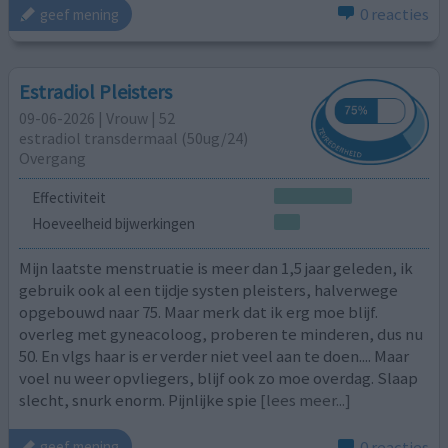
0 reacties
geef mening
Estradiol Pleisters
09-06-2026 | Vrouw | 52
estradiol transdermaal (50ug/24)
Overgang
Effectiviteit
Hoeveelheid bijwerkingen
Mijn laatste menstruatie is meer dan 1,5 jaar geleden, ik
gebruik ook al een tijdje systen pleisters, halverwege
opgebouwd naar 75. Maar merk dat ik erg moe blijf.
overleg met gyneacoloog, proberen te minderen, dus nu
50. En vlgs haar is er verder niet veel aan te doen.... Maar
voel nu weer opvliegers, blijf ook zo moe overdag. Slaap
slecht, snurk enorm. Pijnlijke spie
[lees meer...]
0 reacties
geef mening