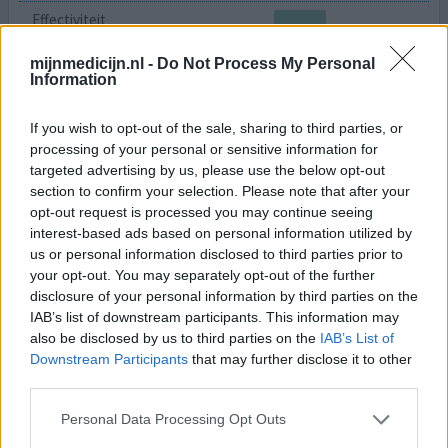
Effectiviteit
Hoeveelheid bijwerkingen
mijnmedicijn.nl -
Do Not Process My Personal
Bijwerkingen
Information
terugkerende depressie
stemmingswisselingen
If you wish to opt-out of the sale, sharing to third parties, or
depressie
processing of your personal or sensitive information for
targeted advertising by us, please use the below opt-out
Na 14 jaar in de overgang tóch maar aan de
section to confirm your selection. Please note that after your
hormoonpleisters . De 1 e week ging prima , goed slapen ,
opt-out request is processed you may continue seeing
helder in mn hoofd en stabiel . Na 9 weken ploeteren
interest-based ads based on personal information utilized by
gestopt . De voordelen wegen niet meer op tegen de
us or personal information disclosed to third parties prior to
nadelen . Voel me niet meer mezelf , somber , depressief
your opt-out. You may separately opt-out of the further
. Niet meer te doen . Ook veel hoofdpijn gehad .
disclosure of your personal information by third parties on the
IAB’s list of downstream participants. This information may
0 reacties
geef mening
also be disclosed by us to third parties on the
IAB’s List of
Downstream Participants
that may further disclose it to other
third parties.
Estradiol Pleisters
Personal Data Processing Opt Outs
13-11-2025 | Vrouw | 58