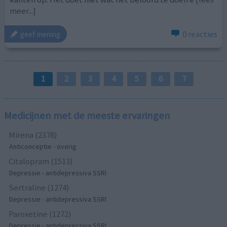
meer...]
0 reacties
geef mening
1
2
3
4
5
6
7
Medicijnen met de meeste ervaringen
Mirena (2378)
Anticonceptie - overig
Citalopram (1513)
Depressie - antidepressiva SSRI
Sertraline (1274)
Depressie - antidepressiva SSRI
Paroxetine (1272)
Depressie - antidepressiva SSRI