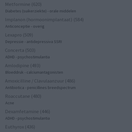
Metformine (620)
Diabetes (suikerziekte) - orale middelen
Implanon (hormoonimplantaat) (584)
Anticonceptie - overig
Lexapro (509)
Depressie - antidepressiva SSRI
Concerta (503)
ADHD - psychostimulantia
Amlodipine (493)
Bloeddruk - calciumantagonisten
Amoxicilline / Clavulaanzuur (486)
Antibiotica - penicillines breedspectrum
Roaccutane (480)
Acne
Dexamfetamine (446)
ADHD - psychostimulantia
Euthyrox (436)