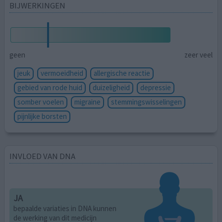
BIJWERKINGEN
geen
zeer veel
jeuk
vermoeidheid
allergische reactie
gebied van rode huid
duizeligheid
depressie
somber voelen
migraine
stemmingswisselingen
pijnlijke borsten
INVLOED VAN DNA
JA
bepaalde variaties in DNA kunnen
de werking van dit medicijn