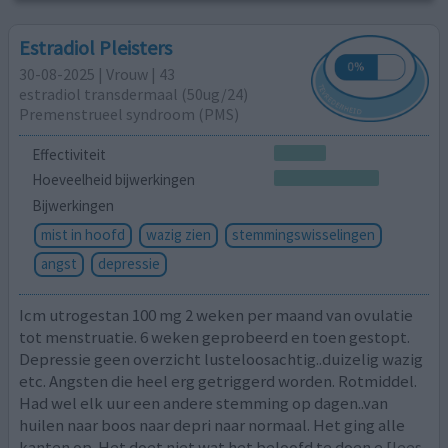
Estradiol Pleisters
30-08-2025 | Vrouw | 43
estradiol transdermaal (50ug/24)
Premenstrueel syndroom (PMS)
Effectiviteit
Hoeveelheid bijwerkingen
Bijwerkingen
mist in hoofd
wazig zien
stemmingswisselingen
angst
depressie
Icm utrogestan 100 mg 2 weken per maand van ovulatie
tot menstruatie. 6 weken geprobeerd en toen gestopt.
Depressie geen overzicht lusteloosachtig..duizelig wazig
etc. Angsten die heel erg getriggerd worden. Rotmiddel.
Had wel elk uur een andere stemming op dagen..van
huilen naar boos naar depri naar normaal. Het ging alle
kanten op. Het doet niet wat het beloofd te doen e
[lees