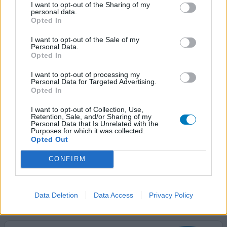
I want to opt-out of the Sharing of my
estradiol transdermaal (50ug/24)
personal data.
Overgang
Opted In
Effectiviteit
I want to opt-out of the Sale of my
Personal Data.
Hoeveelheid bijwerkingen
Opted In
Bijwerkingen
I want to opt-out of processing my
cervicale poliep
Personal Data for Targeted Advertising.
Opted In
Ik liep al twee als een kip zonder kop mijn gezin en werk
I want to opt-out of Collection, Use,
te runnen. Totdat ik bij de overgangsconsulente kwam en
Retention, Sale, and/or Sharing of my
Personal Data that Is Unrelated with the
estradiol pleisters en utrogan pillen kreeg. Een hele
Purposes for which it was collected.
verademing. Alleen de utrogan pillen niet meer in de
Opted Out
ochtend, omdat ik spontaan in slaap viel, dus naar de
avond gezet Helaas heb ik in twee jaar tijd drie keer
CONFIRM
poliepen in mijn baarmoeder gehad. Dus
[lees meer...]
0 reacties
geef mening
Data Deletion
Data Access
Privacy Policy