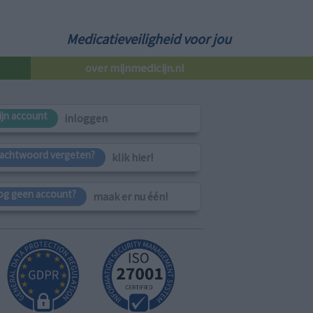
Medicatieveiligheid voor jou
over mijnmedicijn.nl
ijn account
inloggen
achtwoord vergeten?
klik hier!
og geen account?
maak er nu één!