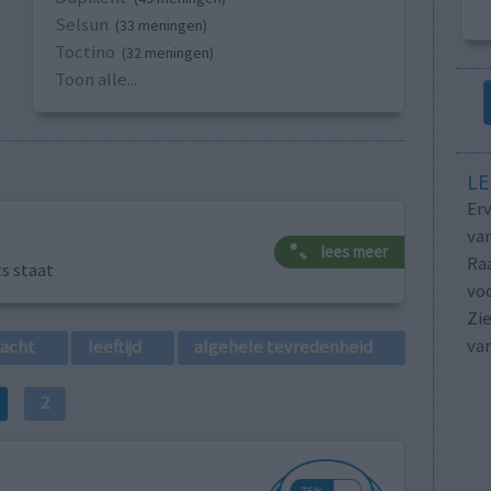
Selsun
(33 meningen)
Toctino
(32 meningen)
Toon alle...
LE
Erv
van
lees meer
Raa
ts staat
voo
Zie
va
lacht
leeftijd
algehele tevredenheid
2