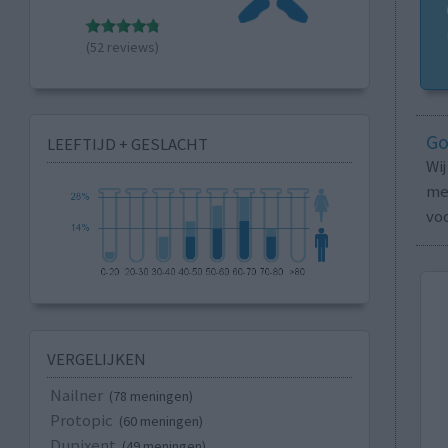
(52 reviews)
Go
LEEFTIJD + GESLACHT
Wi
med
vo
VERGELIJKEN
Nailner
(78 meningen)
Protopic
(60 meningen)
Dupixent
(49 meningen)