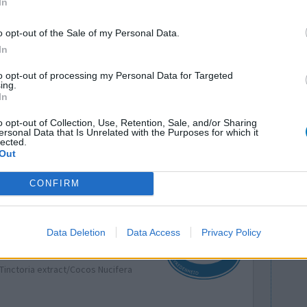
In
o opt-out of the Sale of my Personal Data.
ren iedere
In
Effectiviteit
denheid.
Hoeveelheid bijwerkingen
to opt-out of processing my Personal Data for Targeted
 met veel
ing.
In
e plekken zijn gereduceerd tot kleine plekjes en
verdwenen. De plekken die er nog zijn blijven
o opt-out of Collection, Use, Retention, Sale, and/or Sharing
ersonal Data that Is Unrelated with the Purposes for which it
lected.
Out
0 reacties
CONFIRM
Data Deletion
Data Access
Privacy Policy
Tinctoria extract/Cocos Nucifera