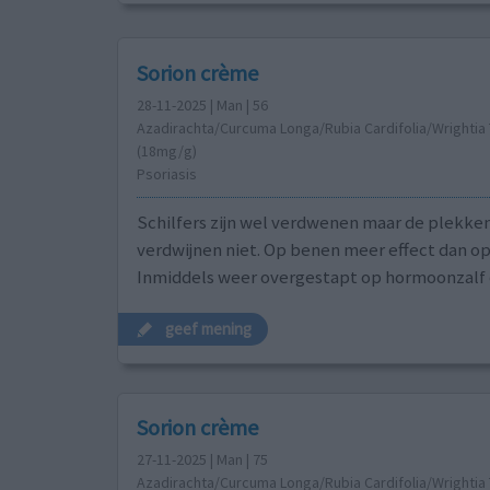
Sorion crème
28-11-2025 | Man | 56
Azadirachta/Curcuma Longa/Rubia Cardifolia/Wrightia 
(18mg/g)
Psoriasis
Schilfers zijn wel verdwenen maar de plekke
verdwijnen niet. Op benen meer effect dan op
Inmiddels weer overgestapt op hormoonzalf 
geef mening
Sorion crème
27-11-2025 | Man | 75
Azadirachta/Curcuma Longa/Rubia Cardifolia/Wrightia 