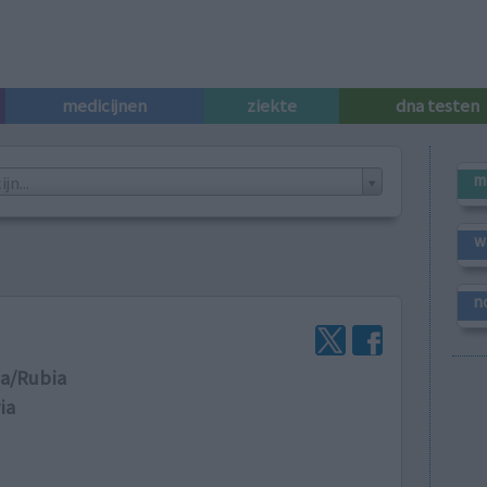
medicijnen
ziekte
dna testen
m
n...
w
n
a/Rubia
ia