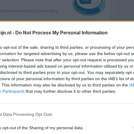
Tinctoria extract/Cocos Nucifera
jn.nl -
Do Not Process My Personal Information
ing van
Effectiviteit
tukken
Hoeveelheid bijwerkingen
to opt-out of the sale, sharing to third parties, or processing of your per
n (zonder
formation for targeted advertising by us, please use the below opt-out s
 dat ik ondervind is dat het nogal lang vettig
r selection. Please note that after your opt-out request is processed y
s opnieuw aanbrengen. De rode vlekken op mijn
eing interest-based ads based on personal information utilized by us or
disclosed to third parties prior to your opt-out. You may separately opt-
..]
losure of your personal information by third parties on the IAB’s list of
. This information may also be disclosed by us to third parties on the
IA
0 reacties
Participants
that may further disclose it to other third parties.
l Data Processing Opt Outs
o opt-out of the Sharing of my personal data.
Tinctoria extract/Cocos Nucifera