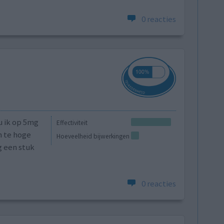
0 reacties
u ik op 5mg
Effectiviteit
n te hoge
Hoeveelheid bijwerkingen
ig een stuk
0 reacties