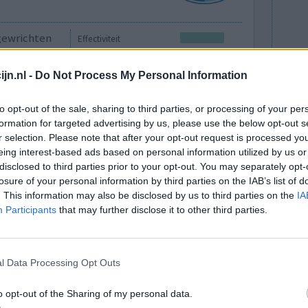
 gewrichten
Effectiviteit
Hoeveelheid bijwerkingen
jn.nl -
Do Not Process My Personal Information
Bijwerkingen
gewrichtspijn
to opt-out of the sale, sharing to third parties, or processing of your per
gegeneraliseerde spierzwakte
formation for targeted advertising by us, please use the below opt-out s
r selection. Please note that after your opt-out request is processed y
vermoeidheid
haaruitval
eing interest-based ads based on personal information utilized by us or
disclosed to third parties prior to your opt-out. You may separately opt-
0 reacties
losure of your personal information by third parties on the IAB’s list of
. This information may also be disclosed by us to third parties on the
IA
Participants
that may further disclose it to other third parties.
l Data Processing Opt Outs
o opt-out of the Sharing of my personal data.