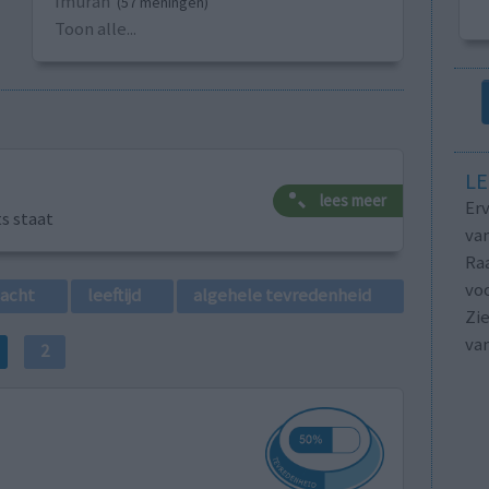
Imuran
(57 meningen)
Toon alle...
LE
lees meer
Erv
ts staat
van
Raa
voo
lacht
leeftijd
algehele tevredenheid
Zie
va
2