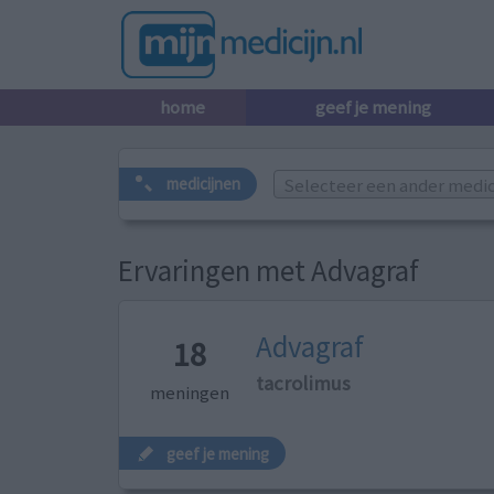
home
geef je mening
Selecteer een ander medicij
medicijnen
Ervaringen met Advagraf
Advagraf
18
tacrolimus
meningen
geef je mening