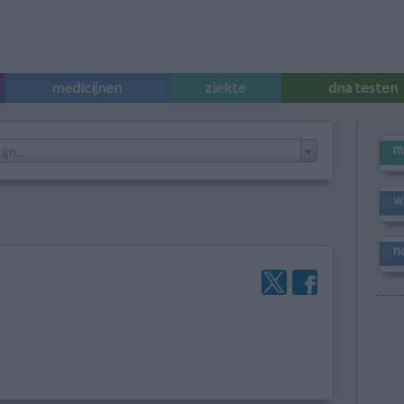
medicijnen
ziekte
dna testen
m
n...
w
n