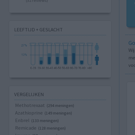
(52 reviews)
LEEFTIJD + GESLACHT
Go
Wi
med
vo
VERGELIJKEN
Methotrexaat
(294 meningen)
Azathioprine
(149 meningen)
Enbrel
(133 meningen)
Remicade
(128 meningen)