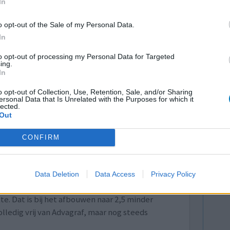
In
Effectiviteit
o opt-out of the Sale of my Personal Data.
Hoeveelheid bijwerkingen
In
0 reacties
to opt-out of processing my Personal Data for Targeted
ing.
In
o opt-out of Collection, Use, Retention, Sale, and/or Sharing
ersonal Data that Is Unrelated with the Purposes for which it
lected.
Out
CONFIRM
Effectiviteit
e vingers,
Data Deletion
Data Access
Privacy Policy
Hoeveelheid bijwerkingen
kon
e. Dat is bij het afbouwen naar 2,5 minder
ledig vrij van Advagraf, maar nog steeds