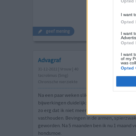
Opted 
I want t
Opted 
geef mening
I want 
Advertis
Opted 
I want t
of my P
Advagraf
was col
Opted 
31-12-2022 | Vrouw | 40
tacrolimus (5mg)
Chronische nierziekte
Na een paar weken slikken werd de ernst vd
bijwerkingen duidelijk: ernstige krampen in d
zo erg dat ik niet meer kon koken of dingen 
vasthouden. Bevingen in de armen, spierzwakt
geworden. Na 5 maanden ben ik nu 1 maand vol
hondsmoe.