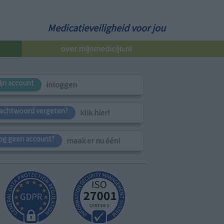
Medicatieveiligheid voor jou
over mijnmedicijn.nl
ijn account
inloggen
achtwoord vergeten?
klik hier!
og geen account?
maak er nu één!