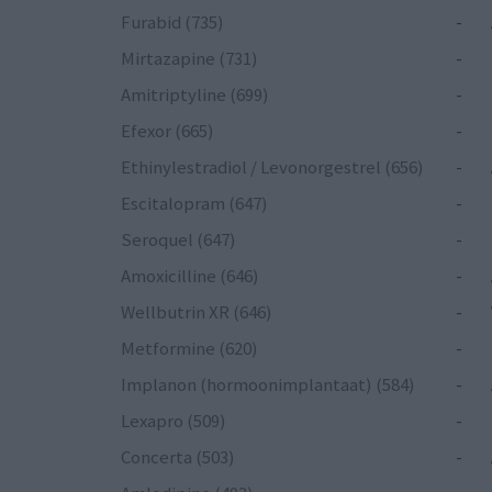
Furabid (735)
-
Mirtazapine (731)
-
Amitriptyline (699)
-
Efexor (665)
-
Ethinylestradiol / Levonorgestrel (656)
-
Escitalopram (647)
-
Seroquel (647)
-
Amoxicilline (646)
-
Wellbutrin XR (646)
-
Metformine (620)
-
Implanon (hormoonimplantaat) (584)
-
Lexapro (509)
-
Concerta (503)
-