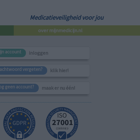
Medicatieveiligheid voor jou
over mijnmedicijn.nl
ijn account
inloggen
achtwoord vergeten?
klik hier!
og geen account?
maak er nu één!