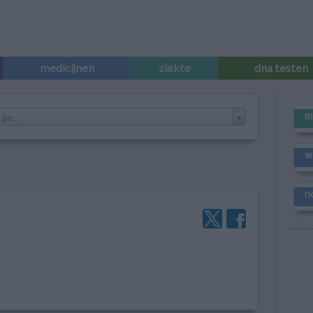
medicijnen
ziekte
dna testen
m
n...
w
n