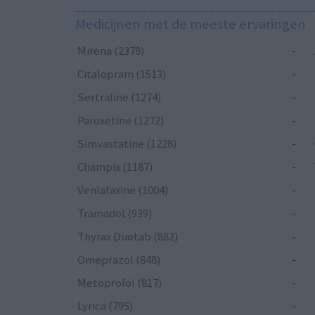
Medicijnen met de meeste ervaringen
Mirena (2378)
-
Citalopram (1513)
-
Sertraline (1274)
-
Paroxetine (1272)
-
Simvastatine (1228)
-
Champix (1187)
-
Venlafaxine (1004)
-
Tramadol (939)
-
Thyrax Duotab (882)
-
Omeprazol (848)
-
Metoprolol (817)
-
Lyrica (795)
-