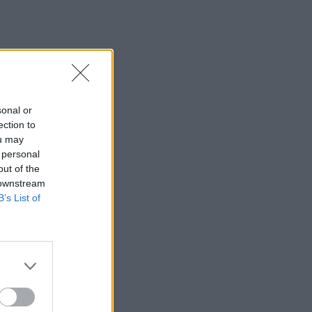
sonal or
ection to
ou may
 personal
out of the
 downstream
B’s List of