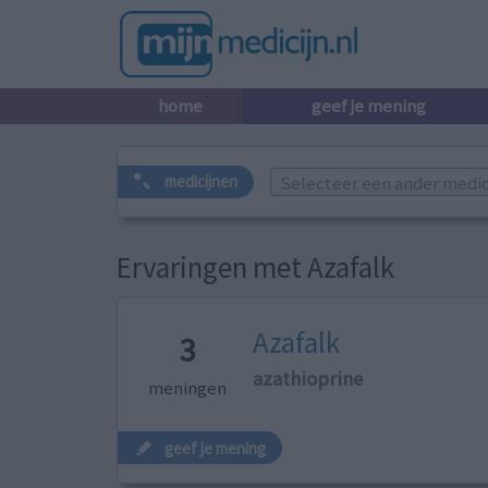
home
geef je mening
Selecteer een ander medicij
medicijnen
Ervaringen met Azafalk
Azafalk
3
azathioprine
meningen
geef je mening