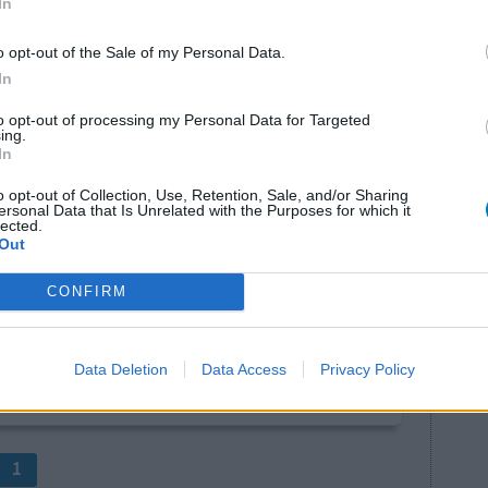
In
o opt-out of the Sale of my Personal Data.
In
to opt-out of processing my Personal Data for Targeted
ing.
In
o opt-out of Collection, Use, Retention, Sale, and/or Sharing
erst een
Effectiviteit
ersonal Data that Is Unrelated with the Purposes for which it
lected.
6 weken was
Hoeveelheid bijwerkingen
Out
ist besloot
haamsgewicht van inname. Ben eerst begonnen met
CONFIRM
50 mg. Werd wel streng gecontroleerd op bloed
Data Deletion
Data Access
Privacy Policy
0 reacties
1