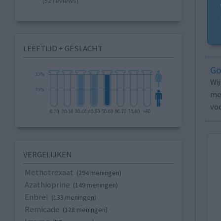
(52 reviews)
LEEFTIJD + GESLACHT
Go
Wi
med
vo
VERGELIJKEN
Methotrexaat
(294 meningen)
Azathioprine
(149 meningen)
Enbrel
(133 meningen)
Remicade
(128 meningen)