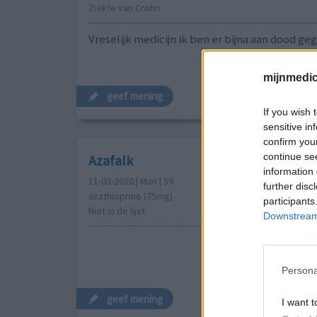
Ziekte van Crohn
Vreselijk medicijn ik ben er bijna aan dood ge
mijnmedici
geef mening
If you wish 
sensitive in
confirm you
continue se
Azafalk
information 
11-03-2020 | Man | 59
further disc
azathioprine (75mg)
participants
Niet in de lijst
Downstream 
Persona
geef mening
I want t