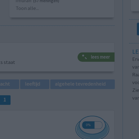
Imuran
(57 meningen)
Toon alle...
LE
lees meer
Erv
ts staat
van
Raa
voo
lacht
leeftijd
algehele tevredenheid
Zie
va
1