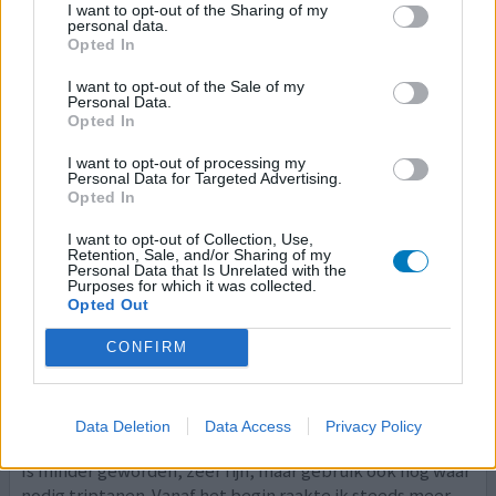
I want to opt-out of the Sharing of my
afsprek
[lees meer...]
personal data.
Opted In
geef mening
I want to opt-out of the Sale of my
Personal Data.
Opted In
Emgality
I want to opt-out of processing my
26-02-2026 | Vrouw | 47
Personal Data for Targeted Advertising.
Opted In
galcanezumab
Migraine
I want to opt-out of Collection, Use,
Retention, Sale, and/or Sharing of my
Effectiviteit
Personal Data that Is Unrelated with the
Purposes for which it was collected.
Hoeveelheid bijwerkingen
Opted Out
Bijwerkingen
CONFIRM
vermoeidheid
eetbuien
gewichtstoename
obstipatie
aambeien
haaruitval
Data Deletion
Data Access
Privacy Policy
Ongeveer 1 jaar gebruikt. Helpt zeker tegen de migraine.
Is minder geworden, zeer fijn, maar gebruik ook nog waar
nodig triptanen. Vanaf het begin raakte ik steeds meer