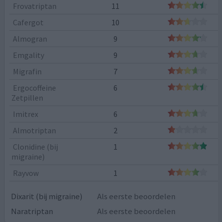
Frovatriptan
11
Cafergot
10
Almogran
9
Emgality
9
Migrafin
7
Ergocoffeine
6
Zetpillen
Imitrex
6
Almotriptan
2
Clonidine (bij
1
migraine)
Rayvow
1
Dixarit (bij migraine)
Als eerste beoordelen
Naratriptan
Als eerste beoordelen