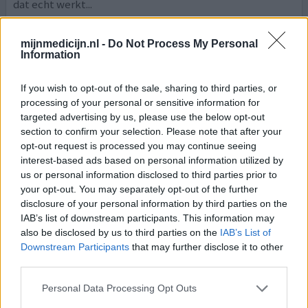
dat echt werkt...
geef mening
mijnmedicijn.nl -
Do Not Process My Personal
Information
Ajovy
If you wish to opt-out of the sale, sharing to third parties, or
processing of your personal or sensitive information for
07-03-2026 | Vrouw | 63
targeted advertising by us, please use the below opt-out
fremanezumab
section to confirm your selection. Please note that after your
Migraine
opt-out request is processed you may continue seeing
interest-based ads based on personal information utilized by
Effectiviteit
us or personal information disclosed to third parties prior to
Hoeveelheid bijwerkingen
your opt-out. You may separately opt-out of the further
disclosure of your personal information by third parties on the
Na van alles geprobeerd te hebben kreeg ik de Ajovy
IAB’s list of downstream participants. This information may
voorgeschreven. Wat een verademing. Waarom was dat er
also be disclosed by us to third parties on the
IAB’s List of
niet eerder? Al zolang ik mij kan herinneren migraine.
Downstream Participants
that may further disclose it to other
Heeft een flinke stempel op mijn leven gedrukt. De
third parties.
laatste jaren in ziektewet gekomen doordat ik 11-15
aanvallen per maand had. Nu nog maar 1 à 2 aanvallen per
Personal Data Processing Opt Outs
maand. Ik durf eindelijk weer plannen maken en