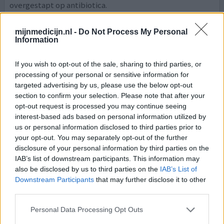
overgestapt op antibiotica.
0 reacties
geef mening
mijnmedicijn.nl -
Do Not Process My Personal
Information
If you wish to opt-out of the sale, sharing to third parties, or
Fluticason neusspray
processing of your personal or sensitive information for
23-01-2015 | Man | 46
targeted advertising by us, please use the below opt-out
fluticason
section to confirm your selection. Please note that after your
Verkoudheid
opt-out request is processed you may continue seeing
interest-based ads based on personal information utilized by
Effectiviteit
us or personal information disclosed to third parties prior to
Hoeveelheid bijwerkingen
your opt-out. You may separately opt-out of the further
disclosure of your personal information by third parties on the
Ik gebruik fluticason-propionaat al bijna 1 jaar omdat ik
IAB’s list of downstream participants. This information may
vaak verkoudheidsklachten heb en mijn neus vaak
also be disclosed by us to third parties on the
IAB’s List of
verstopt is. In het begin was het effect heel goed, ik
Downstream Participants
that may further disclose it to other
niesde veel minder, had geen verstopte neus meer en ik
third parties.
slip veel veel beter. Ik had bijna geen bijwerkingen
behalve een paar keer een beetje bloedneus. Paar
Personal Data Processing Opt Outs
manden geleden had ik griep en dus verstopte neus,