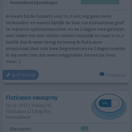
Hoeveelheid bijwerkingen
ik kwam bij de huisarts voor m,n oor,nog geen eens
verkouden. en waarschijnlijk de buis van eustastieus.geef
ze mij eerst xylometeazoline. en na 2 dagen mee gestopt.
met reden me niet lekker voelen misselijk en naar in m,n
hoofd. dus ik weer terug en kreeg ik fluticason
propionaat daar ook mee begonnen en na 2 dagen voelde
ik mij weer ziek.dus weer weggedaan. na een pa
[lees
meer...]
0 reacties
geef mening
Fluticason neusspray
10-11-2023 | Vrouw | 43
fluticason (27,5ug/do)
Verkoudheid
Effectiviteit