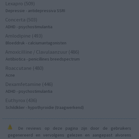
Lexapro (509)
Depressie - antidepressiva SSRI
Concerta (503)
ADHD - psychostimulantia
Amlodipine (493)
Bloeddruk - calciumantagonisten
Amoxicilline / Clavulaanzuur (486)
Antibiotica - penicillines breedspectrum
Roaccutane (480)
Acne
Dexamfetamine (446)
ADHD - psychostimulantia
Euthyrox (436)
Schildklier - hypothyroidie (traagwerkend)
De reviews op deze pagina zijn door de gebruikers
gegenereerd en vervolgens gelezen en aangepast alvorens