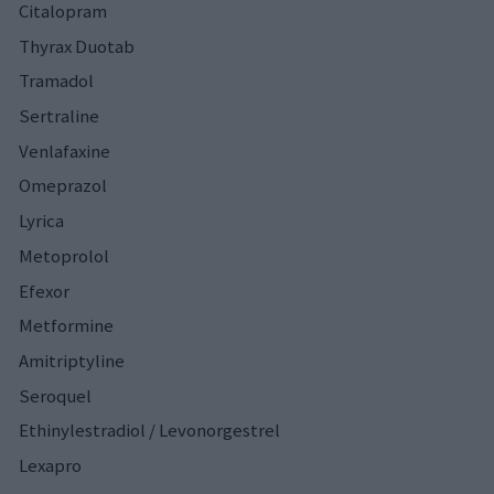
Citalopram
Thyrax Duotab
Tramadol
Sertraline
Venlafaxine
Omeprazol
Lyrica
Metoprolol
Efexor
Metformine
Amitriptyline
Seroquel
Ethinylestradiol / Levonorgestrel
Lexapro