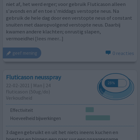
niet af, het werd erger; voor gebruik Fluticason alleen
s'avonds en af en toe s'middags verstopte neus. Na
gebruik de hele dag door een verstopte neus of constant
snuiten met daaropvolgend verstopte neus. Daarbij
kwamen andere klachten; onrustig slapen,
vermoeidhei
[lees meer...]
0 reacties
geef mening
Fluticason neusspray
22-02-2021 | Man | 24
fluticason (50ug/do)
Verkoudheid
Effectiviteit
Hoeveelheid bijwerkingen
3 dagen gebruikt en uit het niets ineens kuchen en
hoesten en binnen een paar uur een onaangename