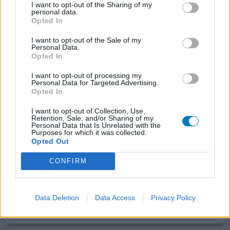
I want to opt-out of the Sharing of my
de
[lees meer...]
personal data.
Opted In
1 Reactie
geef mening
I want to opt-out of the Sale of my
Personal Data.
Opted In
Fluticason neusspray
I want to opt-out of processing my
Personal Data for Targeted Advertising.
10-04-2011 | Man | 39
Opted In
fluticason
Verkoudheid
I want to opt-out of Collection, Use,
Retention, Sale, and/or Sharing of my
Personal Data that Is Unrelated with the
Effectiviteit
Purposes for which it was collected.
Hoeveelheid bijwerkingen
Opted Out
CONFIRM
werd s`nachts vaak wakker van een dicht zittende neus
maar sinds het gebruik van deze spray slaap ik weer als
een baby.
Data Deletion
Data Access
Privacy Policy
0 reacties
geef mening