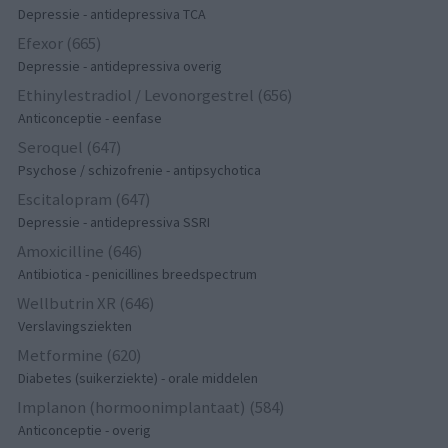
Depressie - antidepressiva TCA
Efexor (665)
Depressie - antidepressiva overig
Ethinylestradiol / Levonorgestrel (656)
Anticonceptie - eenfase
Seroquel (647)
Psychose / schizofrenie - antipsychotica
Escitalopram (647)
Depressie - antidepressiva SSRI
Amoxicilline (646)
Antibiotica - penicillines breedspectrum
Wellbutrin XR (646)
Verslavingsziekten
Metformine (620)
Diabetes (suikerziekte) - orale middelen
Implanon (hormoonimplantaat) (584)
Anticonceptie - overig