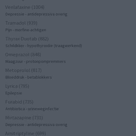
Venlafaxine (1004)
Depressie - antidepressiva overig
Tramadol (939)
Pijn - morfine-achtigen
Thyrax Duotab (882)
Schildklier - hypothyroidie (traagwerkend)
Omeprazol (848)
Maagzuur - protonpompremmers
Metoprolol (817)
Bloeddruk - betablokkers
Lyrica (795)
Epilepsie
Furabid (735)
Antibiotica - urineweginfectie
Mirtazapine (731)
Depressie - antidepressiva overig
Amitriptyline (699)