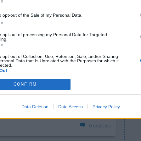
In
o opt-out of the Sale of my Personal Data.
In
to opt-out of processing my Personal Data for Targeted
ing.
In
o opt-out of Collection, Use, Retention, Sale, and/or Sharing
ersonal Data that Is Unrelated with the Purposes for which it
kele jaren
Effectiviteit
lected.
vieze reuk
Out
Hoeveelheid bijwerkingen
 Ik had heel
Bijwerkingen
CONFIRM
ppen met de
droge neus
droge neus
orgaan. Ik
f er sprake
Data Deletion
Data Access
Privacy Policy
s meer...]
0 reacties