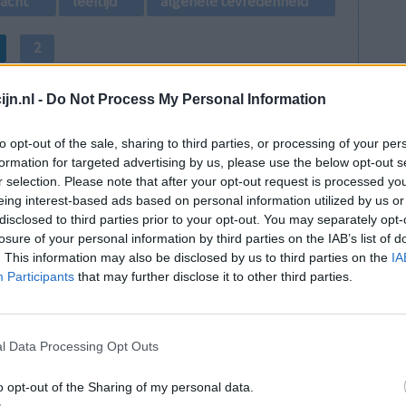
lacht
leeftijd
algehele tevredenheid
2
jn.nl -
Do Not Process My Personal Information
to opt-out of the sale, sharing to third parties, or processing of your per
formation for targeted advertising by us, please use the below opt-out s
r selection. Please note that after your opt-out request is processed y
eing interest-based ads based on personal information utilized by us or
stopte
Effectiviteit
disclosed to third parties prior to your opt-out. You may separately opt-
lig, heel
Hoeveelheid bijwerkingen
losure of your personal information by third parties on the IAB’s list of
aar dat was
. This information may also be disclosed by us to third parties on the
IA
Bijwerkingen
Participants
that may further disclose it to other third parties.
wazig in het hoofd
vermoeidheid
duizeligheid
ernstige hoofdpijn
l Data Processing Opt Outs
neusbloedingen
o opt-out of the Sharing of my personal data.
0 reacties