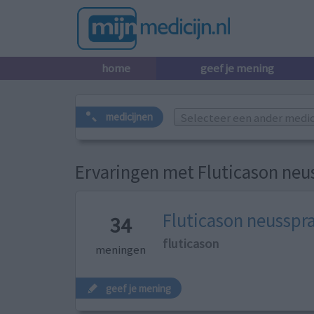
home
geef je mening
Selecteer een ander medicij
medicijnen
Ervaringen met Fluticason neu
Fluticason neusspr
34
fluticason
meningen
geef je mening