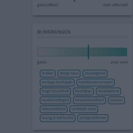
geen effect
zeer effectief
BIJWERKINGEN
geen
zeer veel
braken
droge neus
duizeligheid
ernstige hoofdpijn
hartritmestoornissen
hoge bloeddruk
hoofdpijn
misselijkheid
neusbloedingen
neusverkoudheid
spasme
vermoeidheid
verstopte neus
wazig in het hoofd
zichtproblemen