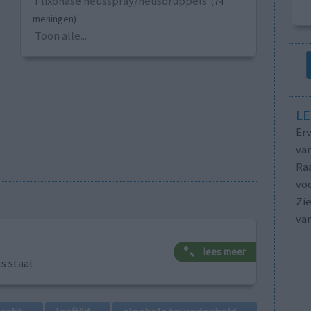
Flixonase neusspray/neusdruppels
(74
meningen)
Toon alle...
LE
Erv
van
Raa
voo
Zie
va
lees meer
ts staat