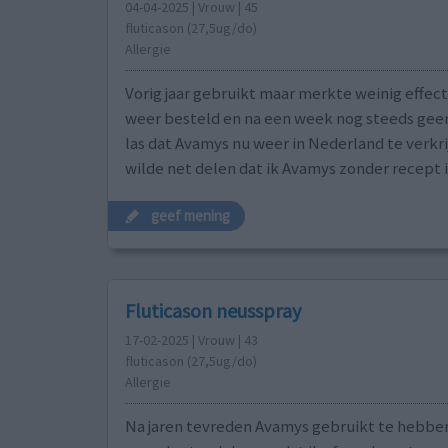
04-04-2025 | Vrouw | 45
fluticason (27,5ug/do)
Allergie
Vorig jaar gebruikt maar merkte weinig effect.
weer besteld en na een week nog steeds geen 
las dat Avamys nu weer in Nederland te verkrij
wilde net delen dat ik Avamys zonder recept i
geef mening
Fluticason neusspray
17-02-2025 | Vrouw | 43
fluticason (27,5ug/do)
Allergie
Na jaren tevreden Avamys gebruikt te hebben