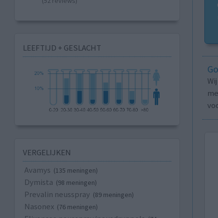
(52 reviews)
LEEFTIJD + GESLACHT
Go
Wi
med
vo
VERGELIJKEN
Avamys
(135 meningen)
Dymista
(98 meningen)
Prevalin neusspray
(89 meningen)
Nasonex
(76 meningen)