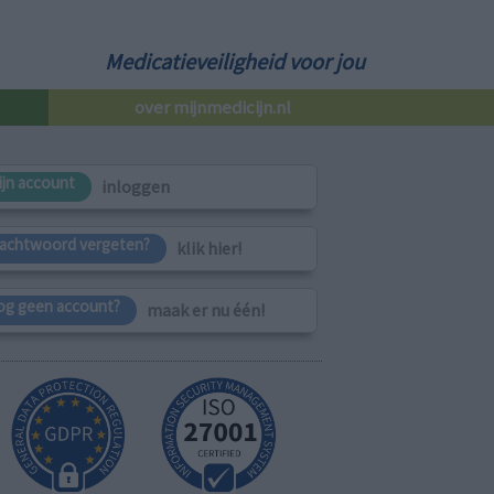
Medicatieveiligheid voor jou
over mijnmedicijn.nl
ijn account
inloggen
achtwoord vergeten?
klik hier!
og geen account?
maak er nu één!