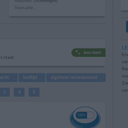
Nasonex
(76 meningen)
Toon alle...
LE
lees meer
Erv
ts staat
van
Raa
voo
lacht
leeftijd
algehele tevredenheid
Zie
va
3
4
5