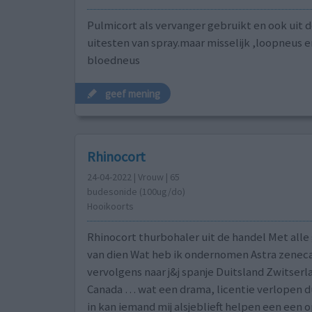
Pulmicort als vervanger gebruikt en ook uit 
uitesten van spray.maar misselijk ,loopneus e
bloedneus
geef mening
Rhinocort
24-04-2022 | Vrouw | 65
budesonide (100ug/do)
Hooikoorts
Rhinocort thurbohaler uit de handel Met alle
van dien Wat heb ik ondernomen Astra zenec
vervolgens naar j&j spanje Duitsland Zwitserl
Canada … wat een drama, licentie verlopen du
in kan iemand mij alsjeblieft helpen een een o