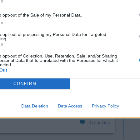
In
OP DE
Hoeveelheid bijwerkingen
o opt-out of the Sale of my Personal Data.
In
0 reacties
to opt-out of processing my Personal Data for Targeted
ing.
In
o opt-out of Collection, Use, Retention, Sale, and/or Sharing
ersonal Data that Is Unrelated with the Purposes for which it
lected.
Out
CONFIRM
een
Effectiviteit
an leven
Hoeveelheid bijwerkingen
Data Deletion
Data Access
Privacy Policy
0 reacties