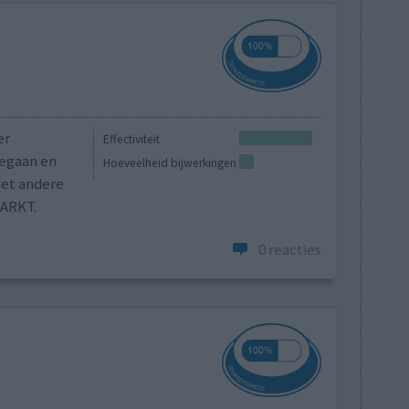
er
Effectiviteit
gegaan en
Hoeveelheid bijwerkingen
met andere
ARKT.
0 reacties