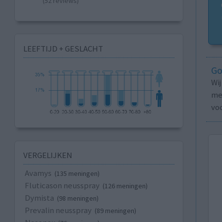
(52 reviews)
LEEFTIJD + GESLACHT
Go
Wi
med
vo
VERGELIJKEN
Avamys
(135 meningen)
Fluticason neusspray
(126 meningen)
Dymista
(98 meningen)
Prevalin neusspray
(89 meningen)