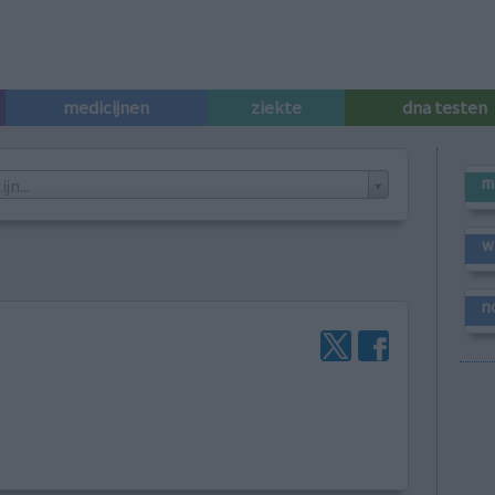
medicijnen
ziekte
dna testen
m
n...
w
n