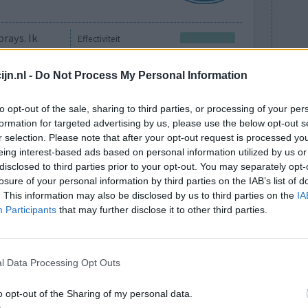
rays. Ik
Effectiviteit
t eruit
Hoeveelheid bijwerkingen
r goed
jn.nl -
Do Not Process My Personal Information
stante stroom verkoudheden druppelende neus en
cijn terug de markt op zou voor velen een zegen
to opt-out of the sale, sharing to third parties, or processing of your per
formation for targeted advertising by us, please use the below opt-out s
r selection. Please note that after your opt-out request is processed y
eing interest-based ads based on personal information utilized by us or
0 reacties
disclosed to third parties prior to your opt-out. You may separately opt-
losure of your personal information by third parties on the IAB’s list of
. This information may also be disclosed by us to third parties on the
IA
Participants
that may further disclose it to other third parties.
l Data Processing Opt Outs
o opt-out of the Sharing of my personal data.
Effectiviteit