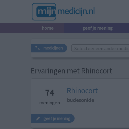
home
geef je mening
Selecteer een ander medicij
medicijnen
Ervaringen met Rhinocort
Rhinocort
74
budesonide
meningen
geef je mening