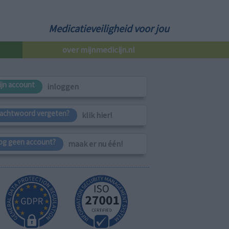
Medicatieveiligheid voor jou
over mijnmedicijn.nl
ijn account
inloggen
achtwoord vergeten?
klik hier!
og geen account?
maak er nu één!