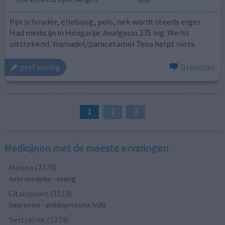
Pijn schouder, elleboog, pols, nek wordt steeds erger
Had medicijn in Hongarije: Analgesin 275 mg. Werkt
uitstekend. Yramadol/paracetamol Teva helpt niets.
0 reacties
geef mening
1
2
3
Medicijnen met de meeste ervaringen
Mirena (2378)
Anticonceptie - overig
Citalopram (1513)
Depressie - antidepressiva SSRI
Sertraline (1274)