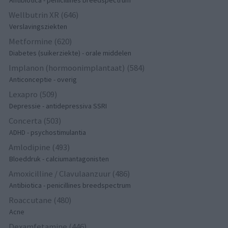
Antibiotica - penicillines breedspectrum
Wellbutrin XR (646)
Verslavingsziekten
Metformine (620)
Diabetes (suikerziekte) - orale middelen
Implanon (hormoonimplantaat) (584)
Anticonceptie - overig
Lexapro (509)
Depressie - antidepressiva SSRI
Concerta (503)
ADHD - psychostimulantia
Amlodipine (493)
Bloeddruk - calciumantagonisten
Amoxicilline / Clavulaanzuur (486)
Antibiotica - penicillines breedspectrum
Roaccutane (480)
Acne
Dexamfetamine (446)