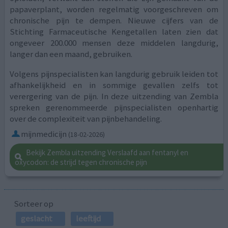
papaverplant, worden regelmatig voorgeschreven om
chronische pijn te dempen. Nieuwe cijfers van de
Stichting Farmaceutische Kengetallen laten zien dat
ongeveer 200.000 mensen deze middelen langdurig,
langer dan een maand, gebruiken.
Volgens pijnspecialisten kan langdurig gebruik leiden tot
afhankelijkheid en in sommige gevallen zelfs tot
verergering van de pijn. In deze uitzending van Zembla
spreken gerenommeerde pijnspecialisten openhartig
over de complexiteit van pijnbehandeling.
mijnmedicijn
(18-02-2026)
Bekijk Zembla uitzending Verslaafd aan fentanyl en
oxycodon: de strijd tegen chronische pijn
Sorteer op
geslacht
leeftijd