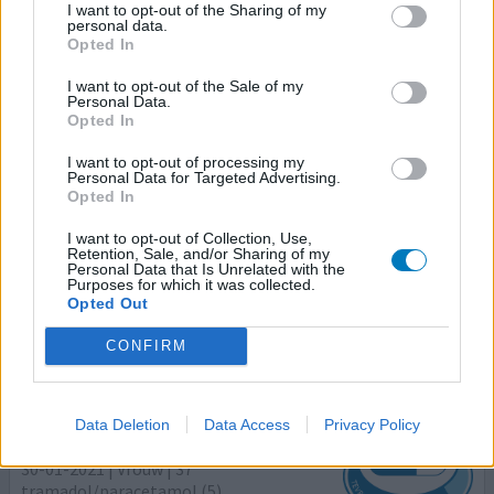
I want to opt-out of the Sharing of my
Lage rugpijn
personal data.
Opted In
Effectiviteit
Hoeveelheid bijwerkingen
I want to opt-out of the Sale of my
Personal Data.
Opted In
Ik had vreselijke rugpijn en toen paracetamol en
ibuprofen niet werkte heb ik Tramadol voorgeschreven
I want to opt-out of processing my
Personal Data for Targeted Advertising.
gekregen. Wat een VRESELIJK MIDDEL, ik wil dit nooit
Opted In
meer. Liever pijn dan de bijwerkingen die ik heb gehad.
Het begon na een half uur met misselijkheid en al snel
I want to opt-out of Collection, Use,
moest ik braken. Dit ging 12 uur lang door. Ik moest
Retention, Sale, and/or Sharing of my
Personal Data that Is Unrelated with the
trillen, zweten, had een angstig gevoel, voelde woede
Purposes for which it was collected.
e
[lees meer...]
Opted Out
CONFIRM
0 reacties
geef mening
Data Deletion
Data Access
Privacy Policy
Tramadol/paracetamol
30-01-2021 | Vrouw | 37
tramadol/paracetamol (5)