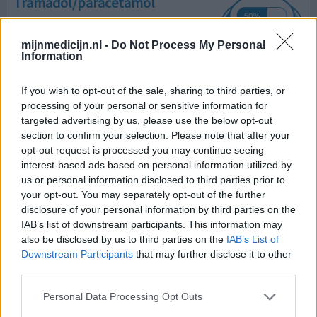
Tramadol/paracetamol
05-07-2021 | Vrouw | 48
tramadol/paracetamol (37.5)
mijnmedicijn.nl -
Do Not Process My Personal
Zenuwpijn
Information
Effectiviteit
If you wish to opt-out of the sale, sharing to third parties, or
Hoeveelheid bijwerkingen
processing of your personal or sensitive information for
targeted advertising by us, please use the below opt-out
Ik gebruikte eerst lange tijd tramadol 1x per dag voor
section to confirm your selection. Please note that after your
mijn chronische rugpijn. Dit hielp best goed. Zeker in het
opt-out request is processed you may continue seeing
begin, maar toen ik naar 2x per dag wilde, werden de
interest-based ads based on personal information utilized by
bijwerkingen te heftig voor mij, dus ben ik overgestapt op
us or personal information disclosed to third parties prior to
Pregabaline. Dit bevalt veel beter.
your opt-out. You may separately opt-out of the further
disclosure of your personal information by third parties on the
0 reacties
geef mening
IAB’s list of downstream participants. This information may
also be disclosed by us to third parties on the
IAB’s List of
Downstream Participants
that may further disclose it to other
third parties.
Tramadol/paracetamol
24-02-2021 | Vrouw | 34
Personal Data Processing Opt Outs
tramadol/paracetamol (37,5/325mg)