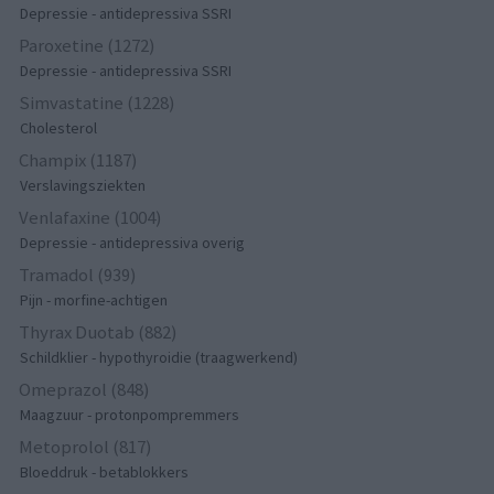
Depressie - antidepressiva SSRI
Paroxetine (1272)
Depressie - antidepressiva SSRI
Simvastatine (1228)
Cholesterol
Champix (1187)
Verslavingsziekten
Venlafaxine (1004)
Depressie - antidepressiva overig
Tramadol (939)
Pijn - morfine-achtigen
Thyrax Duotab (882)
Schildklier - hypothyroidie (traagwerkend)
Omeprazol (848)
Maagzuur - protonpompremmers
Metoprolol (817)
Bloeddruk - betablokkers