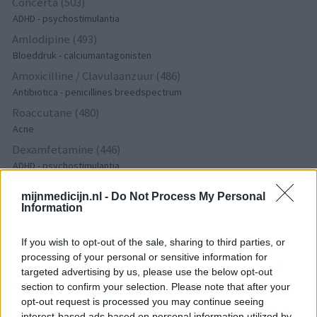
Concerta (503)
ADHD - psychostimulantia
Amlodipine (493)
Bloeddruk - calciumantagonisten
Amoxicilline / Clavulaanzuur (486)
Antibiotica - penicillines breedspectrum
Roaccutane (480)
Acne
Dexamfetamine (446)
ADHD - psychostimulantia
Euthyrox (436)
mijnmedicijn.nl -
Do Not Process My Personal
Schildklier - hypothyroidie (traagwerkend)
Information
If you wish to opt-out of the sale, sharing to third parties, or
De reviews op deze pagina zijn door de gebruikers
processing of your personal or sensitive information for
gegenereerd en vervolgens gelezen en aangepast alvorens
targeted advertising by us, please use the below opt-out
goedkeuring, om zo te voldoen aan onze standaarden wat betreft
section to confirm your selection. Please note that after your
een review voor een medicijn. Voor het delen van ervaringen is
opt-out request is processed you may continue seeing
geen medische kennis noodzakelijk. Op deze manier geven de
interest-based ads based on personal information utilized by