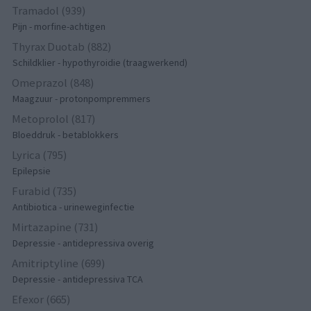
Tramadol (939)
Pijn - morfine-achtigen
Thyrax Duotab (882)
Schildklier - hypothyroidie (traagwerkend)
Omeprazol (848)
Maagzuur - protonpompremmers
Metoprolol (817)
Bloeddruk - betablokkers
Lyrica (795)
Epilepsie
Furabid (735)
Antibiotica - urineweginfectie
Mirtazapine (731)
Depressie - antidepressiva overig
Amitriptyline (699)
Depressie - antidepressiva TCA
Efexor (665)