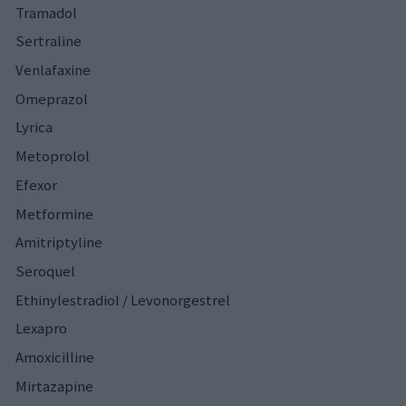
Tramadol
Sertraline
Venlafaxine
Omeprazol
Lyrica
Metoprolol
Efexor
Metformine
Amitriptyline
Seroquel
Ethinylestradiol / Levonorgestrel
Lexapro
Amoxicilline
Mirtazapine