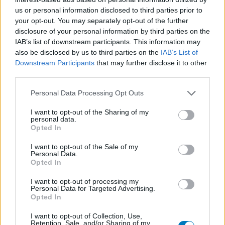
reviews alleen een beeld van de ervaring van de schrijvers en niet
us or personal information disclosed to third parties prior to
die van de eigenaar van deze website. Denk er aan dat de
your opt-out. You may separately opt-out of the further
ervaringen kunnen verschillen van persoon tot persoon en dat u
disclosure of your personal information by third parties on the
voor medisch advies altijd contact op moet nemen met uw arts of
IAB’s list of downstream participants. This information may
apotheker.
also be disclosed by us to third parties on the
IAB’s List of
Downstream Participants
that may further disclose it to other
third parties.
Personal Data Processing Opt Outs
I want to opt-out of the Sharing of my
personal data.
Opted In
I want to opt-out of the Sale of my
Personal Data.
Opted In
I want to opt-out of processing my
Personal Data for Targeted Advertising.
Opted In
I want to opt-out of Collection, Use,
Retention, Sale, and/or Sharing of my