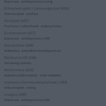
Depressie - antidepressiva overig
Ethinylestradiol / Levonorgestrel (656)
Anticonceptie - eenfase
Seroquel (647)
Psychose / schizofrenie - antipsychotica
Escitalopram (647)
Depressie - antidepressiva SSRI
Amoxicilline (646)
Antibiotica - penicillines breedspectrum
Wellbutrin XR (646)
Verslavingsziekten
Metformine (620)
Diabetes (suikerziekte) - orale middelen
Implanon (hormoonimplantaat) (584)
Anticonceptie - overig
Lexapro (509)
Depressie - antidepressiva SSRI