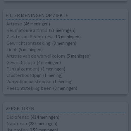
FILTER MENINGEN OP ZIEKTE
Artrose
(46 meningen)
Reumatoïde artritis
(21 meningen)
Ziekte van Bechterew
(13 meningen)
Gewrichtsontsteking
(8 meningen)
Jicht
(5 meningen)
Artrose van de wervelkolom
(5 meningen)
Gewrichtspijn
(4 meningen)
Pijn (algemeen)
(3 meningen)
Clusterhoofdpijn
(1 mening)
Wervelkanaalstenose
(1 mening)
Peesontsteking been
(0 meningen)
VERGELIJKEN
Diclofenac
(434 meningen)
Naproxen
(285 meningen)
Ibuprofen
(159 meningen)