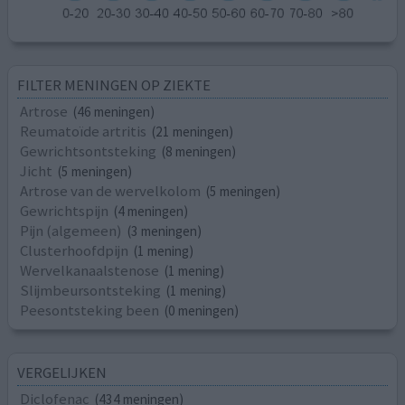
FILTER MENINGEN OP ZIEKTE
Artrose
(46 meningen)
Reumatoïde artritis
(21 meningen)
Gewrichtsontsteking
(8 meningen)
Jicht
(5 meningen)
Artrose van de wervelkolom
(5 meningen)
Gewrichtspijn
(4 meningen)
Pijn (algemeen)
(3 meningen)
Clusterhoofdpijn
(1 mening)
Wervelkanaalstenose
(1 mening)
Slijmbeursontsteking
(1 mening)
Peesontsteking been
(0 meningen)
VERGELIJKEN
Diclofenac
(434 meningen)