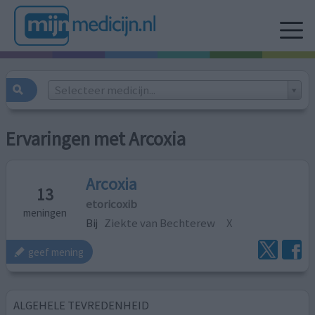
Selecteer medicijn...
Ervaringen met Arcoxia
Arcoxia
13
etoricoxib
meningen
Bij
Ziekte van Bechterew
X
geef mening
ALGEHELE TEVREDENHEID