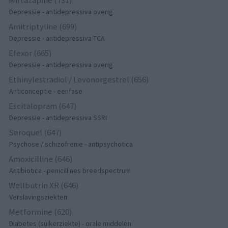
Mirtazapine (731)
Depressie - antidepressiva overig
Amitriptyline (699)
Depressie - antidepressiva TCA
Efexor (665)
Depressie - antidepressiva overig
Ethinylestradiol / Levonorgestrel (656)
Anticonceptie - eenfase
Escitalopram (647)
Depressie - antidepressiva SSRI
Seroquel (647)
Psychose / schizofrenie - antipsychotica
Amoxicilline (646)
Antibiotica - penicillines breedspectrum
Wellbutrin XR (646)
Verslavingsziekten
Metformine (620)
Diabetes (suikerziekte) - orale middelen