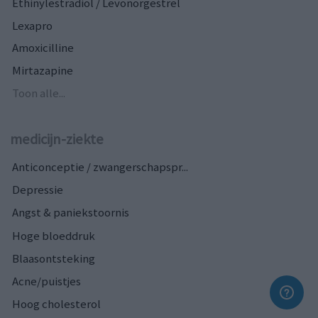
Ethinylestradiol / Levonorgestrel
Lexapro
Amoxicilline
Mirtazapine
Toon alle...
medicijn-ziekte
Anticonceptie / zwangerschapspr...
Depressie
Angst & paniekstoornis
Hoge bloeddruk
Blaasontsteking
Acne/puistjes
Hoog cholesterol