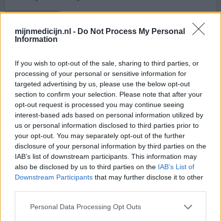
0 reacties
geef mening
mijnmedicijn.nl -
Do Not Process My Personal
Information
Arcoxia
If you wish to opt-out of the sale, sharing to third parties, or
07-12-2015 | Man | 31
processing of your personal or sensitive information for
etoricoxib (90mg)
targeted advertising by us, please use the below opt-out
Ziekte van Bechterew
section to confirm your selection. Please note that after your
opt-out request is processed you may continue seeing
Effectiviteit
interest-based ads based on personal information utilized by
Hoeveelheid bijwerkingen
us or personal information disclosed to third parties prior to
your opt-out. You may separately opt-out of the further
Na vele onderzoeken, de ziekte van Bechterew vast
disclosure of your personal information by third parties on the
gesteld. Reumatoloog stelde onmiddellijk Arcoxia voor
IAB’s list of downstream participants. This information may
vanwege de weinige tot geen bijwerking in maag en
also be disclosed by us to third parties on the
IAB’s List of
darmen (in tegenstelling tot andere alternatieven).
Downstream Participants
that may further disclose it to other
Werkt onmiddellijk, en als ik het medicijn twee dagen
third parties.
niet neem, merk ik daar ook onmiddellijk de effecten van
Personal Data Processing Opt Outs
(pijn die terug keert etc). Enige vervelende bijwerking
zi
[lees meer...]