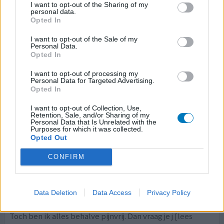
I want to opt-out of the Sharing of my
personal data.
Opted In
0 reacties
geef mening
I want to opt-out of the Sale of my
Personal Data.
Opted In
Arcoxia
I want to opt-out of processing my
18-01-2015 | Vrouw | 43
Personal Data for Targeted Advertising.
etoricoxib
Opted In
Ziekte van Bechterew
I want to opt-out of Collection, Use,
Effectiviteit
Retention, Sale, and/or Sharing of my
Personal Data that Is Unrelated with the
Hoeveelheid bijwerkingen
Purposes for which it was collected.
Opted Out
Ik heb gesukkeld met mijn bovenrug sinds een
CONFIRM
autoongeluk 23 jaar geleden, periodes gehad die beter
waren dan anderen, vooral slechtere periodes in
combinatie met stress. Twee tot drie jaar terug begon ik
Data Deletion
Data Access
Privacy Policy
ook lage rugpijn te krijgen. Om een lang verhaal kort te
maken, leek Arcoxia mij de meeste pijnverdrijvend te zijn.
Toch ben ik alles behalve pijnvrij. Dan vraag je j
[lees