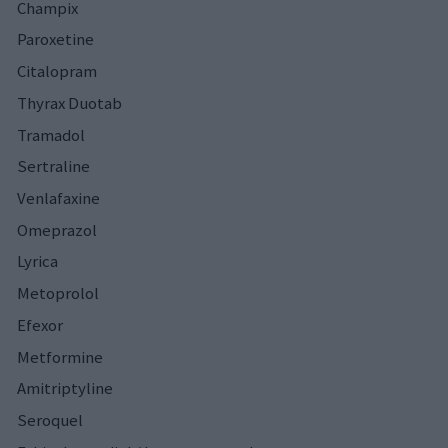
Champix
Paroxetine
Citalopram
Thyrax Duotab
Tramadol
Sertraline
Venlafaxine
Omeprazol
Lyrica
Metoprolol
Efexor
Metformine
Amitriptyline
Seroquel