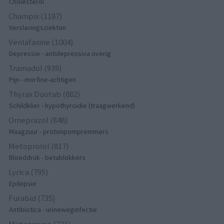
Cholesterol
Champix (1187)
Verslavingsziekten
Venlafaxine (1004)
Depressie - antidepressiva overig
Tramadol (939)
Pijn - morfine-achtigen
Thyrax Duotab (882)
Schildklier - hypothyroidie (traagwerkend)
Omeprazol (848)
Maagzuur - protonpompremmers
Metoprolol (817)
Bloeddruk - betablokkers
Lyrica (795)
Epilepsie
Furabid (735)
Antibiotica - urineweginfectie