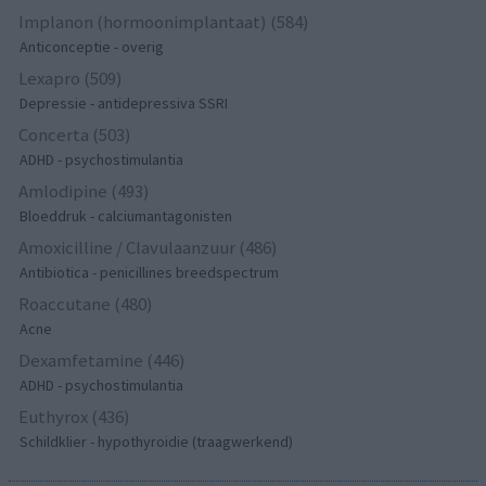
Implanon (hormoonimplantaat) (584)
Anticonceptie - overig
Lexapro (509)
Depressie - antidepressiva SSRI
Concerta (503)
ADHD - psychostimulantia
Amlodipine (493)
Bloeddruk - calciumantagonisten
Amoxicilline / Clavulaanzuur (486)
Antibiotica - penicillines breedspectrum
Roaccutane (480)
Acne
Dexamfetamine (446)
ADHD - psychostimulantia
Euthyrox (436)
Schildklier - hypothyroidie (traagwerkend)