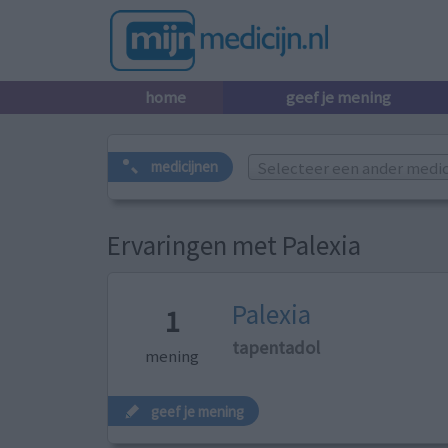
home
geef je mening
Selecteer een ander medicij
medicijnen
Ervaringen met Palexia
Palexia
1
tapentadol
mening
geef je mening