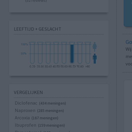
(52 reviews)
LEEFTIJD + GESLACHT
Go
Wi
med
vo
VERGELIJKEN
Diclofenac
(434 meningen)
Naproxen
(285 meningen)
Arcoxia
(167 meningen)
Ibuprofen
(159 meningen)