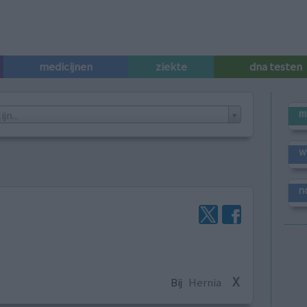
medicijnen
ziekte
dna testen
m
n...
w
n
X
Bij
Hernia