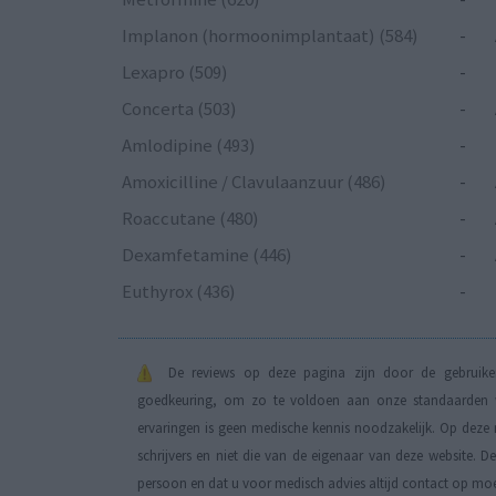
Implanon (hormoonimplantaat) (584)
-
Lexapro (509)
-
Concerta (503)
-
Amlodipine (493)
-
Amoxicilline / Clavulaanzuur (486)
-
Roaccutane (480)
-
Dexamfetamine (446)
-
Euthyrox (436)
-
De reviews op deze pagina zijn door de gebruiker
goedkeuring, om zo te voldoen aan onze standaarden wa
ervaringen is geen medische kennis noodzakelijk. Op deze 
schrijvers en niet die van de eigenaar van deze website. 
persoon en dat u voor medisch advies altijd contact op mo