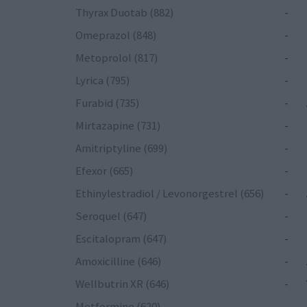
Thyrax Duotab (882)
-
Omeprazol (848)
-
Metoprolol (817)
-
Lyrica (795)
-
Furabid (735)
-
Mirtazapine (731)
-
Amitriptyline (699)
-
Efexor (665)
-
Ethinylestradiol / Levonorgestrel (656)
-
Seroquel (647)
-
Escitalopram (647)
-
Amoxicilline (646)
-
Wellbutrin XR (646)
-
Metformine (620)
-