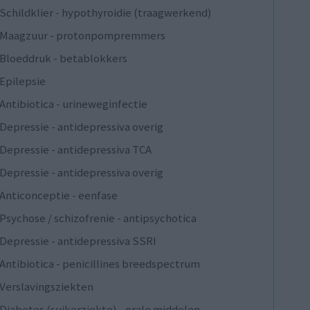
Schildklier - hypothyroidie (traagwerkend)
Maagzuur - protonpompremmers
Bloeddruk - betablokkers
Epilepsie
Antibiotica - urineweginfectie
Depressie - antidepressiva overig
Depressie - antidepressiva TCA
Depressie - antidepressiva overig
Anticonceptie - eenfase
Psychose / schizofrenie - antipsychotica
Depressie - antidepressiva SSRI
Antibiotica - penicillines breedspectrum
Verslavingsziekten
Diabetes (suikerziekte) - orale middelen