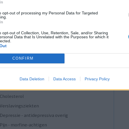
In
0 reacties
to opt-out of processing my Personal Data for Targeted
ing.
In
1
o opt-out of Collection, Use, Retention, Sale, and/or Sharing
ersonal Data that Is Unrelated with the Purposes for which it
lected.
Out
Anticonceptie - overig
CONFIRM
Depressie - antidepressiva SSRI
Depressie - antidepressiva SSRI
Data Deletion
Data Access
Privacy Policy
Depressie - antidepressiva SSRI
Cholesterol
Verslavingsziekten
Depressie - antidepressiva overig
Pijn - morfine-achtigen