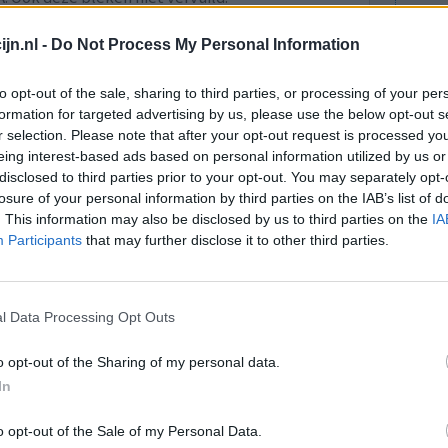
bevestigt onze eerdere uitspraken over het veilig
jn.nl -
Do Not Process My Personal Information
nnen paracetamol gewoon blijven innemen.”
Link naar nieuwsbericht
to opt-out of the sale, sharing to third parties, or processing of your per
formation for targeted advertising by us, please use the below opt-out s
r selection. Please note that after your opt-out request is processed y
lacht
leeftijd
algehele tevredenheid
eing interest-based ads based on personal information utilized by us or
disclosed to third parties prior to your opt-out. You may separately opt-
losure of your personal information by third parties on the IAB’s list of
1
. This information may also be disclosed by us to third parties on the
IA
Participants
that may further disclose it to other third parties.
l Data Processing Opt Outs
o opt-out of the Sharing of my personal data.
In
len stoppen
Effectiviteit
den dan
Hoeveelheid bijwerkingen
o opt-out of the Sale of my Personal Data.