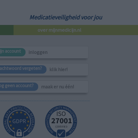
Medicatieveiligheid voor jou
over mijnmedicijn.nl
ijn account
inloggen
achtwoord vergeten?
klik hier!
og geen account?
maak er nu één!