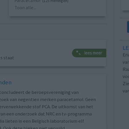
Paracetamol
(125 meningen)
Toon alle...
LE
lees meer
Erv
ts staat
van
Raa
voo
onden
Zie
va
 concludeert de beroepsvereniging van
zoek van negentien merken paracetamol. Geen
erverwekkende stof PCA. De uitkomst van het
van een onderzoek dat NRC en tv-programma
lieten in een Belgisch laboratorium elf
 Ook deze bleken niet vervuild.