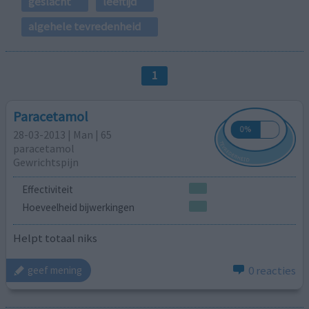
geslacht
leeftijd
algehele tevredenheid
1
Paracetamol
28-03-2013 | Man | 65
paracetamol
Gewrichtspijn
Effectiviteit
Hoeveelheid bijwerkingen
Helpt totaal niks
0 reacties
geef mening