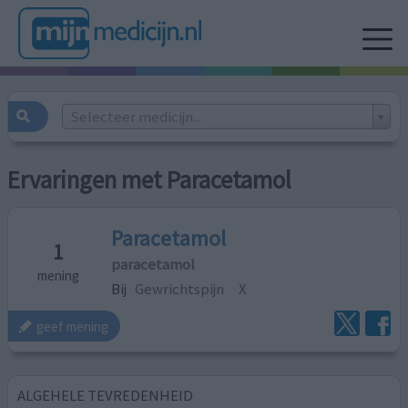
Selecteer medicijn...
Ervaringen met Paracetamol
Paracetamol
1
paracetamol
mening
Bij
Gewrichtspijn
X
geef mening
ALGEHELE TEVREDENHEID