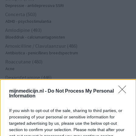
Depressie - antidepressiva SSRI
Concerta (503)
ADHD - psychostimulantia
Amlodipine (493)
Bloeddruk - calciumantagonisten
Amoxicilline / Clavulaanzuur (486)
Antibiotica - penicillines breedspectrum
Roaccutane (480)
Acne
Dexamfetamine (446)
ADHD - psychostimulantia
mijnmedicijn.nl -
Do Not Process My Personal
Euthyrox (436)
Information
Schildklier - hypothyroidie (traagwerkend)
If you wish to opt-out of the sale, sharing to third parties, or
processing of your personal or sensitive information for
De reviews op deze pagina zijn door de gebruikers
targeted advertising by us, please use the below opt-out
gegenereerd en vervolgens gelezen en aangepast alvorens
section to confirm your selection. Please note that after your
goedkeuring, om zo te voldoen aan onze standaarden wat betreft
opt-out request is processed you may continue seeing