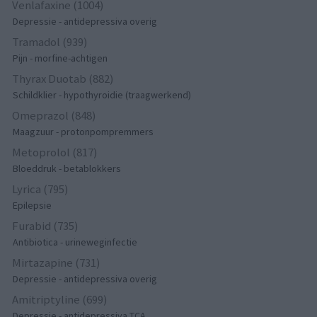
Venlafaxine (1004)
Depressie - antidepressiva overig
Tramadol (939)
Pijn - morfine-achtigen
Thyrax Duotab (882)
Schildklier - hypothyroidie (traagwerkend)
Omeprazol (848)
Maagzuur - protonpompremmers
Metoprolol (817)
Bloeddruk - betablokkers
Lyrica (795)
Epilepsie
Furabid (735)
Antibiotica - urineweginfectie
Mirtazapine (731)
Depressie - antidepressiva overig
Amitriptyline (699)
Depressie - antidepressiva TCA