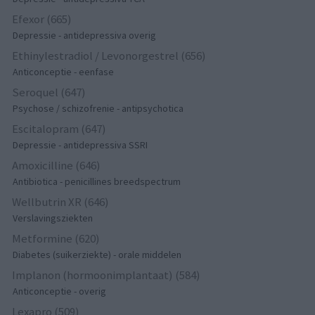
Efexor (665)
Depressie - antidepressiva overig
Ethinylestradiol / Levonorgestrel (656)
Anticonceptie - eenfase
Seroquel (647)
Psychose / schizofrenie - antipsychotica
Escitalopram (647)
Depressie - antidepressiva SSRI
Amoxicilline (646)
Antibiotica - penicillines breedspectrum
Wellbutrin XR (646)
Verslavingsziekten
Metformine (620)
Diabetes (suikerziekte) - orale middelen
Implanon (hormoonimplantaat) (584)
Anticonceptie - overig
Lexapro (509)