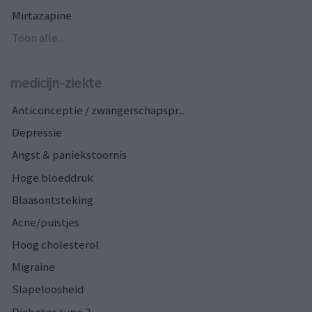
Mirtazapine
Toon alle...
medicijn-ziekte
Anticonceptie / zwangerschapspr...
Depressie
Angst & paniekstoornis
Hoge bloeddruk
Blaasontsteking
Acne/puistjes
Hoog cholesterol
Migraine
Slapeloosheid
Diabetes type 2