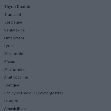
Thyrax Duotab
Tramadol
Sertraline
Venlafaxine
Omeprazol
Lyrica
Metoprolol
Efexor
Metformine
Amitriptyline
Seroquel
Ethinylestradiol / Levonorgestrel
Lexapro
Amoxicilline