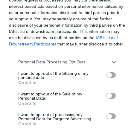
een review voor een medicijn. Voor het delen van ervaringen is
interest-based ads based on personal information utilized by
geen medische kennis noodzakelijk. Op deze manier geven de
us or personal information disclosed to third parties prior to
reviews alleen een beeld van de ervaring van de schrijvers en niet
your opt-out. You may separately opt-out of the further
die van de eigenaar van deze website. Denk er aan dat de
disclosure of your personal information by third parties on the
ervaringen kunnen verschillen van persoon tot persoon en dat u
IAB’s list of downstream participants. This information may
voor medisch advies altijd contact op moet nemen met uw arts of
also be disclosed by us to third parties on the
IAB’s List of
apotheker.
Downstream Participants
that may further disclose it to other
third parties.
Personal Data Processing Opt Outs
I want to opt-out of the Sharing of my
personal data.
Opted In
I want to opt-out of the Sale of my
Personal Data.
Opted In
I want to opt-out of processing my
Personal Data for Targeted Advertising.
Opted In