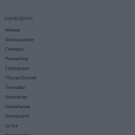
medicijnen
Mirena
Simvastatine
Champix
Paroxetine
Citalopram
Thyrax Duotab
Tramadol
Sertraline
Venlafaxine
Omeprazol
Lyrica
Metoprolol