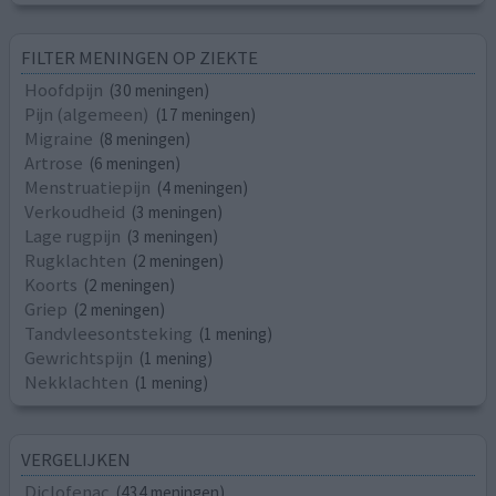
FILTER MENINGEN OP ZIEKTE
Hoofdpijn
(30 meningen)
Pijn (algemeen)
(17 meningen)
Migraine
(8 meningen)
Artrose
(6 meningen)
Menstruatiepijn
(4 meningen)
Verkoudheid
(3 meningen)
Lage rugpijn
(3 meningen)
Rugklachten
(2 meningen)
Koorts
(2 meningen)
Griep
(2 meningen)
Tandvleesontsteking
(1 mening)
Gewrichtspijn
(1 mening)
Nekklachten
(1 mening)
VERGELIJKEN
Diclofenac
(434 meningen)