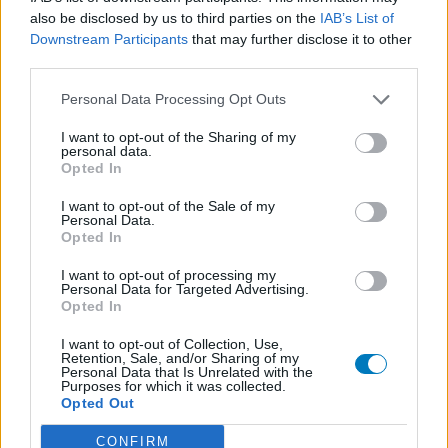
Amoxicilline (646)
also be disclosed by us to third parties on the
IAB’s List of
Downstream Participants
that may further disclose it to other
Antibiotica - penicillines breedspectrum
third parties.
Wellbutrin XR (646)
Verslavingsziekten
Personal Data Processing Opt Outs
Metformine (620)
I want to opt-out of the Sharing of my
Diabetes (suikerziekte) - orale middelen
personal data.
Opted In
Implanon (hormoonimplantaat) (584)
Anticonceptie - overig
I want to opt-out of the Sale of my
Personal Data.
Lexapro (509)
Opted In
Depressie - antidepressiva SSRI
I want to opt-out of processing my
Concerta (503)
Personal Data for Targeted Advertising.
ADHD - psychostimulantia
Opted In
Amlodipine (493)
I want to opt-out of Collection, Use,
Bloeddruk - calciumantagonisten
Retention, Sale, and/or Sharing of my
Personal Data that Is Unrelated with the
Amoxicilline / Clavulaanzuur (486)
Purposes for which it was collected.
Opted Out
Antibiotica - penicillines breedspectrum
Roaccutane (480)
CONFIRM