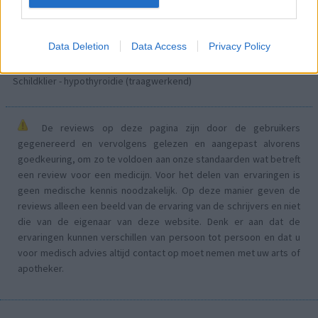
Acne
Dexamfetamine (446)
ADHD - psychostimulantia
Data Deletion
Data Access
Privacy Policy
Euthyrox (436)
Schildklier - hypothyroidie (traagwerkend)
De reviews op deze pagina zijn door de gebruikers
gegenereerd en vervolgens gelezen en aangepast alvorens
goedkeuring, om zo te voldoen aan onze standaarden wat betreft
een review voor een medicijn. Voor het delen van ervaringen is
geen medische kennis noodzakelijk. Op deze manier geven de
reviews alleen een beeld van de ervaring van de schrijvers en niet
die van de eigenaar van deze website. Denk er aan dat de
ervaringen kunnen verschillen van persoon tot persoon en dat u
voor medisch advies altijd contact op moet nemen met uw arts of
apotheker.