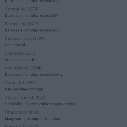
Depressie - antidepressiva SSRI
Sertraline (1274)
Depressie - antidepressiva SSRI
Paroxetine (1272)
Depressie - antidepressiva SSRI
Simvastatine (1228)
Cholesterol
Champix (1187)
Verslavingsziekten
Venlafaxine (1004)
Depressie - antidepressiva overig
Tramadol (939)
Pijn - morfine-achtigen
Thyrax Duotab (882)
Schildklier - hypothyroidie (traagwerkend)
Omeprazol (848)
Maagzuur - protonpompremmers
Metoprolol (817)