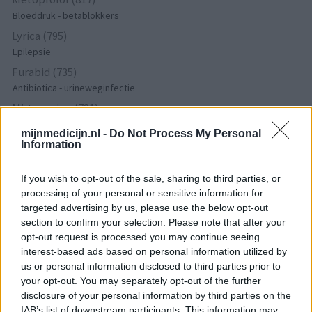
Bloeddruk - betablokkers
Lyrica (795)
Epilepsie
Furabid (735)
Antibiotica - urineweginfectie
Mirtazapine (731)
Depressie - antidepressiva overig
mijnmedicijn.nl -
Do Not Process My Personal
Amitriptyline (699)
Information
Depressie - antidepressiva TCA
If you wish to opt-out of the sale, sharing to third parties, or
Efexor (665)
processing of your personal or sensitive information for
Depressie - antidepressiva overig
targeted advertising by us, please use the below opt-out
Ethinylestradiol / Levonorgestrel (656)
section to confirm your selection. Please note that after your
Anticonceptie - eenfase
opt-out request is processed you may continue seeing
Seroquel (647)
interest-based ads based on personal information utilized by
us or personal information disclosed to third parties prior to
Psychose / schizofrenie - antipsychotica
your opt-out. You may separately opt-out of the further
Escitalopram (647)
disclosure of your personal information by third parties on the
Depressie - antidepressiva SSRI
IAB’s list of downstream participants. This information may