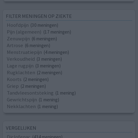
FILTER MENINGEN OP ZIEKTE
Hoofdpijn
(30 meningen)
Pijn (algemeen)
(17 meningen)
Zenuwpijn
(6 meningen)
Artrose
(6 meningen)
Menstruatiepijn
(4 meningen)
Verkoudheid
(3 meningen)
Lage rugpijn
(3 meningen)
Rugklachten
(2 meningen)
Koorts
(2 meningen)
Griep
(2 meningen)
Tandvleesontsteking
(1 mening)
Gewrichtspijn
(1 mening)
Nekklachten
(1 mening)
VERGELIJKEN
Diclofenac
(434 meningen)