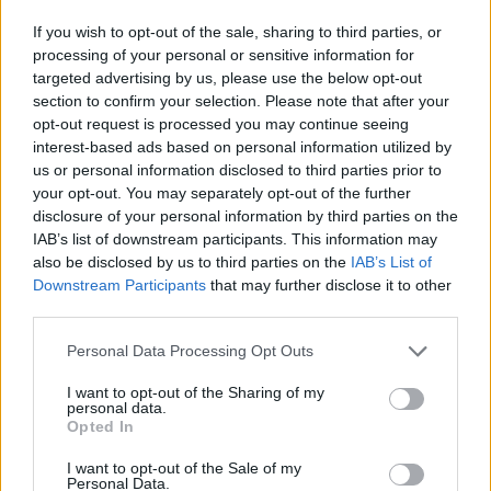
Amoxicilline (646)
If you wish to opt-out of the sale, sharing to third parties, or
Antibiotica - penicillines breedspectrum
processing of your personal or sensitive information for
Wellbutrin XR (646)
targeted advertising by us, please use the below opt-out
Verslavingsziekten
section to confirm your selection. Please note that after your
opt-out request is processed you may continue seeing
Metformine (620)
interest-based ads based on personal information utilized by
Diabetes (suikerziekte) - orale middelen
us or personal information disclosed to third parties prior to
Implanon (hormoonimplantaat) (584)
your opt-out. You may separately opt-out of the further
Anticonceptie - overig
disclosure of your personal information by third parties on the
Lexapro (509)
IAB’s list of downstream participants. This information may
also be disclosed by us to third parties on the
IAB’s List of
Depressie - antidepressiva SSRI
Downstream Participants
that may further disclose it to other
Concerta (503)
third parties.
ADHD - psychostimulantia
Personal Data Processing Opt Outs
Amlodipine (493)
Bloeddruk - calciumantagonisten
I want to opt-out of the Sharing of my
personal data.
Amoxicilline / Clavulaanzuur (486)
Opted In
Antibiotica - penicillines breedspectrum
Roaccutane (480)
I want to opt-out of the Sale of my
Personal Data.