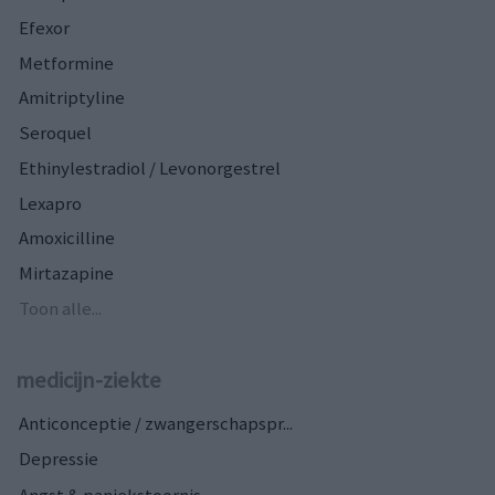
Efexor
Metformine
Amitriptyline
Seroquel
Ethinylestradiol / Levonorgestrel
Lexapro
Amoxicilline
Mirtazapine
Toon alle...
medicijn-ziekte
Anticonceptie / zwangerschapspr...
Depressie
Angst & paniekstoornis