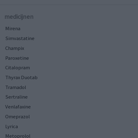
medicijnen
Mirena
Simvastatine
Champix
Paroxetine
Citalopram
Thyrax Duotab
Tramadol
Sertraline
Venlafaxine
Omeprazol
Lyrica
Metoprolol