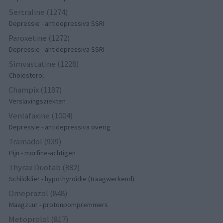
Sertraline (1274)
Depressie - antidepressiva SSRI
Paroxetine (1272)
Depressie - antidepressiva SSRI
Simvastatine (1228)
Cholesterol
Champix (1187)
Verslavingsziekten
Venlafaxine (1004)
Depressie - antidepressiva overig
Tramadol (939)
Pijn - morfine-achtigen
Thyrax Duotab (882)
Schildklier - hypothyroidie (traagwerkend)
Omeprazol (848)
Maagzuur - protonpompremmers
Metoprolol (817)