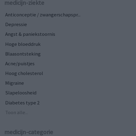
medicijn-ziekte
Anticonceptie / zwangerschapspr...
Depressie
Angst & paniekstoornis
Hoge bloeddruk
Blaasontsteking
Acne/puistjes
Hoog cholesterol
Migraine
Slapeloosheid
Diabetes type 2
Toon alle...
medicijn-categorie