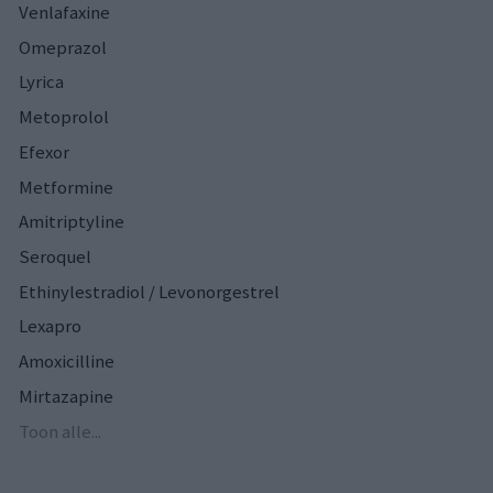
Venlafaxine
Omeprazol
Lyrica
Metoprolol
Efexor
Metformine
Amitriptyline
Seroquel
Ethinylestradiol / Levonorgestrel
Lexapro
Amoxicilline
Mirtazapine
Toon alle...