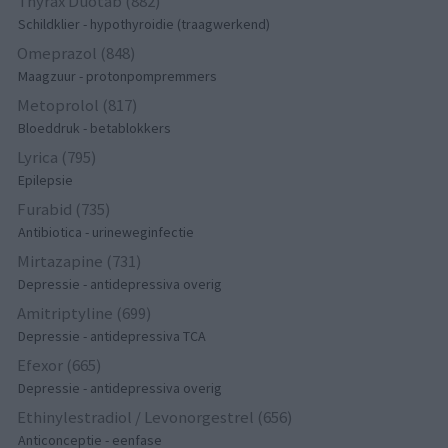
Thyrax Duotab (882)
Schildklier - hypothyroidie (traagwerkend)
Omeprazol (848)
Maagzuur - protonpompremmers
Metoprolol (817)
Bloeddruk - betablokkers
Lyrica (795)
Epilepsie
Furabid (735)
Antibiotica - urineweginfectie
Mirtazapine (731)
Depressie - antidepressiva overig
Amitriptyline (699)
Depressie - antidepressiva TCA
Efexor (665)
Depressie - antidepressiva overig
Ethinylestradiol / Levonorgestrel (656)
Anticonceptie - eenfase