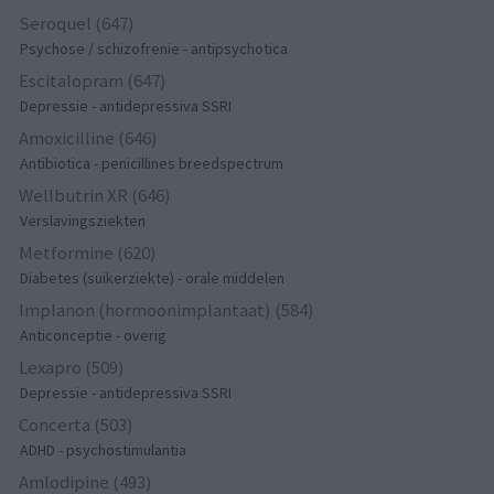
Seroquel (647)
Psychose / schizofrenie - antipsychotica
Escitalopram (647)
Depressie - antidepressiva SSRI
Amoxicilline (646)
Antibiotica - penicillines breedspectrum
Wellbutrin XR (646)
Verslavingsziekten
Metformine (620)
Diabetes (suikerziekte) - orale middelen
Implanon (hormoonimplantaat) (584)
Anticonceptie - overig
Lexapro (509)
Depressie - antidepressiva SSRI
Concerta (503)
ADHD - psychostimulantia
Amlodipine (493)