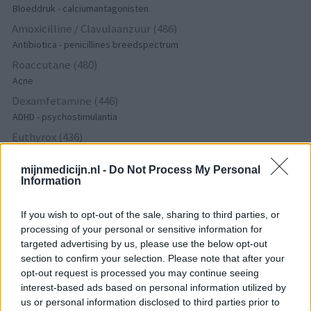
Bloeddruk - calciumantagonisten
Amoxicilline / Clavulaanzuur (486)
Antibiotica - penicillines breedspectrum
Roaccutane (480)
Acne
Dexamfetamine (446)
ADHD - psychostimulantia
Euthyrox (436)
Schildklier - hypothyroidie (traagwerkend)
mijnmedicijn.nl -
Do Not Process My Personal
Information
De reviews op deze pagina zijn door de gebruikers
gegenereerd en vervolgens gelezen en aangepast alvorens
If you wish to opt-out of the sale, sharing to third parties, or
processing of your personal or sensitive information for
goedkeuring, om zo te voldoen aan onze standaarden wat betreft
targeted advertising by us, please use the below opt-out
een review voor een medicijn. Voor het delen van ervaringen is
section to confirm your selection. Please note that after your
geen medische kennis noodzakelijk. Op deze manier geven de
opt-out request is processed you may continue seeing
reviews alleen een beeld van de ervaring van de schrijvers en niet
interest-based ads based on personal information utilized by
die van de eigenaar van deze website. Denk er aan dat de
us or personal information disclosed to third parties prior to
ervaringen kunnen verschillen van persoon tot persoon en dat u