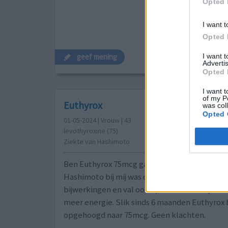
Opted 
I want t
Opted 
I want 
geef mening
Advertis
Opted 
I want t
of my P
Euthyrox
was col
Opted 
01-05-2024 | Vrouw | 43
levothyroxine (75)
Ziekte van Hashimoto
Ben Euthyrox 75mcg gaan gebruiken omdat e
Hashimoto bij mij was ontdekt. Ik ervaar geen
bijwerkingen en val ook opeens makkelijker a
meer energie. Slik sinds 6 maanden Euthyro
opgehoogd naar 75mcg. Geen klachten.