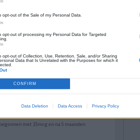
In
rusteloos
o opt-out of the Sale of my Personal Data.
onregelmatig ademhalingspatroon
In
0 reacties
to opt-out of processing my Personal Data for Targeted
ing.
In
o opt-out of Collection, Use, Retention, Sale, and/or Sharing
ersonal Data that Is Unrelated with the Purposes for which it
lected.
Out
CONFIRM
r
Effectiviteit
Data Deletion
Data Access
Privacy Policy
Hoeveelheid bijwerkingen
f en heb
x begonnen met 25mcg en na 5 maanden