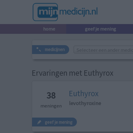
home
geef je mening
Selecteer een ander medicij
medicijnen
Ervaringen met Euthyrox
Euthyrox
38
levothyroxine
meningen
geef je mening