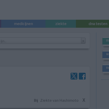
medicijnen
ziekte
dna testen
m
n...
w
n
X
Bij
Ziekte van Hashimoto