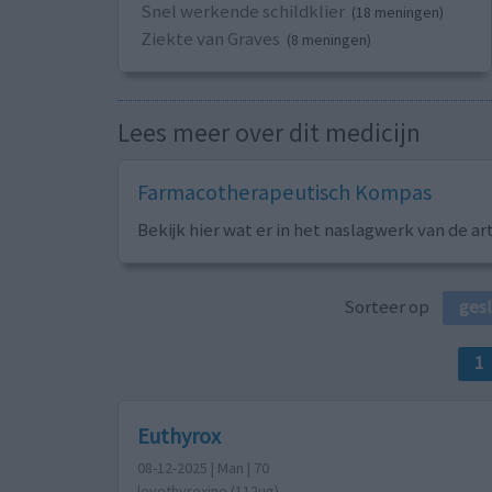
Snel werkende schildklier
(18 meningen)
Ziekte van Graves
(8 meningen)
Lees meer over dit medicijn
Farmacotherapeutisch Kompas
Bekijk hier wat er in het naslagwerk van de ar
Sorteer op
ges
1
Euthyrox
08-12-2025 | Man | 70
levothyroxine (112ug)