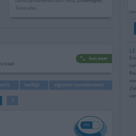
Levothyroxinenatrium Teva
(24 meningen)
Toon alle...
LE
Erv
lees meer
ts staat
van
Raa
voo
lacht
leeftijd
algehele tevredenheid
Zie
va
2