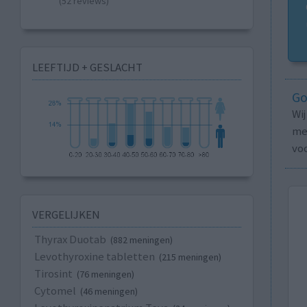
(52 reviews)
LEEFTIJD + GESLACHT
Go
Wi
med
vo
VERGELIJKEN
Thyrax Duotab
(882 meningen)
Levothyroxine tabletten
(215 meningen)
Tirosint
(76 meningen)
Cytomel
(46 meningen)