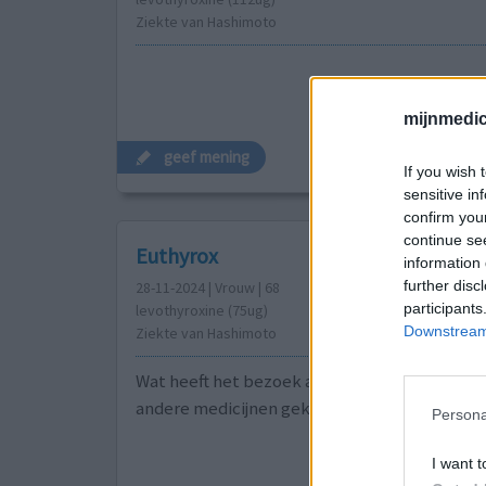
Ziekte van Hashimoto
mijnmedici
geef mening
If you wish 
sensitive in
confirm you
continue se
Euthyrox
information 
further disc
28-11-2024 | Vrouw | 68
participants
levothyroxine (75ug)
Downstream 
Ziekte van Hashimoto
Wat heeft het bezoek aan de arts opgeleverd 
andere medicijnen gekregen en hoe voelt u zi
Persona
I want t