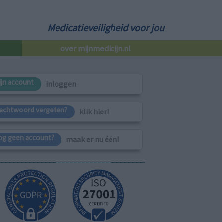
Medicatieveiligheid voor jou
over mijnmedicijn.nl
ijn account
inloggen
achtwoord vergeten?
klik hier!
og geen account?
maak er nu één!