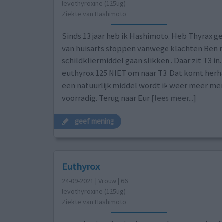
levothyroxine (125ug)
Ziekte van Hashimoto
Sinds 13 jaar heb ik Hashimoto. Heb Thyrax g
van huisarts stoppen vanwege klachten Ben n
schildkliermiddel gaan slikken . Daar zit T3 in.
euthyrox 125 NIET om naar T3. Dat komt herh
een natuurlijk middel wordt ik weer meer mens
voorradig. Terug naar Eur
[lees meer...]
geef mening
Euthyrox
24-09-2021 | Vrouw | 66
levothyroxine (125ug)
Ziekte van Hashimoto