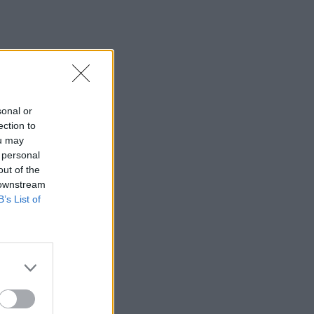
sonal or
ection to
ou may
 personal
out of the
 downstream
B’s List of