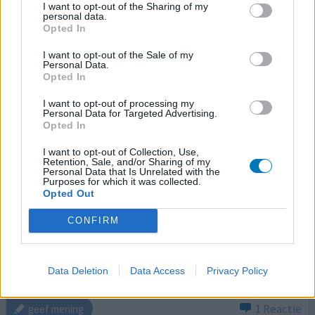
I want to opt-out of the Sharing of my
temazepam (20mg)
personal data.
Slapeloosheid
Opted In
Effectiviteit
I want to opt-out of the Sale of my
Personal Data.
Hoeveelheid bijwerkingen
Opted In
Bijwerkingen
I want to opt-out of processing my
hartklopping
zweten
nachtmerries
Personal Data for Targeted Advertising.
Opted In
moeite met slapen
Jeuk op hoofdhuid
I want to opt-out of Collection, Use,
Retention, Sale, and/or Sharing of my
Ik gebruikte al jaren Temazepam tebletten 10 mg, tot
Personal Data that Is Unrelated with the
Purposes for which it was collected.
volle tevredenheid en geen merkbare bijwerkingen. Ook
Opted Out
kon ik de tabletten doormidden breken om af te bouwen.
Doordat die al geruime tijd niet meer leverbaar zijn
CONFIRM
moest ik noodgedwongen overstappen op capsules van
20mg. Waar je dus na 1 week ook aan verslaafd bent en
nog moeilijker is om mee te stoppen. Toen ik dat een
Data Deletion
Data Access
Privacy Policy
[lees meer...]
1 Reactie
geef mening