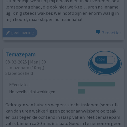
Dit medicijn werkt bij mij helaas niet. In het verleden ook
lorazepam gehad, die ook niet werkte… uren na inname
lig ik nig steeds wakker. Wel hoofdpijn en enorm wazig in
mijn hoofd, maar slapen ho maar haha!
3 reacties
geef mening
Temazepam
08-02-2025 | Man | 30
temazepam (10mg)
Slapeloosheid
Effectiviteit
Hoeveelheid bijwerkingen
Gekregen van huisarts wegens slecht inslapen (soms). Ik
kan dan uren wakkerliggen zonder aanwijsbare oorzaak
en pas tegen de ochtend in slaap vallen. Met temazepam
val ik binnen ca 30 min. in slaap. Goed in te nemen en geen