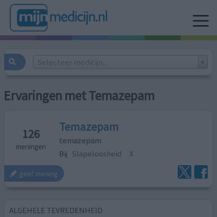
Selecteer medicijn...
Ervaringen met Temazepam
Temazepam
126
temazepam
meningen
Bij
Slapeloosheid
X
geef mening
ALGEHELE TEVREDENHEID