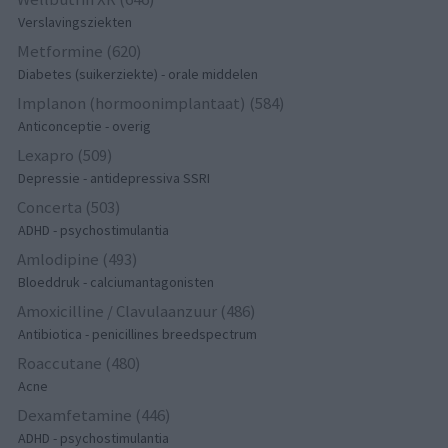
Verslavingsziekten
Metformine (620)
Diabetes (suikerziekte) - orale middelen
Implanon (hormoonimplantaat) (584)
Anticonceptie - overig
Lexapro (509)
Depressie - antidepressiva SSRI
Concerta (503)
ADHD - psychostimulantia
Amlodipine (493)
Bloeddruk - calciumantagonisten
Amoxicilline / Clavulaanzuur (486)
Antibiotica - penicillines breedspectrum
Roaccutane (480)
Acne
Dexamfetamine (446)
ADHD - psychostimulantia