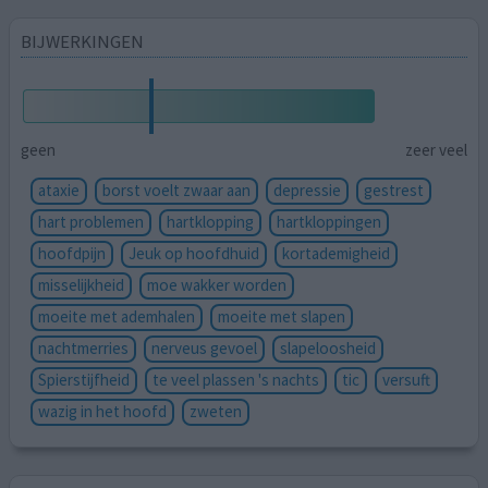
BIJWERKINGEN
geen
zeer veel
ataxie
borst voelt zwaar aan
depressie
gestrest
hart problemen
hartklopping
hartkloppingen
hoofdpijn
Jeuk op hoofdhuid
kortademigheid
misselijkheid
moe wakker worden
moeite met ademhalen
moeite met slapen
nachtmerries
nerveus gevoel
slapeloosheid
Spierstijfheid
te veel plassen 's nachts
tic
versuft
wazig in het hoofd
zweten