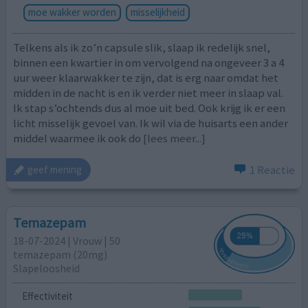
moe wakker worden
misselijkheid
Telkens als ik zo’n capsule slik, slaap ik redelijk snel,
binnen een kwartier in om vervolgend na ongeveer 3 a 4
uur weer klaarwakker te zijn, dat is erg naar omdat het
midden in de nacht is en ik verder niet meer in slaap val.
Ik stap s’ochtends dus al moe uit bed. Ook krijg ik er een
licht misselijk gevoel van. Ik wil via de huisarts een ander
middel waarmee ik ook do
[lees meer...]
1 Reactie
geef mening
Temazepam
18-07-2024 | Vrouw | 50
temazepam (20mg)
Slapeloosheid
Effectiviteit