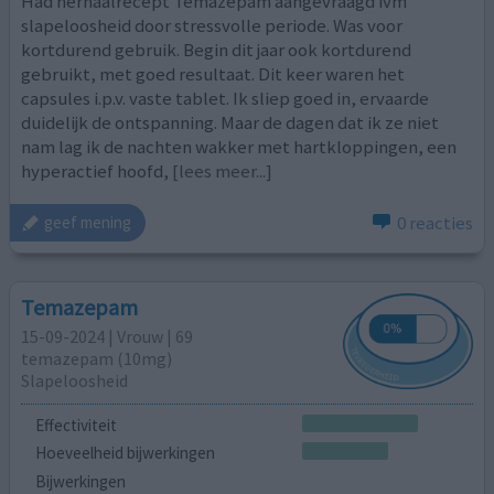
Had herhaalrecept Temazepam aangevraagd ivm
slapeloosheid door stressvolle periode. Was voor
kortdurend gebruik. Begin dit jaar ook kortdurend
gebruikt, met goed resultaat. Dit keer waren het
capsules i.p.v. vaste tablet. Ik sliep goed in, ervaarde
duidelijk de ontspanning. Maar de dagen dat ik ze niet
nam lag ik de nachten wakker met hartkloppingen, een
hyperactief hoofd,
[lees meer...]
0 reacties
geef mening
Temazepam
15-09-2024 | Vrouw | 69
temazepam (10mg)
Slapeloosheid
Effectiviteit
Hoeveelheid bijwerkingen
Bijwerkingen