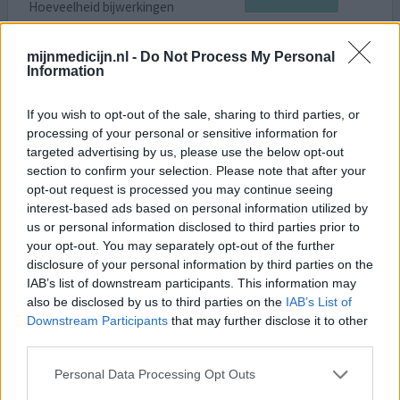
Hoeveelheid bijwerkingen
Bijwerkingen
nerveus gevoel
Spierstijfheid
misselijkheid
mijnmedicijn.nl -
Do Not Process My Personal
Information
hoofdpijn
If you wish to opt-out of the sale, sharing to third parties, or
Sinds de Temazepam capsules van Teva en Mylan niet
processing of your personal or sensitive information for
meer leverbaar zijn gebruik ik de Capsules 20mg van CF.
targeted advertising by us, please use the below opt-out
Wat zijn die verschrikkelijk. Ja ik slaap in maar word
section to confirm your selection. Please note that after your
gedurende nacht vaak wakker. Bij het opstaan heb ik
opt-out request is processed you may continue seeing
hoofdpijn en gedurende ik wat langer wakker ben word ik
interest-based ads based on personal information utilized by
ontzettend nerveus, stijve spieren en met vlagen een
us or personal information disclosed to third parties prior to
misselijk gevoel. Met andere merken nooit last van
your opt-out. You may separately opt-out of the further
g
[lees meer...]
disclosure of your personal information by third parties on the
IAB’s list of downstream participants. This information may
also be disclosed by us to third parties on the
IAB’s List of
0 reacties
geef mening
Downstream Participants
that may further disclose it to other
third parties.
Temazepam
Personal Data Processing Opt Outs
17-06-2024 | Vrouw | 71