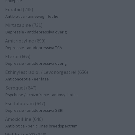
Epilepsie
Furabid (735)
Antibiotica - urineweginfectie
Mirtazapine (731)
Depressie - antidepressiva overig
Amitriptyline (699)
Depressie - antidepressiva TCA
Efexor (665)
Depressie - antidepressiva overig
Ethinylestradiol / Levonorgestrel (656)
Anticonceptie - eenfase
Seroquel (647)
Psychose / schizofrenie - antipsychotica
Escitalopram (647)
Depressie - antidepressiva SSRI
Amoxicilline (646)
Antibiotica - penicillines breedspectrum
Wellbutrin XR (646)