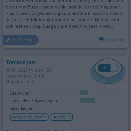
Zo vermoeiend. Maar nu met medicatie gaat het niet veel
beter. Max 5u per nacht als ik capsule op heb. Mag maar
max 1x per 3 dagen een capsule nemen. Er is ook ontdekt
dat m'n schildklier niet goed functioneert. Niet te snel,
ook niet te traag. Dus ga onderzoek tra
[lees meer...]
0 reacties
geef mening
Temazepam
06-08-2025 | Vrouw | 24
temazepam (10mg)
Slapeloosheid
Effectiviteit
Hoeveelheid bijwerkingen
Bijwerkingen
wazig in het hoofd
hoofdpijn