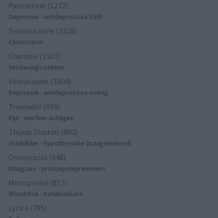
Paroxetine (1272)
Depressie - antidepressiva SSRI
Simvastatine (1228)
Cholesterol
Champix (1187)
Verslavingsziekten
Venlafaxine (1004)
Depressie - antidepressiva overig
Tramadol (939)
Pijn - morfine-achtigen
Thyrax Duotab (882)
Schildklier - hypothyroidie (traagwerkend)
Omeprazol (848)
Maagzuur - protonpompremmers
Metoprolol (817)
Bloeddruk - betablokkers
Lyrica (795)