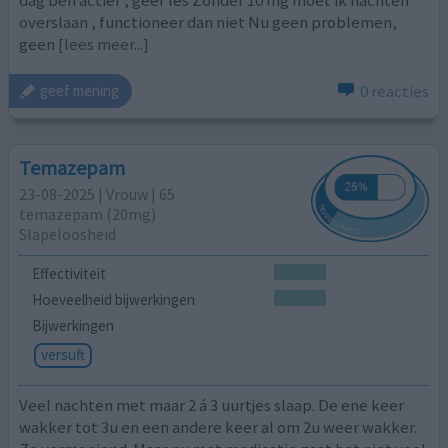
dag ben actief , geef les Zonder 10 mg moet ik nachten
overslaan , functioneer dan niet Nu geen problemen,
geen
[lees meer...]
0 reacties
geef mening
Temazepam
23-08-2025 | Vrouw | 65
temazepam (20mg)
Slapeloosheid
Effectiviteit
Hoeveelheid bijwerkingen
Bijwerkingen
versuft
Veel nachten met maar 2 á 3 uurtjes slaap. De ene keer
wakker tot 3u en een andere keer al om 2u weer wakker.