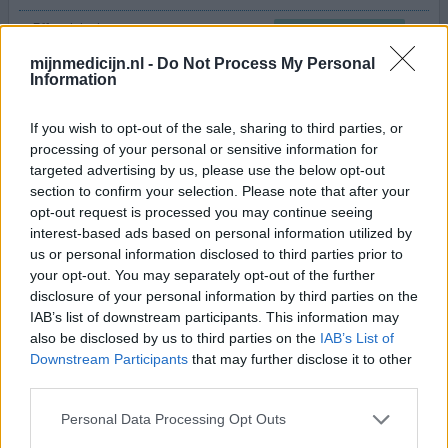
Effectiviteit
Hoeveelheid bijwerkingen
mijnmedicijn.nl -
Do Not Process My Personal
Information
Na een hele zware depressie (zelfmoord, totaal niet
meer eten, zeer donkere dagen ) schreef mijn arts
If you wish to opt-out of the sale, sharing to third parties, or
zolpidem voor. In het begin nam ik 4(!) tabletten
processing of your personal or sensitive information for
tegelijkertijd en dan duurde het nog soms meer dan 2u
targeted advertising by us, please use the below opt-out
voor ik sliep. Ik heb na mijn depressie enkele jaren niets
section to confirm your selection. Please note that after your
genomen maar 4 jaar geleden toch terug moeten
opt-out request is processed you may continue seeing
beginnen omdat ik totaal niet meer sliep en er insomnia
interest-based ads based on personal information utilized by
bij mij
[lees meer...]
us or personal information disclosed to third parties prior to
your opt-out. You may separately opt-out of the further
disclosure of your personal information by third parties on the
0 reacties
geef mening
IAB’s list of downstream participants. This information may
also be disclosed by us to third parties on the
IAB’s List of
Downstream Participants
that may further disclose it to other
third parties.
1
Personal Data Processing Opt Outs