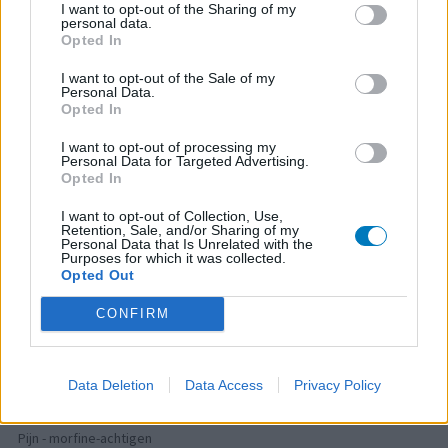
Medicijnen met de meeste ervaringen
I want to opt-out of the Sharing of my
personal data.
Opted In
Mirena (2378)
Anticonceptie - overig
I want to opt-out of the Sale of my
Personal Data.
Citalopram (1513)
Opted In
Depressie - antidepressiva SSRI
I want to opt-out of processing my
Sertraline (1274)
Personal Data for Targeted Advertising.
Depressie - antidepressiva SSRI
Opted In
Paroxetine (1272)
I want to opt-out of Collection, Use,
Depressie - antidepressiva SSRI
Retention, Sale, and/or Sharing of my
Personal Data that Is Unrelated with the
Simvastatine (1228)
Purposes for which it was collected.
Opted Out
Cholesterol
Champix (1187)
CONFIRM
Verslavingsziekten
Venlafaxine (1004)
Data Deletion
Data Access
Privacy Policy
Depressie - antidepressiva overig
Tramadol (939)
Pijn - morfine-achtigen