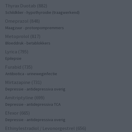
Thyrax Duotab (882)
Schildklier - hypothyroidie (traagwerkend)
Omeprazol (848)
Maagzuur - protonpompremmers
Metoprolol (817)
Bloeddruk - betablokkers
Lyrica (795)
Epilepsie
Furabid (735)
Antibiotica - urineweginfectie
Mirtazapine (731)
Depressie - antidepressiva overig
Amitriptyline (699)
Depressie - antidepressiva TCA
Efexor (665)
Depressie - antidepressiva overig
Ethinylestradiol / Levonorgestrel (656)