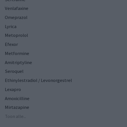
Venlafaxine
Omeprazol
Lyrica
Metoprolol
Efexor
Metformine
Amitriptyline
Seroquel
Ethinylestradiol / Levonorgestrel
Lexapro
Amoxicilline
Mirtazapine
Toon alle...