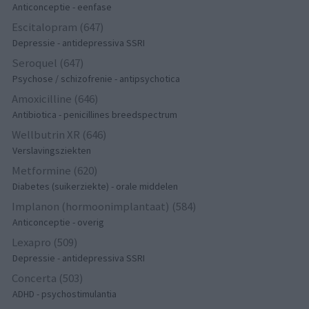
Anticonceptie - eenfase
Escitalopram (647)
Depressie - antidepressiva SSRI
Seroquel (647)
Psychose / schizofrenie - antipsychotica
Amoxicilline (646)
Antibiotica - penicillines breedspectrum
Wellbutrin XR (646)
Verslavingsziekten
Metformine (620)
Diabetes (suikerziekte) - orale middelen
Implanon (hormoonimplantaat) (584)
Anticonceptie - overig
Lexapro (509)
Depressie - antidepressiva SSRI
Concerta (503)
ADHD - psychostimulantia