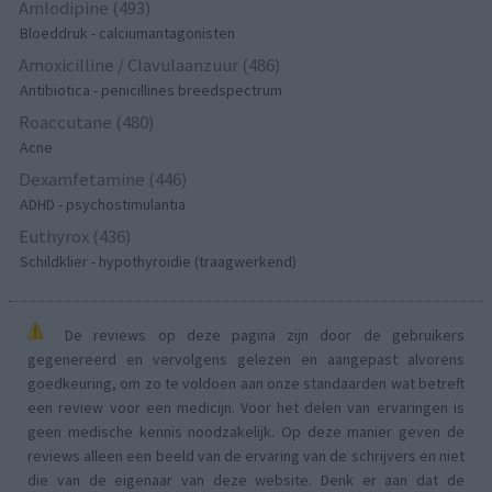
Amlodipine (493)
Bloeddruk - calciumantagonisten
Amoxicilline / Clavulaanzuur (486)
Antibiotica - penicillines breedspectrum
Roaccutane (480)
Acne
Dexamfetamine (446)
ADHD - psychostimulantia
Euthyrox (436)
Schildklier - hypothyroidie (traagwerkend)
De reviews op deze pagina zijn door de gebruikers
gegenereerd en vervolgens gelezen en aangepast alvorens
goedkeuring, om zo te voldoen aan onze standaarden wat betreft
een review voor een medicijn. Voor het delen van ervaringen is
geen medische kennis noodzakelijk. Op deze manier geven de
reviews alleen een beeld van de ervaring van de schrijvers en niet
die van de eigenaar van deze website. Denk er aan dat de