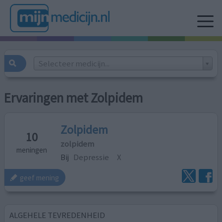
Selecteer medicijn...
Ervaringen met Zolpidem
Zolpidem
10
zolpidem
meningen
Bij
Depressie
X
geef mening
ALGEHELE TEVREDENHEID