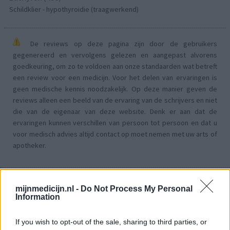
Schildklier - hypothyroidie (traagwerkend)
De reviews op deze pagina zijn door de gebruikers
gegenereerd en vervolgens gelezen en aangepast alvorens
goedkeuring, om zo te voldoen aan onze standaarden wat betreft
een review voor een medicijn. Voor het delen van ervaringen is
geen medische kennis noodzakelijk. Op deze manier geven de
reviews alleen een beeld van de ervaring van de schrijvers en niet
die van de eigenaar van deze website. Denk er aan dat de
ervaringen kunnen verschillen van persoon tot persoon en dat u
voor medisch advies altijd contact op moet nemen met uw arts of
apotheker.
mijnmedicijn.nl -
Do Not Process My Personal
Information
If you wish to opt-out of the sale, sharing to third parties, or