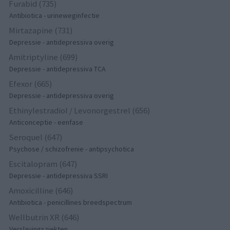
Furabid (735)
Antibiotica - urineweginfectie
Mirtazapine (731)
Depressie - antidepressiva overig
Amitriptyline (699)
Depressie - antidepressiva TCA
Efexor (665)
Depressie - antidepressiva overig
Ethinylestradiol / Levonorgestrel (656)
Anticonceptie - eenfase
Seroquel (647)
Psychose / schizofrenie - antipsychotica
Escitalopram (647)
Depressie - antidepressiva SSRI
Amoxicilline (646)
Antibiotica - penicillines breedspectrum
Wellbutrin XR (646)
Verslavingsziekten