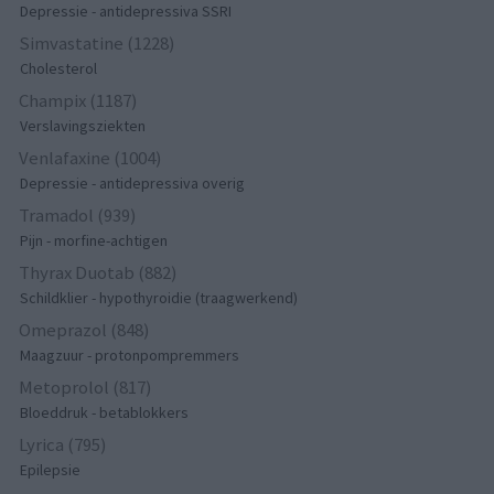
Depressie - antidepressiva SSRI
Simvastatine (1228)
Cholesterol
Champix (1187)
Verslavingsziekten
Venlafaxine (1004)
Depressie - antidepressiva overig
Tramadol (939)
Pijn - morfine-achtigen
Thyrax Duotab (882)
Schildklier - hypothyroidie (traagwerkend)
Omeprazol (848)
Maagzuur - protonpompremmers
Metoprolol (817)
Bloeddruk - betablokkers
Lyrica (795)
Epilepsie