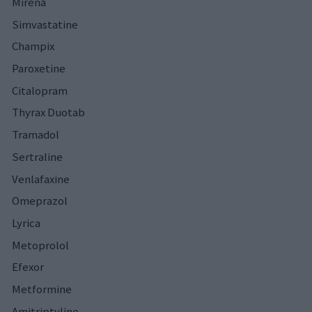
Mirena
Simvastatine
Champix
Paroxetine
Citalopram
Thyrax Duotab
Tramadol
Sertraline
Venlafaxine
Omeprazol
Lyrica
Metoprolol
Efexor
Metformine
Amitriptyline