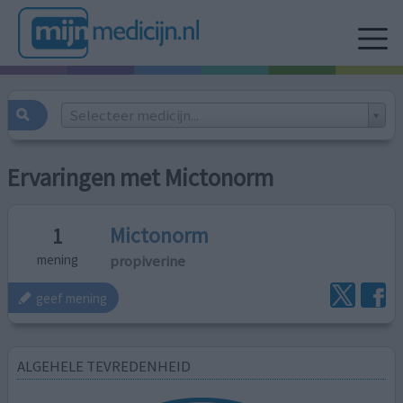
Selecteer medicijn...
Ervaringen met Mictonorm
Mictonorm
1
propiverine
mening
geef mening
ALGEHELE TEVREDENHEID