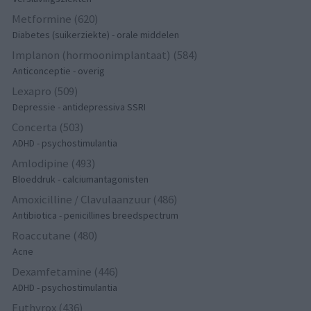
Metformine (620)
Diabetes (suikerziekte) - orale middelen
Implanon (hormoonimplantaat) (584)
Anticonceptie - overig
Lexapro (509)
Depressie - antidepressiva SSRI
Concerta (503)
ADHD - psychostimulantia
Amlodipine (493)
Bloeddruk - calciumantagonisten
Amoxicilline / Clavulaanzuur (486)
Antibiotica - penicillines breedspectrum
Roaccutane (480)
Acne
Dexamfetamine (446)
ADHD - psychostimulantia
Euthyrox (436)