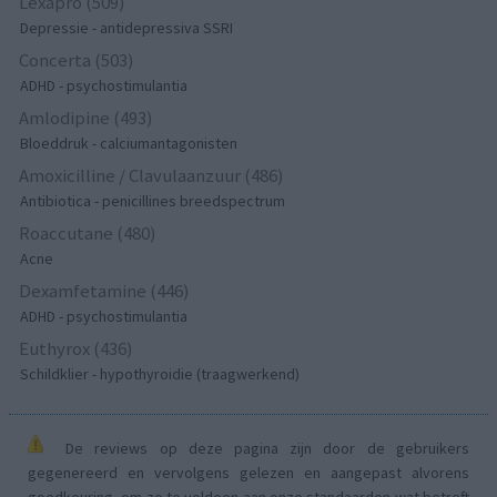
Lexapro (509)
Depressie - antidepressiva SSRI
Concerta (503)
ADHD - psychostimulantia
Amlodipine (493)
Bloeddruk - calciumantagonisten
Amoxicilline / Clavulaanzuur (486)
Antibiotica - penicillines breedspectrum
Roaccutane (480)
Acne
Dexamfetamine (446)
ADHD - psychostimulantia
Euthyrox (436)
Schildklier - hypothyroidie (traagwerkend)
De reviews op deze pagina zijn door de gebruikers
gegenereerd en vervolgens gelezen en aangepast alvorens