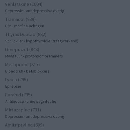
Venlafaxine (1004)
Depressie - antidepressiva overig
Tramadol (939)
Pijn - morfine-achtigen
Thyrax Duotab (882)
Schildklier - hypothyroidie (traagwerkend)
Omeprazol (848)
Maagzuur - protonpompremmers
Metoprolol (817)
Bloeddruk - betablokkers
Lyrica (795)
Epilepsie
Furabid (735)
Antibiotica - urineweginfectie
Mirtazapine (731)
Depressie - antidepressiva overig
Amitriptyline (699)