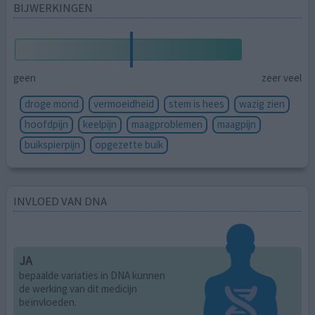
BIJWERKINGEN
geen
zeer veel
droge mond
vermoeidheid
stem is hees
wazig zien
hoofdpijn
keelpijn
maagproblemen
maagpijn
buikspierpijn
opgezette buik
INVLOED VAN DNA
JA
bepaalde variaties in DNA kunnen
de werking van dit medicijn
beïnvloeden.