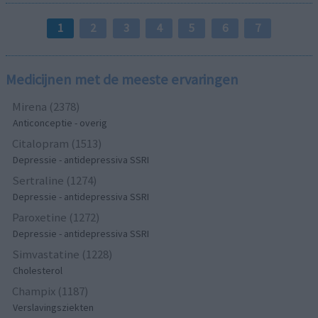
1
2
3
4
5
6
7
Medicijnen met de meeste ervaringen
Mirena (2378)
Anticonceptie - overig
Citalopram (1513)
Depressie - antidepressiva SSRI
Sertraline (1274)
Depressie - antidepressiva SSRI
Paroxetine (1272)
Depressie - antidepressiva SSRI
Simvastatine (1228)
Cholesterol
Champix (1187)
Verslavingsziekten