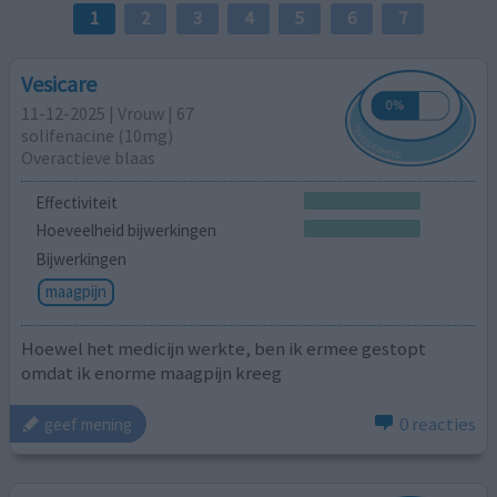
1
2
3
4
5
6
7
Vesicare
11-12-2025 | Vrouw | 67
solifenacine (10mg)
Overactieve blaas
Effectiviteit
Hoeveelheid bijwerkingen
Bijwerkingen
maagpijn
Hoewel het medicijn werkte, ben ik ermee gestopt
omdat ik enorme maagpijn kreeg
0 reacties
geef mening