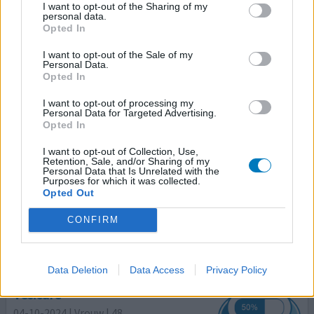
I want to opt-out of the Sharing of my
personal data.
Opted In
Vesicare
I want to opt-out of the Sale of my
09-01-2025 | Vrouw | 54
Personal Data.
solifenacine (5mg)
Opted In
Overactieve blaas
I want to opt-out of processing my
Personal Data for Targeted Advertising.
Effectiviteit
Opted In
Hoeveelheid bijwerkingen
Bijwerkingen
I want to opt-out of Collection, Use,
Retention, Sale, and/or Sharing of my
Jeuk over het hele lichaam
droge mond
Personal Data that Is Unrelated with the
Purposes for which it was collected.
Opted Out
Problemen met mijn suprapubische blaassonde
CONFIRM
0 reacties
geef mening
Data Deletion
Data Access
Privacy Policy
Vesicare
04-10-2024 | Vrouw | 48