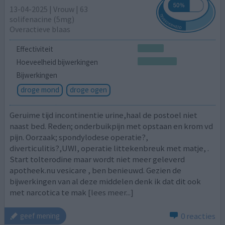
13-04-2025 | Vrouw | 63
solifenacine (5mg)
Overactieve blaas
Effectiviteit
Hoeveelheid bijwerkingen
Bijwerkingen
droge mond
droge ogen
Geruime tijd incontinentie urine,haal de postoel niet
naast bed. Reden; onderbuikpijn met opstaan en krom vd
pijn. Oorzaak; spondylodese operatie?,
diverticulitis?,UWI, operatie littekenbreuk met matje, .
Start tolterodine maar wordt niet meer geleverd
apotheek.nu vesicare , ben benieuwd. Gezien de
bijwerkingen van al deze middelen denk ik dat dit ook
met narcotica te mak
[lees meer...]
0 reacties
geef mening