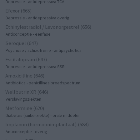
Depressie - antidepressiva TCA
Efexor (665)
Depressie - antidepressiva overig
Ethinylestradiol / Levonorgestrel (656)
Anticonceptie - eenfase
Seroquel (647)
Psychose / schizofrenie - antipsychotica
Escitalopram (647)
Depressie - antidepressiva SSRI
Amoxicilline (646)
Antibiotica - penicillines breedspectrum
Wellbutrin XR (646)
Verslavingsziekten
Metformine (620)
Diabetes (suikerziekte) - orale middelen
Implanon (hormoonimplantaat) (584)
Anticonceptie - overig