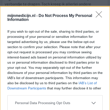
verbandje te dragen. Toch kreeg ik allerlei andere
klachten: hese stem, last van mijn maag, waarv
[lees
meer...]
mijnmedicijn.nl -
Do Not Process My Personal
Information
0 reacties
geef mening
If you wish to opt-out of the sale, sharing to third parties, or
processing of your personal or sensitive information for
targeted advertising by us, please use the below opt-out
Vesicare
section to confirm your selection. Please note that after your
19-02-2025 | Man | 73
opt-out request is processed you may continue seeing
solifenacine (5mg)
interest-based ads based on personal information utilized by
Overactieve blaas
us or personal information disclosed to third parties prior to
your opt-out. You may separately opt-out of the further
Effectiviteit
disclosure of your personal information by third parties on the
Hoeveelheid bijwerkingen
IAB’s list of downstream participants. This information may
also be disclosed by us to third parties on the
IAB’s List of
In aanvang 1 maand wel. effect Nu zeer twijfelachtig
Downstream Participants
that may further disclose it to other
third parties.
Overweeg om te stoppen
Personal Data Processing Opt Outs
0 reacties
geef mening