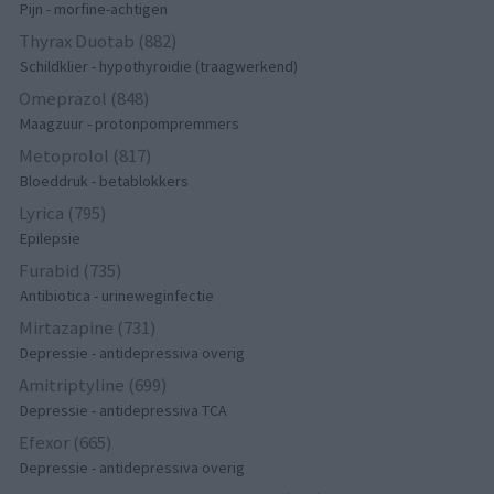
Pijn - morfine-achtigen
Thyrax Duotab (882)
Schildklier - hypothyroidie (traagwerkend)
Omeprazol (848)
Maagzuur - protonpompremmers
Metoprolol (817)
Bloeddruk - betablokkers
Lyrica (795)
Epilepsie
Furabid (735)
Antibiotica - urineweginfectie
Mirtazapine (731)
Depressie - antidepressiva overig
Amitriptyline (699)
Depressie - antidepressiva TCA
Efexor (665)
Depressie - antidepressiva overig