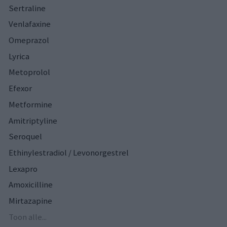
Sertraline
Venlafaxine
Omeprazol
Lyrica
Metoprolol
Efexor
Metformine
Amitriptyline
Seroquel
Ethinylestradiol / Levonorgestrel
Lexapro
Amoxicilline
Mirtazapine
Toon alle...