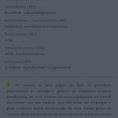
Amlodipine (493)
Bloeddruk - calciumantagonisten
Amoxicilline / Clavulaanzuur (486)
Antibiotica - penicillines breedspectrum
Roaccutane (480)
Acne
Dexamfetamine (446)
ADHD - psychostimulantia
Euthyrox (436)
Schildklier - hypothyroidie (traagwerkend)
De reviews op deze pagina zijn door de gebruikers
gegenereerd en vervolgens gelezen en aangepast alvorens
goedkeuring, om zo te voldoen aan onze standaarden wat betreft
een review voor een medicijn. Voor het delen van ervaringen is
geen medische kennis noodzakelijk. Op deze manier geven de
reviews alleen een beeld van de ervaring van de schrijvers en niet