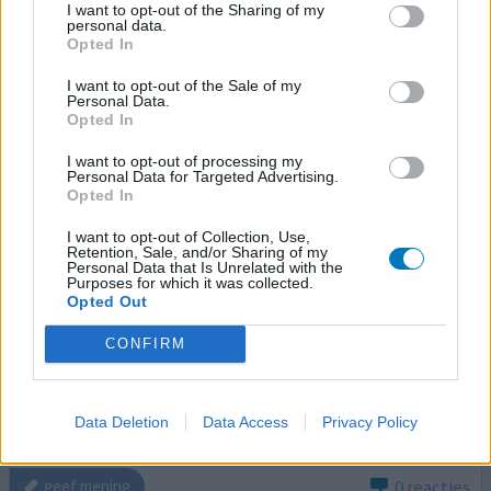
1 Reactie
I want to opt-out of the Sharing of my
geef mening
personal data.
Opted In
I want to opt-out of the Sale of my
Naltrexon
Personal Data.
Opted In
11-09-2010 | Man
naltrexon
I want to opt-out of processing my
Opiaten afhankelijkheid
Personal Data for Targeted Advertising.
Opted In
Effectiviteit
I want to opt-out of Collection, Use,
Hoeveelheid bijwerkingen
Retention, Sale, and/or Sharing of my
Personal Data that Is Unrelated with the
Purposes for which it was collected.
In eerste instantie had ik grote weerstand om het middel
Opted Out
te gaan slikken ,Maar ik vond de bijwerkingen van mijn
verslaving te ernstig om het niet te slikken.De eerste
CONFIRM
maand had ik in mijn visuele waarnemingen een soort van
beweging en ook voelde ik af en toe lichte prikkelingen
in mijn hersenen, m,aar dit nam geleidelijk af en ook had
Data Deletion
Data Access
Privacy Policy
ik de eerste twee weken een droge mond
[lees meer...]
0 reacties
geef mening