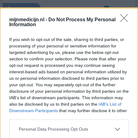
0 reacties
geef mening
mijnmedicijn.nl -
Do Not Process My Personal
Information
Naltrexon
If you wish to opt-out of the sale, sharing to third parties, or
19-11-2010 | Man
naltrexon
processing of your personal or sensitive information for
Alcoholverslaving/zucht
targeted advertising by us, please use the below opt-out
section to confirm your selection. Please note that after your
Effectiviteit
opt-out request is processed you may continue seeing
interest-based ads based on personal information utilized by
Hoeveelheid bijwerkingen
us or personal information disclosed to third parties prior to
your opt-out. You may separately opt-out of the further
Ik gebruik het nu pas 1 week, nauwelijks last van
disclosure of your personal information by third parties on the
bijwerkingen, klein beetje meer zweten. Voel me
IAB’s list of downstream participants. This information may
rustiger, zou een positieve bijwerking kunnen zijn. Maar
also be disclosed by us to third parties on the
IAB’s List of
kan ook komen doordat de zucht naar alcohol
Downstream Participants
that may further disclose it to other
verminderd. Mijn zucht naar alcohol is overigens (nog)
third parties.
niet helemaal verdwenen. Blijf het nog wel langer
proberen.
Personal Data Processing Opt Outs