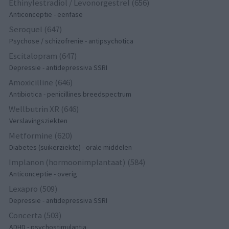
Ethinylestradiol / Levonorgestrel (656)
Anticonceptie - eenfase
Seroquel (647)
Psychose / schizofrenie - antipsychotica
Escitalopram (647)
Depressie - antidepressiva SSRI
Amoxicilline (646)
Antibiotica - penicillines breedspectrum
Wellbutrin XR (646)
Verslavingsziekten
Metformine (620)
Diabetes (suikerziekte) - orale middelen
Implanon (hormoonimplantaat) (584)
Anticonceptie - overig
Lexapro (509)
Depressie - antidepressiva SSRI
Concerta (503)
ADHD - psychostimulantia