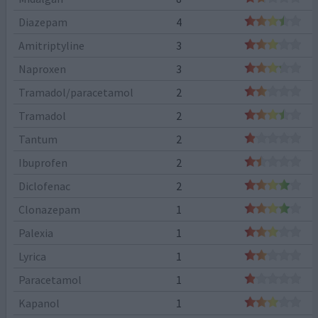
Diazepam
4
Amitriptyline
3
Naproxen
3
Tramadol/paracetamol
2
Tramadol
2
Tantum
2
Ibuprofen
2
Diclofenac
2
Clonazepam
1
Palexia
1
Lyrica
1
Paracetamol
1
Kapanol
1