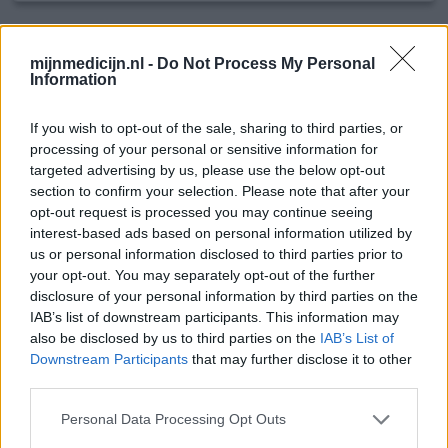
Clonazepam
mijnmedicijn.nl -
Do Not Process My Personal
16-02-2019 | Man | 35
Information
clonazepam
Nekklachten
If you wish to opt-out of the sale, sharing to third parties, or
processing of your personal or sensitive information for
Effectiviteit
targeted advertising by us, please use the below opt-out
Hoeveelheid bijwerkingen
section to confirm your selection. Please note that after your
opt-out request is processed you may continue seeing
Ergens in 2011 dit middel voorgeschreven gekregen door
interest-based ads based on personal information utilized by
een Neuroloog ivm langdurig aanhoudende nekkrampen.
us or personal information disclosed to third parties prior to
Dosering van eerst 3 maal daags 2mg, wat gewoon teveel
your opt-out. You may separately opt-out of the further
was en in zeer korte tijd naar 2 maal daags 1mg gegaan.
disclosure of your personal information by third parties on the
Dit tot op heden. Opzich is het een prettig middel en
IAB’s list of downstream participants. This information may
voor mijn gevoel iets minder suffer dan Diazepam. Het
also be disclosed by us to third parties on the
IAB’s List of
wordt eigenlijk voorgeschreven bij mensen met epi
[lees
Downstream Participants
that may further disclose it to other
meer...]
third parties.
Personal Data Processing Opt Outs
geef mening