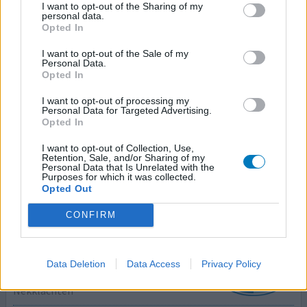
I want to opt-out of the Sharing of my
personal data.
Opted In
Diazepam
I want to opt-out of the Sale of my
04-06-2018 | Vrouw | 46
Personal Data.
diazepam
Opted In
Nekklachten
I want to opt-out of processing my
Personal Data for Targeted Advertising.
Effectiviteit
Opted In
Hoeveelheid bijwerkingen
I want to opt-out of Collection, Use,
Retention, Sale, and/or Sharing of my
monnikskapspier die pijnlijk is door stress
Personal Data that Is Unrelated with the
Purposes for which it was collected.
Opted Out
geef mening
CONFIRM
Palexia
15-01-2018 | Man | 63
Data Deletion
Data Access
Privacy Policy
tapentadol
Nekklachten