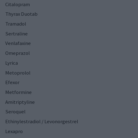
Citalopram
Thyrax Duotab
Tramadol
Sertraline
Venlafaxine
Omeprazol
Lyrica
Metoprolol
Efexor
Metformine
Amitriptyline
Seroquel
Ethinylestradiol / Levonorgestrel
Lexapro