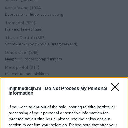
Venlafaxine (1004)
Depressie - antidepressiva overig
Tramadol (939)
Pijn - morfine-achtigen
Thyrax Duotab (882)
Schildklier - hypothyroidie (traagwerkend)
Omeprazol (848)
Maagzuur - protonpompremmers
Metoprolol (817)
Bloeddruk - betablokkers
Lyrica (795)
mijnmedicijn.nl -
Do Not Process My Personal
Epilepsie
Information
Furabid (735)
Antibiotica - urineweginfectie
If you wish to opt-out of the sale, sharing to third parties, or
Mirtazapine (731)
processing of your personal or sensitive information for
Depressie - antidepressiva overig
targeted advertising by us, please use the below opt-out
section to confirm your selection. Please note that after your
Amitriptyline (699)