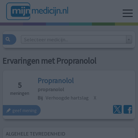
Selecteer medicijn...
Ervaringen met Propranolol
Propranolol
5
propranolol
meningen
Bij
Verhoogde hartslag
X
geef mening
ALGEHELE TEVREDENHEID