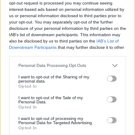
opt-out request is processed you may continue seeing
Depressie - antidepressiva TCA
interest-based ads based on personal information utilized by
Efexor (665)
us or personal information disclosed to third parties prior to
Depressie - antidepressiva overig
your opt-out. You may separately opt-out of the further
disclosure of your personal information by third parties on the
Ethinylestradiol / Levonorgestrel (656)
IAB’s list of downstream participants. This information may
Anticonceptie - eenfase
also be disclosed by us to third parties on the
IAB’s List of
Seroquel (647)
Downstream Participants
that may further disclose it to other
Psychose / schizofrenie - antipsychotica
third parties.
Escitalopram (647)
Personal Data Processing Opt Outs
Depressie - antidepressiva SSRI
Amoxicilline (646)
I want to opt-out of the Sharing of my
personal data.
Antibiotica - penicillines breedspectrum
Opted In
Wellbutrin XR (646)
I want to opt-out of the Sale of my
Verslavingsziekten
Personal Data.
Opted In
Metformine (620)
Diabetes (suikerziekte) - orale middelen
I want to opt-out of processing my
Personal Data for Targeted Advertising.
Implanon (hormoonimplantaat) (584)
Opted In
Anticonceptie - overig