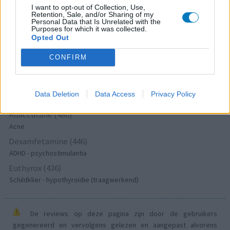
Lexapro (509)
I want to opt-out of Collection, Use,
Retention, Sale, and/or Sharing of my
Depressie - antidepressiva SSRI
Personal Data that Is Unrelated with the
Purposes for which it was collected.
Concerta (503)
Opted Out
ADHD - psychostimulantia
CONFIRM
Amlodipine (493)
Bloeddruk - calciumantagonisten
Amoxicilline / Clavulaanzuur (486)
Data Deletion
Data Access
Privacy Policy
Antibiotica - penicillines breedspectrum
Roaccutane (480)
Acne
Dexamfetamine (446)
ADHD - psychostimulantia
Euthyrox (436)
Schildklier - hypothyroidie (traagwerkend)
De reviews op deze pagina zijn door de gebruikers
gegenereerd en vervolgens gelezen en aangepast alvorens